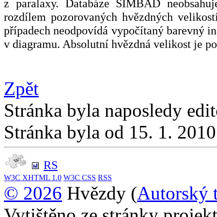
z paralaxy. Databáze SIMBAD neobsahuje
rozdílem pozorovaných hvězdných velikost
případech neodpovídá vypočítaný barevný inde
v diagramu. Absolutní hvězdná velikost je p
Zpět
Stránka byla naposledy edi
Stránka byla od 15. 1. 201
RS
W3C
XHTML 1.0
W3C
CSS
RSS
© 2026
Hvězdy (
Autorský 
Vytištěno ze stránky proje