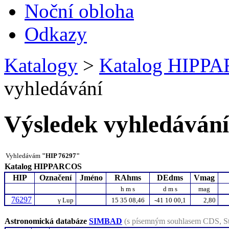
Noční obloha
Odkazy
Katalogy
>
Katalog HIPP
vyhledávání
Výsledek vyhledávání
Vyhledávám
"HIP 76297"
Katalog HIPPARCOS
HIP
Označení
Jméno
RAhms
DEdms
Vmag
h m s
d m s
mag
76297
γ
Lup
15 35 08,46
-41 10 00,1
2,80
Astronomická databáze
SIMBAD
(s písemným souhlasem CDS, St