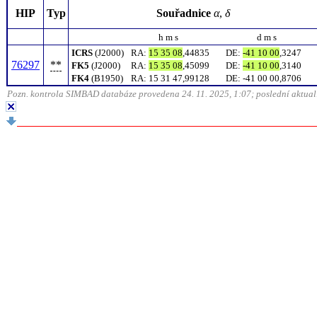
HIP
Typ
Souřadnice
α
,
δ
h m s
d m s
ICRS
(J2000)
RA
:
15 35 08
,44835
DE
:
-41 10 00
,3247
76297
**
FK5
(J2000)
RA
:
15 35 08
,45099
DE
:
-41 10 00
,3140
FK4
(B1950)
RA
:
15 31 47,99128
DE
:
-41 00 00,8706
Pozn. kontrola SIMBAD databáze provedena 24. 11. 2025, 1:07; poslední aktuali