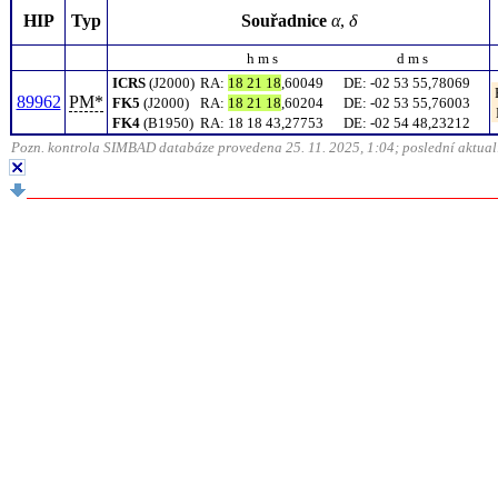
HIP
Typ
Souřadnice
α
,
δ
h m s
d m s
ICRS
(J2000)
RA
:
18 21 18
,60049
DE
:
-02 53 55,78069
89962
PM*
FK5
(J2000)
RA
:
18 21 18
,60204
DE
:
-02 53 55,76003
FK4
(B1950)
RA
:
18 18 43,27753
DE
:
-02 54 48,23212
Pozn. kontrola SIMBAD databáze provedena 25. 11. 2025, 1:04; poslední aktuali