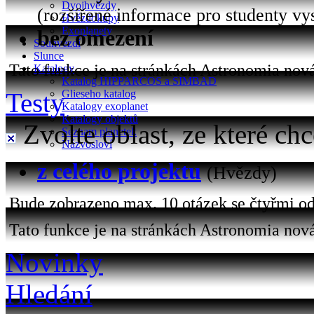
Dvojhvězdy
(rozšířené informace pro studenty vy
Hvězdokupy
Exoplanety
bez omezení
Souhvězdí
Slunce
Tato funkce je na stránkách Astronomia nová 
Katalogy
Katalog HIPPARCOS a SIMBAD
Testy
Glieseho katalog
Katalogy exoplanet
Katalogy objektů
Zvolte oblast, ze které chc
Seznam planetek
Názvosloví
z celého projektu
(Hvězdy)
Bude zobrazeno max. 10 otázek se čtyřmi od
Tato funkce je na stránkách Astronomia nová
Novinky
Hledání