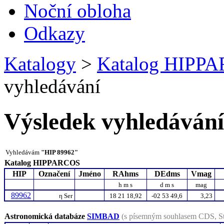
Noční obloha
Odkazy
Katalogy
>
Katalog HIPP
vyhledávání
Výsledek vyhledávání
Vyhledávám
"HIP 89962"
Katalog HIPPARCOS
HIP
Označení
Jméno
RAhms
DEdms
Vmag
h m s
d m s
mag
89962
η
Ser
18 21 18,92
-02 53 49,6
3,23
Astronomická databáze
SIMBAD
(s písemným souhlasem CDS, St