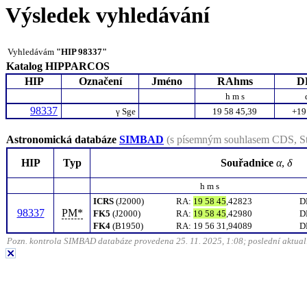
Výsledek vyhledávání
Vyhledávám
"HIP 98337"
Katalog HIPPARCOS
HIP
Označení
Jméno
RAhms
D
h m s
98337
γ
Sge
19 58 45,39
+19
Astronomická databáze
SIMBAD
(s písemným souhlasem CDS, St
HIP
Typ
Souřadnice
α
,
δ
h m s
ICRS
(J2000)
RA
:
19 58 45
,42823
D
98337
PM*
FK5
(J2000)
RA
:
19 58 45
,42980
D
FK4
(B1950)
RA
:
19 56 31,94089
D
Pozn. kontrola SIMBAD databáze provedena 25. 11. 2025, 1:08; poslední aktuali