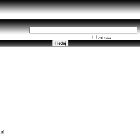
celá slova
ní