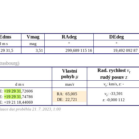
Edms
Vmag
RAdeg
DEdeg
d m s
mag
°
°
 29 31,5
3,51
299,689 115 16
19,492 092 87
rasbourg)
Rad.
rychlost
v
Vlastní
r
pohyb
μ
rudý posuv
z
v
:
km/s
,
z
: -
d m s
mas/r
r
E
:
+19 29 31
,72606
v
: -33,591
RA
:
65,005
r
E
:
+19 29 31
,74786
DE
:
22,721
z
: -0,000 112
E
:
+19 21 18,44069
zace dat proběhla 21. 7. 2023, 1:00