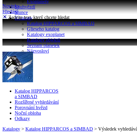
Exoplanety
Novinky
Souhvězdí
Hledání
Slunce
Zadejte text, který chcete hledat
Katalogy
Katalog HIPPARCOS a SIMBAD
Glieseho katalog
Katalogy exoplanet
Katalogy objektů
Seznam planetek
Názvosloví
Katalog HIPPARCOS
a SIMBAD
Rozšířené vyhledávání
Porovnání hvězd
Noční obloha
Odkazy
Katalogy
>
Katalog HIPPARCOS a SIMBAD
>
Výsledek vyhledává