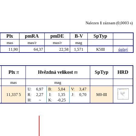
Nalezen
1
záznam (0,0003 s)
Plx
pmRA
pmDE
B-V
SpTyp
mas
mas/r
mas/r
mag
11,90
64,37
22,58
1,571
K5III
úplný
Plx
π
Hvězdná velikost
m
SpTyp
HRD
mas
mag
U:
6,97
B:
5,04
V:
3,47
11,337 5
R:
2,27
I:
1,35
J:
0,70
M0-III
H:
~
K:
-0,25