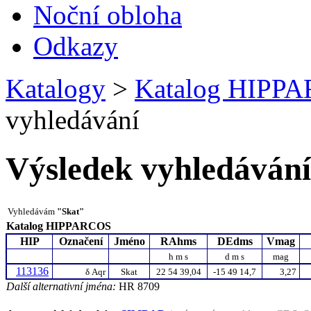
Noční obloha
Odkazy
Katalogy
>
Katalog HIPP
vyhledávání
Výsledek vyhledávání
Vyhledávám
"Skat"
Katalog HIPPARCOS
HIP
Označení
Jméno
RAhms
DEdms
Vmag
h m s
d m s
mag
113136
δ
Aqr
Skat
22 54 39,04
-15 49 14,7
3,27
Další alternativní jména:
HR 8709