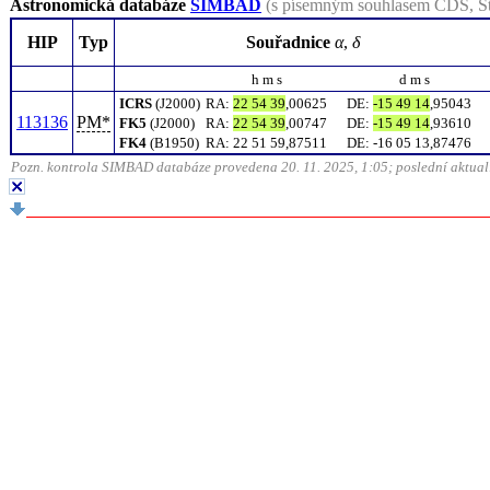
Astronomická databáze
SIMBAD
(s písemným souhlasem CDS, St
HIP
Typ
Souřadnice
α
,
δ
h m s
d m s
ICRS
(J2000)
RA
:
22 54 39
,00625
DE
:
-15 49 14
,95043
113136
PM*
FK5
(J2000)
RA
:
22 54 39
,00747
DE
:
-15 49 14
,93610
FK4
(B1950)
RA
:
22 51 59,87511
DE
:
-16 05 13,87476
Pozn. kontrola SIMBAD databáze provedena 20. 11. 2025, 1:05; poslední aktuali