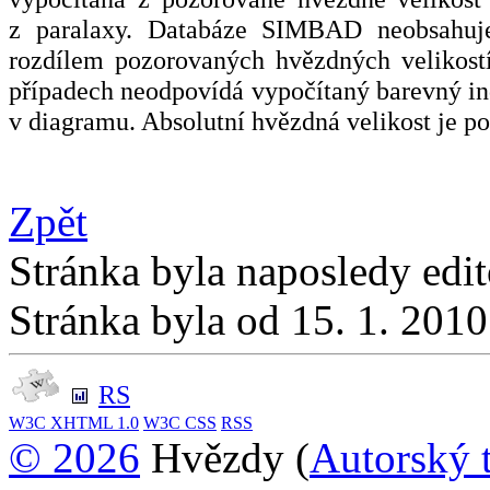
z paralaxy. Databáze SIMBAD neobsahuje
rozdílem pozorovaných hvězdných velikost
případech neodpovídá vypočítaný barevný inde
v diagramu. Absolutní hvězdná velikost je p
Zpět
Stránka byla naposledy edi
Stránka byla od 15. 1. 201
RS
W3C
XHTML 1.0
W3C
CSS
RSS
© 2026
Hvězdy (
Autorský 