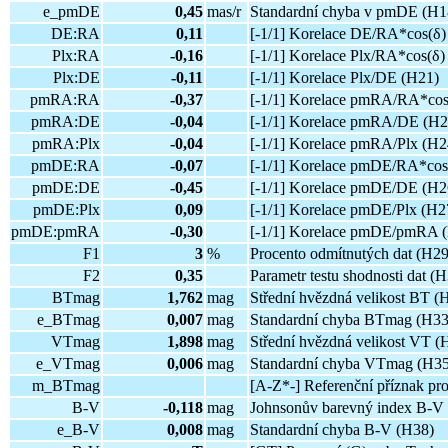
e_pmDE
0,45
mas/r
Standardní chyba v pmDE (H1
DE:RA
0,11
[-1/1] Korelace DE/RA*cos(δ)
Plx:RA
-0,16
[-1/1] Korelace Plx/RA*cos(δ)
Plx:DE
-0,11
[-1/1] Korelace Plx/DE (H21)
pmRA:RA
-0,37
[-1/1] Korelace pmRA/RA*cos
pmRA:DE
-0,04
[-1/1] Korelace pmRA/DE (H2
pmRA:Plx
-0,04
[-1/1] Korelace pmRA/Plx (H2
pmDE:RA
-0,07
[-1/1] Korelace pmDE/RA*cos
pmDE:DE
-0,45
[-1/1] Korelace pmDE/DE (H2
pmDE:Plx
0,09
[-1/1] Korelace pmDE/Plx (H2
pmDE:pmRA
-0,30
[-1/1] Korelace pmDE/pmRA 
F1
3
%
Procento odmítnutých dat (H29
F2
0,35
Parametr testu shodnosti dat (H
BTmag
1,762
mag
Střední hvězdná velikost BT (
e_BTmag
0,007
mag
Standardní chyba BTmag (H33
VTmag
1,898
mag
Střední hvězdná velikost VT (
e_VTmag
0,006
mag
Standardní chyba VTmag (H35
m_BTmag
[A-Z*-] Referenční příznak p
B-V
-0,118
mag
Johnsonův barevný index B-V
e_B-V
0,008
mag
Standardní chyba B-V (H38)