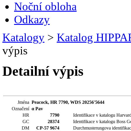
Noční obloha
Odkazy
Katalogy
>
Katalog HIPP
výpis
Detailní výpis
Jména
Peacock, HR 7790, WDS 20256'5644
Označení
α
Pav
HR
7790
Identifikace v katalogu Harvar
GC
28374
Identifikace v katalogu Boss G
DM
CP-57 9674
Durchmusterungova identifika