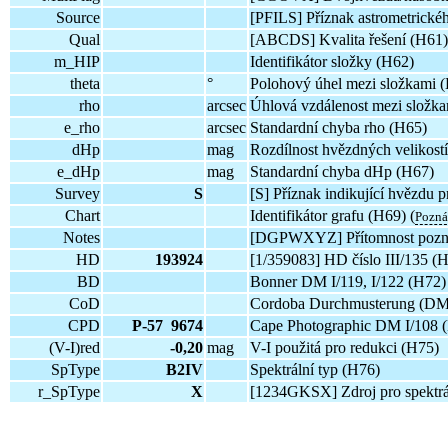
Source
[PFILS] Příznak astrometrickéh
Qual
[ABCDS] Kvalita řešení (H61)
m_HIP
Identifikátor složky (H62)
theta
°
Polohový úhel mezi složkami 
rho
arcsec
Úhlová vzdálenost mezi složk
e_rho
arcsec
Standardní chyba rho (H65)
dHp
mag
Rozdílnost hvězdných velikost
e_dHp
mag
Standardní chyba dHp (H67)
Survey
S
[S] Příznak indikující hvězdu
Chart
Identifikátor grafu (H69) (
Pozn
Notes
[DGPWXYZ] Přítomnost pozn
HD
193924
[1/359083] HD číslo III/135 (
BD
Bonner DM I/119, I/122 (H72)
CoD
Cordoba Durchmusterung (DM)
CPD
P-57 9674
Cape Photographic DM I/108 
(V-I)red
-0,20
mag
V-I použitá pro redukci (H75)
SpType
B2IV
Spektrální typ (H76)
r_SpType
X
[1234GKSX] Zdroj pro spektrál