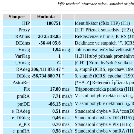
Výše uvedené informace nejsou součástí origi
Sloupec
Hodnota
HIP
100751
Identifikátor (číslo HIP) (H1)
Proxy
[HT] Příznak sousedství (H2) (
RAhms
20 25 38,85
Rektascenze v h m s, ICRS (J1
DEdms
-56 44 05,6
Deklinace ve stupních ' ", ICR
Vmag
1,94
mag
Johnsonova hvězdná velikosti
VarFlag
1
[1,3] Hrubý příznak proměnlivo
r_Vmag
G
[GHT] Zdroj hvězdné velikost 
RAdeg
306,411 873 47
°
α, stupně (ICRS, epocha=J1991
DEdeg
-56,734 880 71
°
δ, stupně (ICRS, epocha=J1991
AstroRef
[*+A-Z] Referenční příznak pro
Plx
17,80
mas
Trigonometrická paralaxa (H11
Vlastní pohyb v rektascenzi μ
pmRA
7,71
mas/r
α
Vlastní pohyb v deklinaci μ
, 
pmDE
-86,15
mas/r
δ
e_RAdeg
0,51
mas
Standardní chyba v RA*cos(DE
e_DEdeg
0,46
mas
Standardní chyba v DE (H15) 
e_Plx
0,70
mas
Standardní chyba v Plx (H16)
e_pmRA
0,58
mas/r
Standardní chyba v pmRA (H1