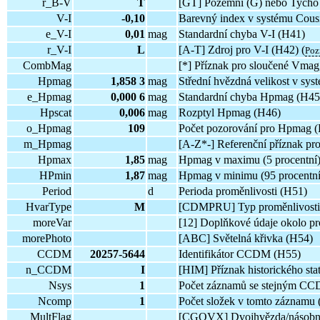
r_B-V
T
[GT] Pozemní (G) nebo Tycho 
V-I
-0,10
Barevný index v systému Cous
e_V-I
0,01
mag
Standardní chyba V-I (H41)
r_V-I
L
[A-T] Zdroj pro V-I (H42) (
Poz
CombMag
[*] Příznak pro sloučené Vmag
Hpmag
1,858 3
mag
Střední hvězdná velikost v sys
e_Hpmag
0,000 6
mag
Standardní chyba Hpmag (H45)
Hpscat
0,006
mag
Rozptyl Hpmag (H46)
o_Hpmag
109
Počet pozorování pro Hpmag 
m_Hpmag
[A-Z*-] Referenční příznak p
Hpmax
1,85
mag
Hpmag v maximu (5 procentní
HPmin
1,87
mag
Hpmag v minimu (95 procentní
Period
d
Perioda proměnlivosti (H51)
HvarType
M
[CDMPRU] Typ proměnlivosti 
moreVar
[12] Doplňkové údaje okolo pr
morePhoto
[ABC] Světelná křivka (H54)
CCDM
20257-5644
Identifikátor CCDM (H55)
n_CCDM
I
[HIM] Příznak historického sta
Nsys
1
Počet záznamů se stejným C
Ncomp
1
Počet složek v tomto záznamu
MultFlag
[CGOVX] Dvojhvězda/násobný