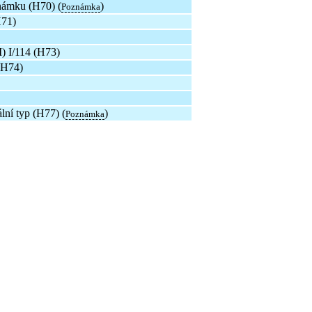
ámku (H70) (
)
Poznámka
H71)
 I/114 (H73)
(H74)
ní typ (H77) (
)
Poznámka