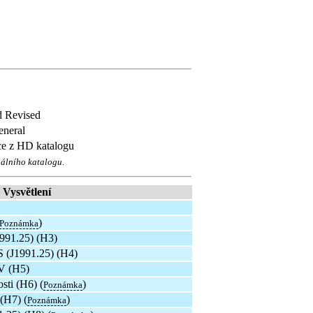
d Revised
eneral
ce z HD katalogu
nálního katalogu.
Vysvětlení
)
Poznámka
1991.25) (H3)
S (J1991.25) (H4)
 V (H5)
sti (H6) (
)
Poznámka
(H7) (
)
Poznámka