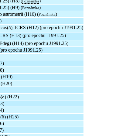
.25) (H8) (
)
Poznámka
.25) (H9) (
)
Poznámka
 astrometrii (H10) (
)
Poznámka
)
.cos(δ), ICRS (H12) (pro epochu J1991.25)
ICRS (H13) (pro epochu J1991.25)
deg) (H14) (pro epochu J1991.25)
(pro epochu J1991.25)
7)
8)
 (H19)
 (H20)
(δ) (H22)
3)
4)
(δ) (H25)
6)
7)