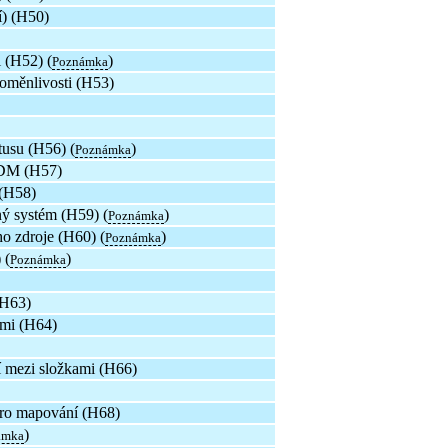
) (H50)
 (H52) (
)
Poznámka
oměnlivosti (H53)
tusu (H56) (
)
Poznámka
CDM (H57)
 (H58)
 systém (H59) (
)
Poznámka
o zdroje (H60) (
)
Poznámka
 (
)
Poznámka
(H63)
ami (H64)
í mezi složkami (H66)
 pro mapování (H68)
)
ámka