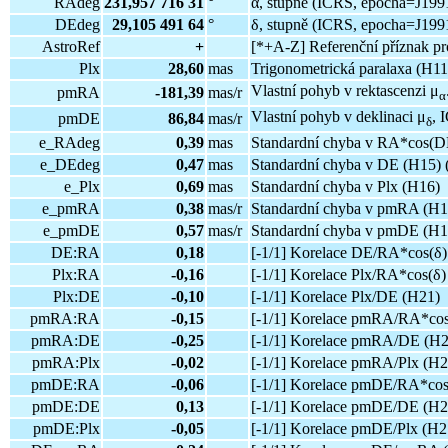
RAdeg
231,957 716 31
°
α, stupně (ICRS, epocha=J1991
DEdeg
29,105 491 64
°
δ, stupně (ICRS, epocha=J1991
AstroRef
+
[*+A-Z] Referenční příznak pro
Plx
28,60
mas
Trigonometrická paralaxa (H11
Vlastní pohyb v rektascenzi μ
pmRA
-181,39
mas/r
α
Vlastní pohyb v deklinaci μ
, 
pmDE
86,84
mas/r
δ
e_RAdeg
0,39
mas
Standardní chyba v RA*cos(DE
e_DEdeg
0,47
mas
Standardní chyba v DE (H15) 
e_Plx
0,69
mas
Standardní chyba v Plx (H16)
e_pmRA
0,38
mas/r
Standardní chyba v pmRA (H1
e_pmDE
0,57
mas/r
Standardní chyba v pmDE (H1
DE:RA
0,18
[-1/1] Korelace DE/RA*cos(δ)
Plx:RA
-0,16
[-1/1] Korelace Plx/RA*cos(δ)
Plx:DE
-0,10
[-1/1] Korelace Plx/DE (H21)
pmRA:RA
-0,15
[-1/1] Korelace pmRA/RA*cos
pmRA:DE
-0,25
[-1/1] Korelace pmRA/DE (H2
pmRA:Plx
-0,02
[-1/1] Korelace pmRA/Plx (H2
pmDE:RA
-0,06
[-1/1] Korelace pmDE/RA*cos
pmDE:DE
0,13
[-1/1] Korelace pmDE/DE (H2
pmDE:Plx
-0,05
[-1/1] Korelace pmDE/Plx (H2