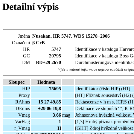
Detailní výpis
Jména
Nusakan, HR 5747, WDS 15278+2906
Označení
β
CrB
HR
5747
Identifikace v katalogu Harvar
GC
20795
Identifikace v katalogu Boss G
DM
BD+29 2670
Durchmusterungova identifika
Výše uvedené informace nejsou součástí origi
Sloupec
Hodnota
HIP
75695
Identifikátor (číslo HIP) (H1)
Proxy
[HT] Příznak sousedství (H2) (
RAhms
15 27 49,85
Rektascenze v h m s, ICRS (J
DEdms
+29 06 19,8
Deklinace ve stupních ' ", ICR
Vmag
3,66
mag
Johnsonova hvězdná velikosti
VarFlag
1
[1,3] Hrubý příznak proměnlivo
r_Vmag
H
[GHT] Zdroj hvězdné velikost 