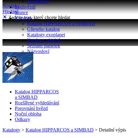
Exoplanety
Novinky
Souhvězdí
Hledání
Slunce
Zadejte text, který chcete hledat
Katalogy
Katalog HIPPARCOS a SIMBAD
Glieseho katalog
Katalogy exoplanet
Katalogy objektů
Seznam planetek
Názvosloví
Katalog HIPPARCOS
a SIMBAD
Rozšířené vyhledávání
Porovnání hvězd
Noční obloha
Odkazy
Katalogy
>
Katalog HIPPARCOS a SIMBAD
>
Detailní výpis