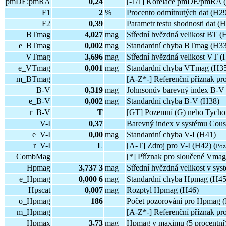
pmDE:pmRA
0,24
[-1/1] Korelace pmDE/pmRA 
F1
2
%
Procento odmítnutých dat (H2
F2
0,39
Parametr testu shodnosti dat (H
BTmag
4,027
mag
Střední hvězdná velikost BT (
e_BTmag
0,002
mag
Standardní chyba BTmag (H33
VTmag
3,696
mag
Střední hvězdná velikost VT (
e_VTmag
0,001
mag
Standardní chyba VTmag (H3
m_BTmag
[A-Z*-] Referenční příznak p
B-V
0,319
mag
Johnsonův barevný index B-V
e_B-V
0,002
mag
Standardní chyba B-V (H38)
r_B-V
T
[GT] Pozemní (G) nebo Tycho 
V-I
0,37
Barevný index v systému Cous
e_V-I
0,00
mag
Standardní chyba V-I (H41)
r_V-I
L
[A-T] Zdroj pro V-I (H42) (
Po
CombMag
[*] Příznak pro sloučené Vmag
Hpmag
3,737 3
mag
Střední hvězdná velikost v sy
e_Hpmag
0,000 6
mag
Standardní chyba Hpmag (H45
Hpscat
0,007
mag
Rozptyl Hpmag (H46)
o_Hpmag
186
Počet pozorování pro Hpmag 
m_Hpmag
[A-Z*-] Referenční příznak p
Hpmax
3,73
mag
Hpmag v maximu (5 procentní