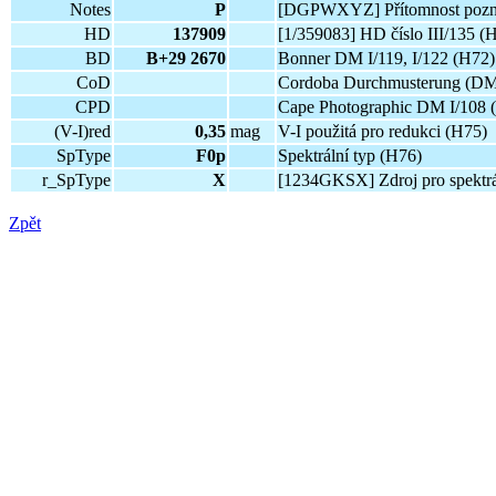
Notes
P
[DGPWXYZ] Přítomnost pozn
HD
137909
[1/359083] HD číslo III/135 (
BD
B+29 2670
Bonner DM I/119, I/122 (H72)
CoD
Cordoba Durchmusterung (DM)
CPD
Cape Photographic DM I/108 
(V-I)red
0,35
mag
V-I použitá pro redukci (H75)
SpType
F0p
Spektrální typ (H76)
r_SpType
X
[1234GKSX] Zdroj pro spektrál
Zpět