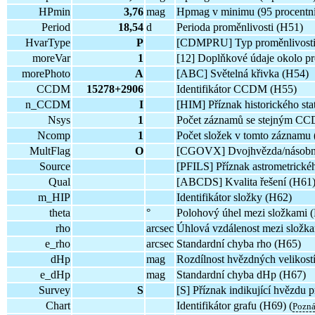
HPmin
3,76
mag
Hpmag v minimu (95 procentní
Period
18,54
d
Perioda proměnlivosti (H51)
HvarType
P
[CDMPRU] Typ proměnlivosti
moreVar
1
[12] Doplňkové údaje okolo pr
morePhoto
A
[ABC] Světelná křivka (H54)
CCDM
15278+2906
Identifikátor CCDM (H55)
n_CCDM
I
[HIM] Příznak historického sta
Nsys
1
Počet záznamů se stejným C
Ncomp
1
Počet složek v tomto záznamu
MultFlag
O
[CGOVX] Dvojhvězda/násobný
Source
[PFILS] Příznak astrometrickéh
Qual
[ABCDS] Kvalita řešení (H61)
m_HIP
Identifikátor složky (H62)
theta
°
Polohový úhel mezi složkami 
rho
arcsec
Úhlová vzdálenost mezi složk
e_rho
arcsec
Standardní chyba rho (H65)
dHp
mag
Rozdílnost hvězdných velikost
e_dHp
mag
Standardní chyba dHp (H67)
Survey
S
[S] Příznak indikující hvězdu
Chart
Identifikátor grafu (H69) (
Pozn