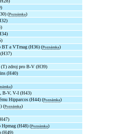
(H28)
9)
30) (
)
Poznámka
H32)
)
H34)
5)
ro BT a VTmag (H36) (
)
Poznámka
 (H37)
(T) zdroj pro B-V (H39)
ins (H40)
)
známka
, B-V, V-I (H43)
stému Hipparcos (H44) (
)
Poznámka
) (
)
Poznámka
(H47)
ro Hpmag (H48) (
)
Poznámka
) (H49)