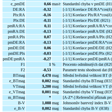
e_pmDE
0,66
mas/r
Standardní chyba v pmDE (H1
DE:RA
-0,32
[-1/1] Korelace DE/RA*cos(δ)
Plx:RA
-0,16
[-1/1] Korelace Plx/RA*cos(δ)
Plx:DE
-0,11
[-1/1] Korelace Plx/DE (H21)
pmRA:RA
0,11
[-1/1] Korelace pmRA/RA*cos
pmRA:DE
-0,13
[-1/1] Korelace pmRA/DE (H2
pmRA:Plx
0,07
[-1/1] Korelace pmRA/Plx (H2
pmDE:RA
-0,13
[-1/1] Korelace pmDE/RA*cos
pmDE:DE
0,06
[-1/1] Korelace pmDE/DE (H2
pmDE:Plx
-0,03
[-1/1] Korelace pmDE/Plx (H2
pmDE:pmRA
-0,27
[-1/1] Korelace pmDE/pmRA 
F1
1
%
Procento odmítnutých dat (H2
F2
-0,53
Parametr testu shodnosti dat (H
BTmag
4,478
mag
Střední hvězdná velikost BT (
e_BTmag
0,002
mag
Standardní chyba BTmag (H33
VTmag
3,200
mag
Střední hvězdná velikost VT (
e_VTmag
0,001
mag
Standardní chyba VTmag (H3
m_BTmag
*
[A-Z*-] Referenční příznak p
B-V
1,088
mag
Johnsonův barevný index B-V
e_B-V
0,002
mag
Standardní chyba B-V (H38)