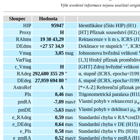
Výše uvedené informace nejsou součástí origi
Sloupec
Hodnota
HIP
95947
Identifikátor (číslo HIP) (H1)
Proxy
H
[HT] Příznak sousedství (H2) (
RAhms
19 30 43,29
Rektascenze v h m s, ICRS (J
DEdms
+27 57 34,9
Deklinace ve stupních ' ", ICR
Vmag
3,05
mag
Johnsonova hvězdná velikosti
VarFlag
[1,3] Hrubý příznak proměnlivo
r_Vmag
H
[GHT] Zdroj hvězdné velikost 
RAdeg
292,680 355 29
°
α, stupně (ICRS, epocha=J1991
DEdeg
27,959 694 80
°
δ, stupně (ICRS, epocha=J1991
AstroRef
A
[*+A-Z] Referenční příznak pro
Plx
8,46
mas
Trigonometrická paralaxa (H11
Vlastní pohyb v rektascenzi μ
pmRA
-7,09
mas/r
α
Vlastní pohyb v deklinaci μ
, 
pmDE
-5,63
mas/r
δ
e_RAdeg
0,59
mas
Standardní chyba v RA*cos(DE
e_DEdeg
0,64
mas
Standardní chyba v DE (H15) 
e_Plx
0,58
mas
Standardní chyba v Plx (H16)
e_pmRA
0,52
mas/r
Standardní chyba v pmRA (H1