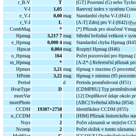
r_B-V
T
[GT] Pozemní (G) nebo Tycho 
V-I
1,05
Barevný index v systému Cous
e_V-I
0,00
mag
Standardní chyba V-I (H41)
r_V-I
L
[A-T] Zdroj pro V-I (H42) (
Po
CombMag
*
[*] Příznak pro sloučené Vmag
Hpmag
3,217 7
mag
Střední hvězdná velikost v sy
e_Hpmag
0,000 4
mag
Standardní chyba Hpmag (H45
Hpscat
0,004
mag
Rozptyl Hpmag (H46)
o_Hpmag
164
Počet pozorování pro Hpmag 
m_Hpmag
*
[A-Z*-] Referenční příznak p
Hpmax
3,21
mag
Hpmag v maximu (5 procentní
HPmin
3,22
mag
Hpmag v minimu (95 procentní
Period
d
Perioda proměnlivosti (H51)
HvarType
D
[CDMPRU] Typ proměnlivosti
moreVar
[12] Doplňkové údaje okolo pr
morePhoto
[ABC] Světelná křivka (H54)
CCDM
19307+2758
Identifikátor CCDM (H55)
n_CCDM
I
[HIM] Příznak historického sta
Nsys
2
Počet záznamů se stejným C
Ncomp
2
Počet složek v tomto záznamu
MultFlag
C
[CGOVX] Dvojhvězda/násobný