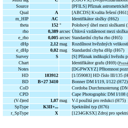
Source
[PFILS] Příznak astrometrickéh
Qual
A
[ABCDS] Kvalita řešení (H61)
m_HIP
AC
Identifikátor složky (H62)
theta
152
°
Polohový úhel mezi složkami 
rho
0,389
arcsec
Úhlová vzdálenost mezi složk
e_rho
0,005
arcsec
Standardní chyba rho (H65)
dHp
2,12
mag
Rozdílnost hvězdných velikost
e_dHp
0,02
mag
Standardní chyba dHp (H67)
Survey
S
[S] Příznak indikující hvězdu
Chart
Identifikátor grafu (H69) (
Pozn
Notes
[DGPWXYZ] Přítomnost pozn
HD
183912
[1/359083] HD číslo III/135 (
BD
B+27 3410
Bonner DM I/119, I/122 (H72)
CoD
Cordoba Durchmusterung (DM)
CPD
Cape Photographic DM I/108 
(V-I)red
1,07
mag
V-I použitá pro redukci (H75)
SpType
K3II+...
Spektrální typ (H76)
r_SpType
X
[1234GKSX] Zdroj pro spektrál