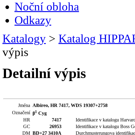
Noční obloha
Odkazy
Katalogy
>
Katalog HIPP
výpis
Detailní výpis
Jména
Albireo, HR 7417, WDS 19307+2758
1
Označení
β
Cyg
HR
7417
Identifikace v katalogu Harvar
GC
26953
Identifikace v katalogu Boss G
DM
BD+27 3410A
Durchmusterungova identifika