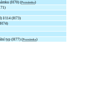
ámku (H70) (
)
Poznámka
H71)
 I/114 (H73)
(H74)
ní typ (H77) (
)
Poznámka