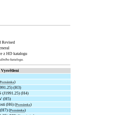
d Revised
eneral
ce z HD katalogu
nálního katalogu.
Vysvětlení
)
Poznámka
1991.25) (H3)
S (J1991.25) (H4)
 V (H5)
sti (H6) (
)
Poznámka
(H7) (
)
Poznámka