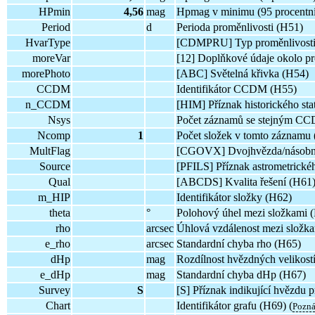
HPmin
4,56
mag
Hpmag v minimu (95 procentní
Period
d
Perioda proměnlivosti (H51)
HvarType
[CDMPRU] Typ proměnlivosti
moreVar
[12] Doplňkové údaje okolo pr
morePhoto
[ABC] Světelná křivka (H54)
CCDM
Identifikátor CCDM (H55)
n_CCDM
[HIM] Příznak historického sta
Nsys
Počet záznamů se stejným C
Ncomp
1
Počet složek v tomto záznamu
MultFlag
[CGOVX] Dvojhvězda/násobný
Source
[PFILS] Příznak astrometrickéh
Qual
[ABCDS] Kvalita řešení (H61)
m_HIP
Identifikátor složky (H62)
theta
°
Polohový úhel mezi složkami 
rho
arcsec
Úhlová vzdálenost mezi složk
e_rho
arcsec
Standardní chyba rho (H65)
dHp
mag
Rozdílnost hvězdných velikost
e_dHp
mag
Standardní chyba dHp (H67)
Survey
S
[S] Příznak indikující hvězdu
Chart
Identifikátor grafu (H69) (
Pozn