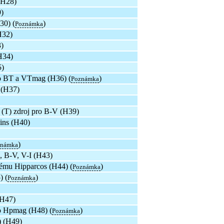
(H28)
9)
30) (
)
Poznámka
H32)
)
H34)
5)
ro BT a VTmag (H36) (
)
Poznámka
 (H37)
(T) zdroj pro B-V (H39)
ins (H40)
)
známka
, B-V, V-I (H43)
stému Hipparcos (H44) (
)
Poznámka
) (
)
Poznámka
(H47)
ro Hpmag (H48) (
)
Poznámka
) (H49)