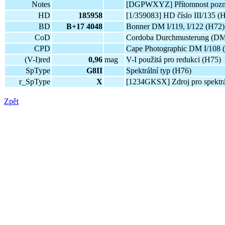
Notes
[DGPWXYZ] Přítomnost pozn
HD
185958
[1/359083] HD číslo III/135 (
BD
B+17 4048
Bonner DM I/119, I/122 (H72)
CoD
Cordoba Durchmusterung (DM)
CPD
Cape Photographic DM I/108 
(V-I)red
0,96
mag
V-I použitá pro redukci (H75)
SpType
G8II
Spektrální typ (H76)
r_SpType
X
[1234GKSX] Zdroj pro spektrál
Zpět