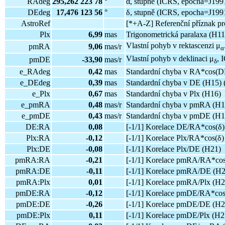
RAdeg
295,262 223 78
°
α, stupně (ICRS, epocha=J1991
DEdeg
17,476 123 56
°
δ, stupně (ICRS, epocha=J1991
AstroRef
[*+A-Z] Referenční příznak pro
Plx
6,99
mas
Trigonometrická paralaxa (H11
Vlastní pohyb v rektascenzi μ
pmRA
9,06
mas/r
α
Vlastní pohyb v deklinaci μ
, 
pmDE
-33,90
mas/r
δ
e_RAdeg
0,42
mas
Standardní chyba v RA*cos(DE
e_DEdeg
0,39
mas
Standardní chyba v DE (H15) 
e_Plx
0,67
mas
Standardní chyba v Plx (H16)
e_pmRA
0,48
mas/r
Standardní chyba v pmRA (H1
e_pmDE
0,43
mas/r
Standardní chyba v pmDE (H1
DE:RA
0,08
[-1/1] Korelace DE/RA*cos(δ)
Plx:RA
-0,12
[-1/1] Korelace Plx/RA*cos(δ)
Plx:DE
-0,08
[-1/1] Korelace Plx/DE (H21)
pmRA:RA
-0,21
[-1/1] Korelace pmRA/RA*cos
pmRA:DE
-0,11
[-1/1] Korelace pmRA/DE (H2
pmRA:Plx
0,01
[-1/1] Korelace pmRA/Plx (H2
pmDE:RA
-0,12
[-1/1] Korelace pmDE/RA*cos
pmDE:DE
-0,26
[-1/1] Korelace pmDE/DE (H2
pmDE:Plx
0,11
[-1/1] Korelace pmDE/Plx (H2