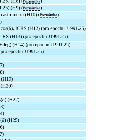
.25) (H8) (
)
Poznámka
.25) (H9) (
)
Poznámka
 astrometrii (H10) (
)
Poznámka
)
.cos(δ), ICRS (H12) (pro epochu J1991.25)
ICRS (H13) (pro epochu J1991.25)
deg) (H14) (pro epochu J1991.25)
(pro epochu J1991.25)
7)
8)
 (H19)
 (H20)
(δ) (H22)
3)
4)
(δ) (H25)
6)
7)