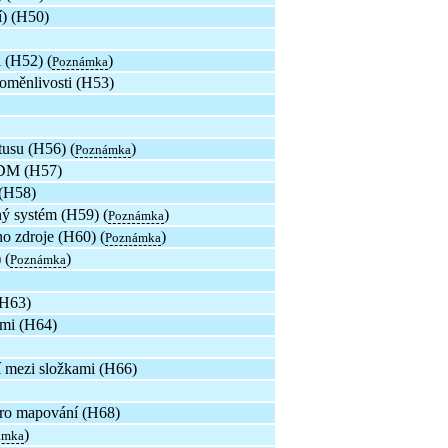
) (H50)
 (H52) (
)
Poznámka
oměnlivosti (H53)
tusu (H56) (
)
Poznámka
CDM (H57)
 (H58)
 systém (H59) (
)
Poznámka
o zdroje (H60) (
)
Poznámka
 (
)
Poznámka
(H63)
ami (H64)
í mezi složkami (H66)
 pro mapování (H68)
)
ámka