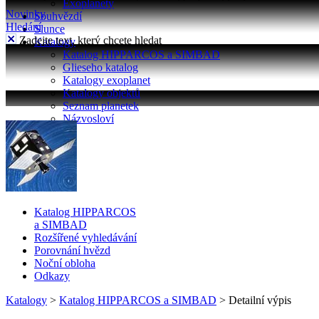
Exoplanety
Novinky
Souhvězdí
Hledání
Slunce
Zadejte text, který chcete hledat
Katalogy
Katalog HIPPARCOS a SIMBAD
Glieseho katalog
Katalogy exoplanet
Katalogy objektů
Seznam planetek
Názvosloví
Katalog HIPPARCOS
a SIMBAD
Rozšířené vyhledávání
Porovnání hvězd
Noční obloha
Odkazy
Katalogy
>
Katalog HIPPARCOS a SIMBAD
>
Detailní výpis