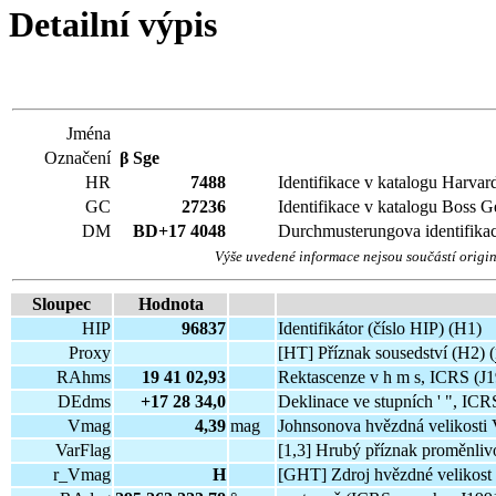
Detailní výpis
Jména
Označení
β
Sge
HR
7488
Identifikace v katalogu Harvar
GC
27236
Identifikace v katalogu Boss G
DM
BD+17 4048
Durchmusterungova identifika
Výše uvedené informace nejsou součástí origi
Sloupec
Hodnota
HIP
96837
Identifikátor (číslo HIP) (H1)
Proxy
[HT] Příznak sousedství (H2) (
RAhms
19 41 02,93
Rektascenze v h m s, ICRS (J
DEdms
+17 28 34,0
Deklinace ve stupních ' ", ICR
Vmag
4,39
mag
Johnsonova hvězdná velikosti
VarFlag
[1,3] Hrubý příznak proměnlivo
r_Vmag
H
[GHT] Zdroj hvězdné velikost 