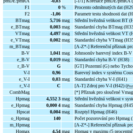
pmDE:pmRA
-0,03
[-1/1] Korelace pmDE/pmRA 
F1
0
%
Procento odmítnutých dat (H2
F2
-1,06
Parametr testu shodnosti dat (H
BTmag
5,716
mag
Střední hvězdná velikost BT (
e_BTmag
0,003
mag
Standardní chyba BTmag (H33
VTmag
4,497
mag
Střední hvězdná velikost VT (
e_VTmag
0,002
mag
Standardní chyba VTmag (H3
m_BTmag
[A-Z*-] Referenční příznak p
B-V
1,041
mag
Johnsonův barevný index B-V
e_B-V
0,019
mag
Standardní chyba B-V (H38)
r_B-V
G
[GT] Pozemní (G) nebo Tycho 
V-I
0,96
Barevný index v systému Cous
e_V-I
0,03
mag
Standardní chyba V-I (H41)
r_V-I
C
[A-T] Zdroj pro V-I (H42) (
Po
CombMag
[*] Příznak pro sloučené Vmag
Hpmag
4,552 3
mag
Střední hvězdná velikost v sy
e_Hpmag
0,000 4
mag
Standardní chyba Hpmag (H45
Hpscat
0,004
mag
Rozptyl Hpmag (H46)
o_Hpmag
140
Počet pozorování pro Hpmag 
m_Hpmag
[A-Z*-] Referenční příznak p
Hpmax
4,54
mag
Hpmag v maximu (5 procentní