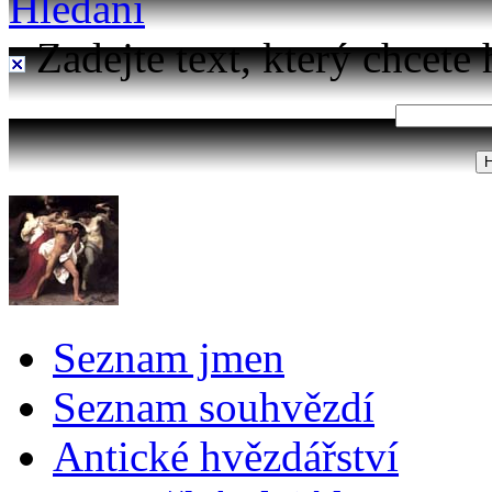
Hledání
Zadejte text, který chcete 
Seznam jmen
Seznam souhvězdí
Antické hvězdářství