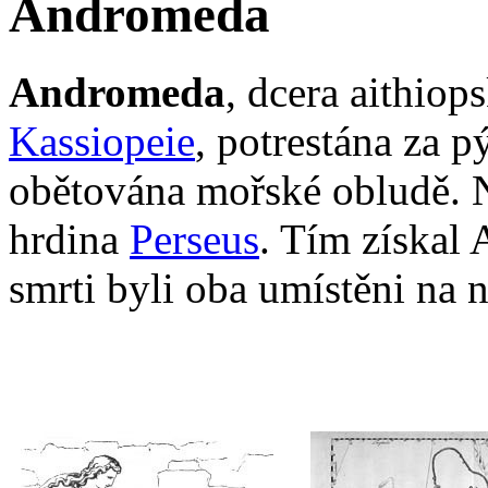
Andromeda
Andromeda
, dcera aithiop
Kassiopeie
, potrestána za 
obětována mořské obludě. N
hrdina
Perseus
. Tím získal
smrti byli oba umístěni na 