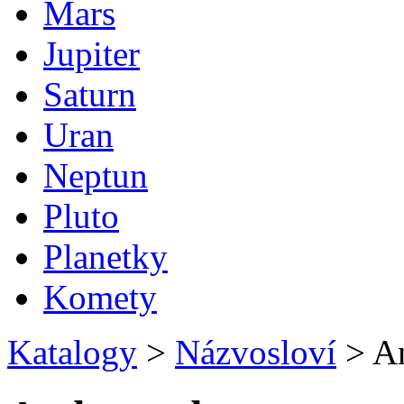
Mars
Jupiter
Saturn
Uran
Neptun
Pluto
Planetky
Komety
Katalogy
>
Názvosloví
>
An