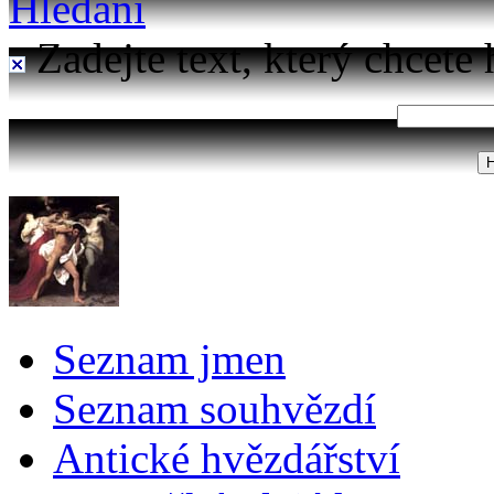
Hledání
Zadejte text, který chcete 
Seznam jmen
Seznam souhvězdí
Antické hvězdářství