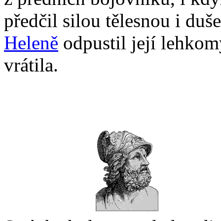
předčil silou tělesnou i du
Heleně
odpustil její lehkom
vrátila.