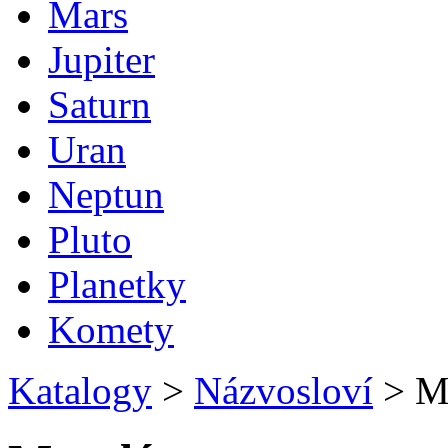
Mars
Jupiter
Saturn
Uran
Neptun
Pluto
Planetky
Komety
Katalogy
>
Názvosloví
>
Me