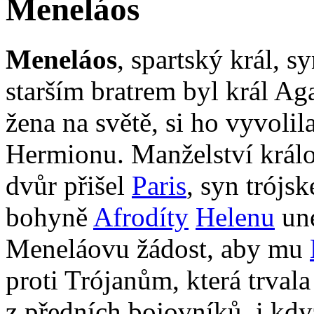
Meneláos
Meneláos
, spartský král, 
starším bratrem byl král 
žena na světě, si ho vyvoli
Hermionu. Manželství králo
dvůr přišel
Paris
, syn trójs
bohyně
Afrodíty
Helenu
une
Meneláovu žádost, aby mu
proti Trójanům, která trvala
z předních bojovníků, i kd