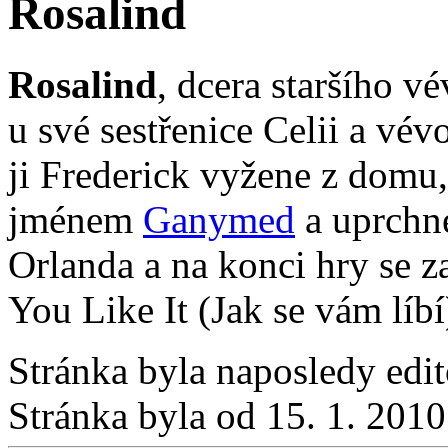
Rosalind
Rosalind
, dcera staršího vé
u své sestřenice Celii a vé
ji Frederick vyžene z domu,
jménem
Ganymed
a uprchne
Orlanda a na konci hry se z
You Like It (Jak se vám líbí
Stránka byla naposledy edi
Stránka byla od 15. 1. 201