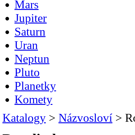
Mars
Jupiter
Saturn
Uran
Neptun
Pluto
Planetky
Komety
Katalogy
>
Názvosloví
>
Ro