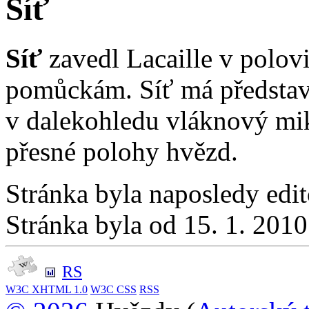
Síť
Síť
zavedl Lacaille v polovi
pomůckám. Síť má představo
v dalekohledu vláknový mi
přesné polohy hvězd.
Stránka byla naposledy edi
Stránka byla od 15. 1. 201
RS
W3C
XHTML 1.0
W3C
CSS
RSS