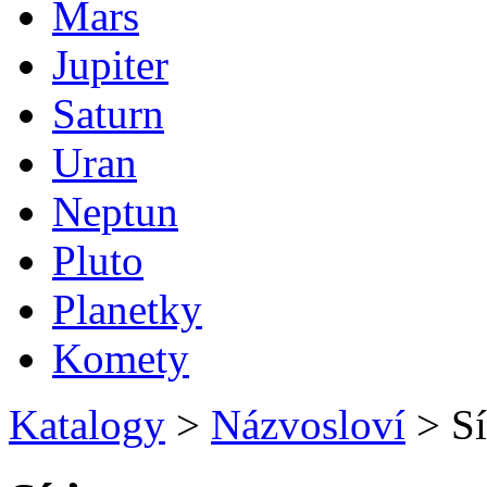
Mars
Jupiter
Saturn
Uran
Neptun
Pluto
Planetky
Komety
Katalogy
>
Názvosloví
>
Sí