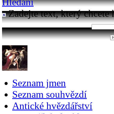
Hledání
Zadejte text, který chcete 
Seznam jmen
Seznam souhvězdí
Antické hvězdářství