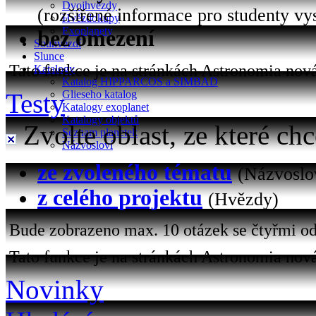
Dvojhvězdy
(rozšířené informace pro studenty vy
Hvězdokupy
Exoplanety
bez omezení
Souhvězdí
Slunce
Tato funkce je na stránkách Astronomia nová 
Katalogy
Katalog HIPPARCOS a SIMBAD
Testy
Glieseho katalog
Katalogy exoplanet
Katalogy objektů
Zvolte oblast, ze které chc
Seznam planetek
Názvosloví
ze zvoleného tématu
(Názvoslo
z celého projektu
(Hvězdy)
Bude zobrazeno max. 10 otázek se čtyřmi od
Tato funkce je na stránkách Astronomia nová
Novinky