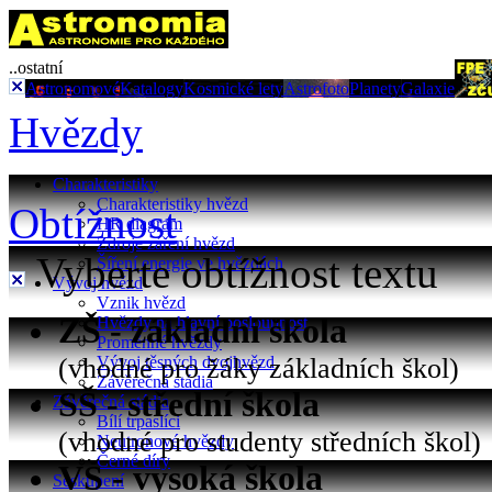
..ostatní
Astronomové
Katalogy
Kosmické lety
Astrofoto
Planety
Galaxie
Hvězdy
Charakteristiky
Charakteristiky hvězd
Obtížnost
HR diagram
Zdroje záření hvězd
Vyberte obtížnost textu
Šíření energie ve hvězdách
Vývoj hvězd
Vznik hvězd
ZŠ - základní škola
Hvězdy na hlavní posloupnost
Proměnné hvězdy
(vhodné pro žáky základních škol)
Vývoj těsných dvojhvězd
Závěrečná stádia
SŠ - střední škola
Závěrečná stádia
Bílí trpaslíci
(vhodné pro studenty středních škol)
Neutronové hvězdy
Černé díry
VŠ - vysoká škola
Seskupení