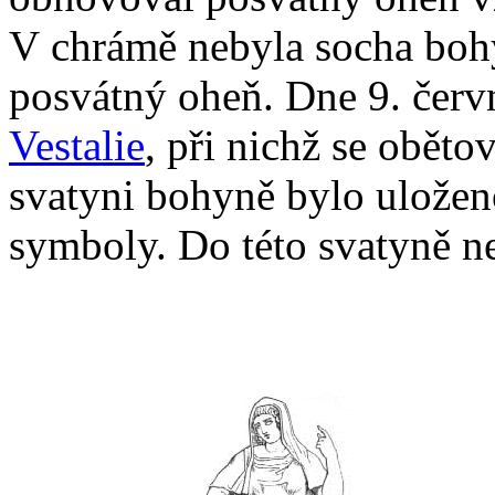
V chrámě nebyla socha boh
posvátný oheň. Dne 9. červn
Vestalie
, při nichž se oběto
svatyni bohyně bylo uložen
symboly. Do této svatyně n