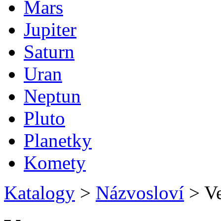
Mars
Jupiter
Saturn
Uran
Neptun
Pluto
Planetky
Komety
Katalogy
>
Názvosloví
>
Ve