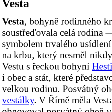
Vesta
Vesta
, bohyně rodinného kr
soustřeďovala celá rodina —
symbolem trvalého usídlení 
na krbu, který nesměl nikd
Vestu s řeckou bohyní
Hesti
i obec a stát, které předst
velkou rodinu. Posvátný oh
vestálky
. V Římě měla Vest
obnovoval posvátný oheň v