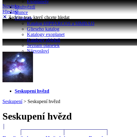
Exoplanety
Novinky
Souhvězdí
Hledání
Slunce
Zadejte text, který chcete hledat
Katalogy
Katalog HIPPARCOS a SIMBAD
Glieseho katalog
Katalogy exoplanet
Katalogy objektů
Seznam planetek
Názvosloví
Seskupení hvězd
Seskupení
>
Seskupení hvězd
Seskupení hvězd