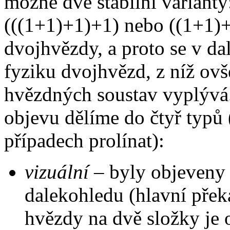
možné dvě stabilní varianty
(((1+1)+1)+1) nebo ((1+1)+
dvojhvězdy, a proto se v d
fyziku dvojhvězd, z níž ov
hvězdných soustav vyplývá
objevu dělíme do čtyř typů
případech prolínat):
vizuální
– byly objeveny 
dalekohledu (hlavní přek
hvězdy na dvě složky je 