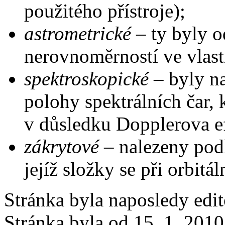
použitého přístroje);
astrometrické
– ty byly o
nerovnoměrností ve vlast
spektroskopické
– byly n
polohy spektrálních čar,
v důsledku Dopplerova e
zákrytové
– nalezeny pod
jejíž složky se při orbit
Stránka byla naposledy edi
Stránka byla od 15. 1. 201