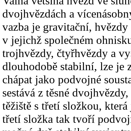
Valná většina hvězd ve slun
dvojhvězdách a vícenásobn
vazba je gravitační, hvězdy
v jejichž společném ohnisku
trojhvězdy, čtyřhvězdy a v
dlouhodobě stabilní, lze je
chápat jako podvojné sousta
sestává z těsné dvojhvězdy,
těžiště s třetí složkou, kter
třetí složka tak tvoří podv