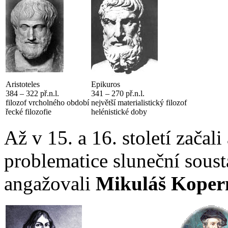
Aristoteles
Epikuros
384 – 322 př.n.l.
341 – 270 př.n.l.
filozof vrcholného období
největší materialistický filozof
řecké filozofie
helénistické doby
Až v 15. a 16. století zača
problematice sluneční soust
angažovali
Mikuláš Koper