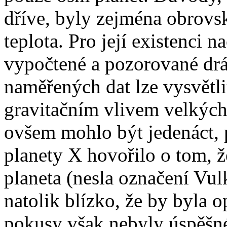
dříve, byly zejména obrovs
teplota. Pro její existenci
vypočtené a pozorované drá
naměřených dat lze vysvětl
gravitačním vlivem velkých 
ovšem mohlo být jedenáct, 
planety X hovořilo o tom, že
planeta (nesla označení Vu
natolik blízko, že by byla o
pokusy však nebyly úspěšné