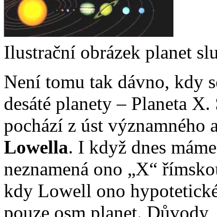
Ilustrační obrázek planet s
Není tomu tak dávno, kdy s
desáté planety – Planeta X
pochází z úst významného a
Lowella
. I když dnes máme
neznamená ono „X“ římskou
kdy Lowell ono hypotetické
pouze osm planet. Důvody, p