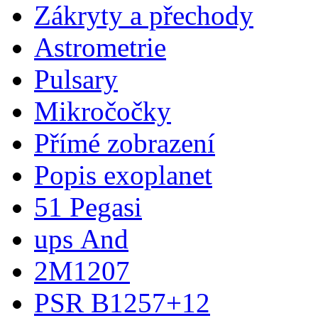
Zákryty a přechody
Astrometrie
Pulsary
Mikročočky
Přímé zobrazení
Popis exoplanet
51 Pegasi
ups And
2M1207
PSR B1257+12