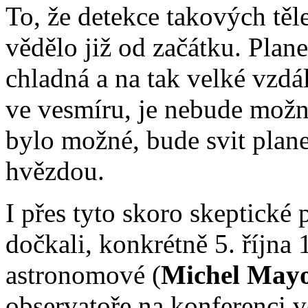
To, že detekce takových těl
vědělo již od začátku. Plane
chladná a na tak velké vzdá
ve vesmíru, je nebude možn
bylo možné, bude svit plan
hvězdou.
I přes tyto skoro skeptické
dočkali, konkrétně 5. října
astronomové (
Michel May
observatoře na konferenci ve