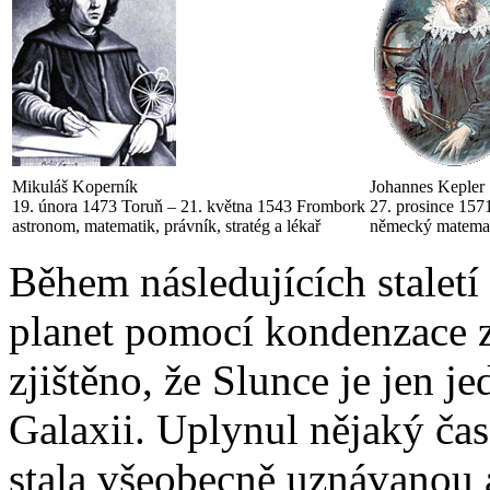
Mikuláš Koperník
Johannes Kepler
19. února 1473 Toruň – 21. května 1543 Frombork
27. prosince 157
astronom, matematik, právník, stratég a lékař
německý matemat
Během následujících staletí 
planet pomocí kondenzace 
zjištěno, že Slunce je jen j
Galaxii. Uplynul nějaký čas
stala všeobecně uznávanou a