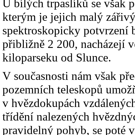
U bílých trpaslíků se však
kterým je jejich malý zářiv
spektroskopicky potvrzení b
přibližně 2 200, nacházejí 
kiloparseku od Slunce.
V současnosti nám však pře
pozemních teleskopů umožňu
v hvězdokupách vzdálených 
třídění nalezených hvězdnýc
pravidelný pohyb, se poté v