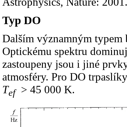
Astrophysics, Nature: 2001
Typ DO
Dalším významným typem bí
Optickému spektru dominují
zastoupeny jsou i jiné prvk
atmosféry. Pro DO trpaslíky 
T
> 45 000 K.
ef