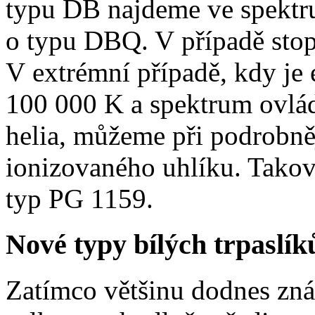
typu DB najdeme ve spektr
o typu DBQ. V případě stop
V extrémní případě, kdy je e
100 000 K a spektrum ovlád
helia, můžeme při podrobněj
ionizovaného uhlíku. Takov
typ PG 1159.
Nové typy bílých trpaslík
Zatímco většinu dodnes zn