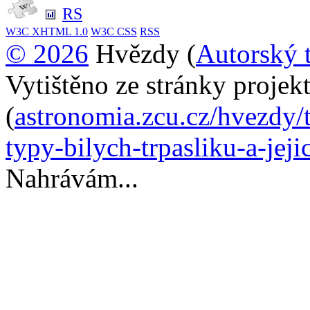
RS
W3C
XHTML 1.0
W3C
CSS
RSS
© 2026
Hvězdy (
Autorský 
Vytištěno ze stránky proje
(
astronomia.zcu.cz/hvezdy/
typy-bilych-trpasliku-a-jej
Nahrávám...