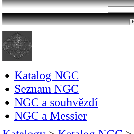
Katalog NGC
Seznam NGC
NGC a souhvězdí
NGC a Messier
Katalogy
>
Katalog NGC
>