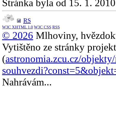
Stránka byla od 15. 1. 201
RS
W3C
XHTML 1.0
W3C
CSS
RSS
© 2026
Mlhoviny, hvězdoku
Vytištěno ze stránky projek
(
astronomia.zcu.cz/objekty
souhvezdi?const=5&objek
Nahrávám...