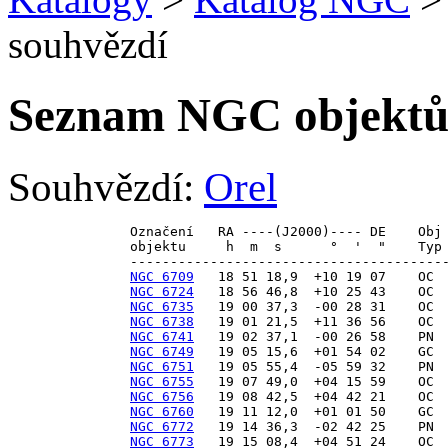
souhvězdí
Seznam NGC objektů 
Souhvězdí:
Orel
Označení   RA ----(J2000)---- DE    Obj 
objektu     h  m  s      °  '  "    Typ 
NGC 6709
NGC 6724
NGC 6735
NGC 6738
NGC 6741
NGC 6749
NGC 6751
NGC 6755
NGC 6756
NGC 6760
NGC 6772
NGC 6773