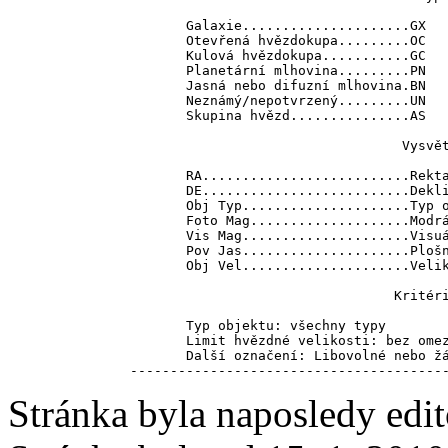
       Galaxie.....................GX   
       Otevřená hvězdokupa.........OC   
       Kulová hvězdokupa...........GC   
       Planetární mlhovina.........PN   
       Jasná nebo difuzní mlhovina.BN   
       Neznámý/nepotvrzený.........UN   
       Skupina hvězd...............AS   
                                  Vysvět
       RA..........................Rekta
       DE..........................Dekli
       Obj Typ.....................Typ o
       Foto Mag....................Modrá
       Vis Mag.....................Visuá
       Pov Jas.....................Plošn
       Obj Vel.....................Velik
                                 Kritéri
       Typ objektu: všechny typy

       Limit hvězdné velikosti: bez omez
       Další označení: Libovolné nebo žá
Stránka byla naposledy edi