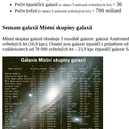
36
Počet trpasličích galaxií
=
(v rámci 5 milionů světelných let)
700 miliard
Počet hvězd
=
(v rámci 5 milionů světelných let)
Seznam galaxií Místní skupiny galaxií
Místní skupina galaxií obsahuje 3 rozsáhlé galaxie: galaxie Andromed
světelných let (16,9 kpc). Ostatní jsou galaxie trpasličí s průměrem o
vzdálenostech od 78 000 světelných let – 23,9 kpc (trpasličí galaxie 