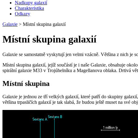
Nadkupy galaxií
Charakteristika
Odkazy
Galaxie
>
Místní skupina galaxií
Místní skupina galaxií
Galaxie se samostatně vyskytují jen velmi vzácně. Většina z nich je sou
Místní skupina galaxií, jejíž součástí je i naše Galaxie, obsahuje ok
spirální galaxie M33 v Trojúhelníku a Magellanova oblaka. Drtivá větš
Místní skupina
Galaxie je jednou ze tří velkých galaxií, které patří do skupiny galaxií
většina trpasličích galaxií je tak slabá, že budou ještě muset na své ob