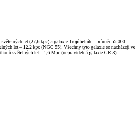
 světelných let (27,6 kpc) a galaxie Trojúhelník – průměr 55 000
větelných let – 12,2 kpc (NGC 55). Všechny tyto galaxie se nacházejí ve
milionů světelných let – 1,6 Mpc (nepravidelná galaxie GR 8).