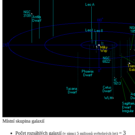
Místní skupina galaxií
3
Počet rozsáhlých galaxií
=
(v rámci 5 milionů světelných let)