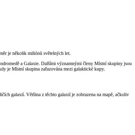
ůměr je několik miliónů světelných let.
1 v Andromedě a Galaxie. Dalšími významnými členy Místní skupiny jsou
Někdy je Místní skupina zařazována mezi galaktické kupy.
sličích galaxií. Většina z těchto galaxií je zobrazena na mapě, ačkoliv