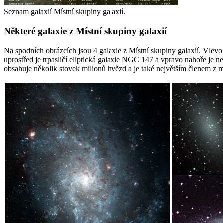
Seznam galaxií Místní skupiny galaxií.
Některé galaxie z Místní skupiny galaxií
Na spodních obrázcích jsou 4 galaxie z Místní skupiny galaxií. Vlevo j
uprostřed je trpasličí eliptická galaxie NGC 147 a vpravo nahoře je n
obsahuje několik stovek milionů hvězd a je také největším členem z 