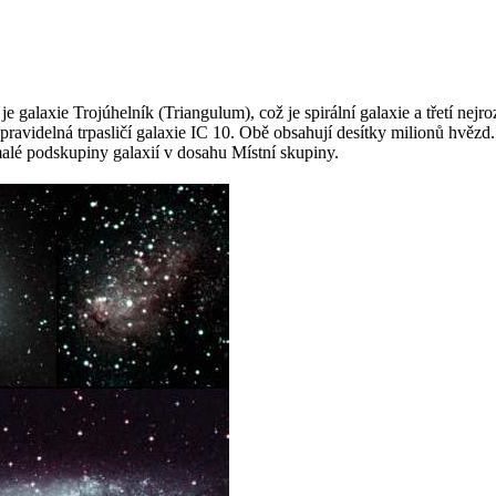
e galaxie Trojúhelník (Triangulum), což je spirální galaxie a třetí nejr
epravidelná trpasličí galaxie IC 10. Obě obsahují desítky milionů hvězd
malé podskupiny galaxií v dosahu Místní skupiny.