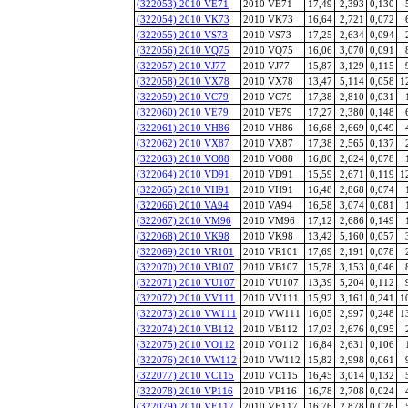
(322053) 2010 VE71
2010 VE71
17,49
2,393
0,130
(322054) 2010 VK73
2010 VK73
16,64
2,721
0,072
(322055) 2010 VS73
2010 VS73
17,25
2,634
0,094
(322056) 2010 VQ75
2010 VQ75
16,06
3,070
0,091
(322057) 2010 VJ77
2010 VJ77
15,87
3,129
0,115
(322058) 2010 VX78
2010 VX78
13,47
5,114
0,058
1
(322059) 2010 VC79
2010 VC79
17,38
2,810
0,031
(322060) 2010 VE79
2010 VE79
17,27
2,380
0,148
(322061) 2010 VH86
2010 VH86
16,68
2,669
0,049
(322062) 2010 VX87
2010 VX87
17,38
2,565
0,137
(322063) 2010 VO88
2010 VO88
16,80
2,624
0,078
(322064) 2010 VD91
2010 VD91
15,59
2,671
0,119
1
(322065) 2010 VH91
2010 VH91
16,48
2,868
0,074
(322066) 2010 VA94
2010 VA94
16,58
3,074
0,081
(322067) 2010 VM96
2010 VM96
17,12
2,686
0,149
(322068) 2010 VK98
2010 VK98
13,42
5,160
0,057
(322069) 2010 VR101
2010 VR101
17,69
2,191
0,078
(322070) 2010 VB107
2010 VB107
15,78
3,153
0,046
(322071) 2010 VU107
2010 VU107
13,39
5,204
0,112
(322072) 2010 VV111
2010 VV111
15,92
3,161
0,241
1
(322073) 2010 VW111
2010 VW111
16,05
2,997
0,248
1
(322074) 2010 VB112
2010 VB112
17,03
2,676
0,095
(322075) 2010 VO112
2010 VO112
16,84
2,631
0,106
(322076) 2010 VW112
2010 VW112
15,82
2,998
0,061
(322077) 2010 VC115
2010 VC115
16,45
3,014
0,132
(322078) 2010 VP116
2010 VP116
16,78
2,708
0,024
(322079) 2010 VE117
2010 VE117
16,76
2,878
0,026