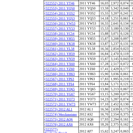
(322552) 2011 YT46
2011 YT46
16,03
2,972
0,074
1
(322553) 2011 YQ50
2011 YQ50
13,59
5,342
0,040
(322554) 2011 YO52
2011 YO52
15,55
3,207
0,241
1
(322555) 2011 YQ53
2011 YQ53
14,18
5,251
0,061
(322556) 2011 YW53
2011 YW53
16,55
2,641
0,134
1
(322557) 2011 YY53
2011 YY53
15,53
3,180
0,130
2
(322558) 2011 YC54
2011 YC54
15,88
3,071
0,126
1
(322559) 2011 YH55
2011 YH55
15,87
3,208
0,097
(322560) 2011 YK58
2011 YK58
13,87
5,237
0,131
1
(322561) 2011 YL58
2011 YL58
16,56
2,854
0,023
(322562) 2011 YH59
2011 YH59
16,84
2,470
0,119
(322563) 2011 YN59
2011 YN59
15,87
3,145
0,043
1
(322564) 2011 YX60
2011 YX60
17,28
2,517
0,072
(322565) 2011 YZ60
2011 YZ60
17,41
2,429
0,177
(322566) 2011 YH63
2011 YH63
15,90
3,036
0,061
(322567) 2011 YP63
2011 YP63
17,83
1,995
0,219
1
(322568) 2011 YF64
2011 YF64
13,84
5,171
0,121
2
(322569) 2011 YQ65
2011 YQ65
13,80
5,213
0,067
1
(322570) 2011 YG67
2011 YG67
13,15
5,200
0,075
2
(322571) 2011 YO73
2011 YO73
14,23
5,287
0,074
(322572) 2011 YW73
2011 YW73
17,10
2,452
0,130
(322573) 2012 AL1
2012 AL1
16,56
2,639
0,175
1
(322574) Werckmeister
2012 AS2
16,70
2,554
0,375
(322575) 2012 AQ6
2012 AQ6
17,93
2,294
0,161
(322576) 2012 AX6
2012 AX6
18,26
2,375
0,162
(322577)
2012 AF7
15,62
3,247
0,063
Stephanhellmich