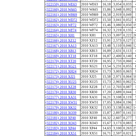
(322159) 2010 WE63
2010 WE63
16,18
3,054
0,033
(322160) 2010 WA65
2010 WA65
15,86
3,048
0,092
(322161) 2010 WH69
2010 WH69
16,58
2,919
0,049
(322162) 2010 WD72
2010 WD72
15,50
3,041
0,052
(322163) 2010 WF72
2010 WF72
15,46
3,080
0,050
1
(322164) 2010 WF74
2010 WF74
16,32
3,219
0,135
(322165) 2010 XH1
2010 XH1
15,53
3,097
0,222
2
(322166) 2010 XZ12
2010 XZ12
15,91
2,573
0,127
1
(322167) 2010 XA13
2010 XA13
13,48
5,110
0,046
1
(322168) 2010 XB13
2010 XB13
16,89
2,631
0,113
(322169) 2010 XT18
2010 XT18
16,87
2,400
0,140
(322170) 2010 XT20
2010 XT20
16,95
2,733
0,060
(322171) 2010 XG21
2010 XG21
13,54
5,231
0,055
(322172) 2010 XH24
2010 XH24
15,73
3,003
0,063
(322173) 2010 XJ25
2010 XJ25
15,58
2,971
0,064
1
(322174) 2010 XU25
2010 XU25
15,73
2,965
0,062
1
(322175) 2010 XZ28
2010 XZ28
17,11
2,703
0,087
(322176) 2010 XR30
2010 XR30
17,20
2,689
0,044
(322177) 2010 XA31
2010 XA31
16,21
3,108
0,119
(322178) 2010 XW31
2010 XW31
17,05
3,084
0,196
(322179) 2010 XK32
2010 XK32
15,93
3,138
0,062
1
(322180) 2010 XO39
2010 XO39
15,87
2,897
0,141
1
(322181) 2010 XF40
2010 XF40
16,32
2,607
0,277
(322182) 2010 XO43
2010 XO43
15,67
3,173
0,083
(322183) 2010 XP44
2010 XP44
14,63
3,100
0,263
2
(322184) 2010 XX51
2010 XX51
16,71
2,597
0,021