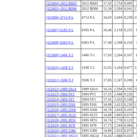
(322604) 2012 BA63
2012 BA63
17,43
2,754
0,083
(322605) 2012 BO96
2012 BO96
13,34
5,304
0,041
1
(322606) 4714 P-L
4714 P-L
16,03
2,694
0,238
1
(322607) 6185 P-L
6185 P-L
16,46
3,118
0,235
(322608) 6363 P-L
6363 P-L
17,40
2,348
0,224
(322609) 1406 T-2
1406 T-2
17,65
2,264
0,187
(322610) 1438 T-2
1438 T-2
15,55
3,184
0,077
1
(322611) 3506 T-3
3506 T-3
17,85
2,247
0,200
(322612) 1989 SA14
1989 SA14
16,54
2,594
0,195
1
(322613) 1994 PV2
1994 PV2
17,25
2,406
0,226
(322614) 1994 SY1
1994 SY1
17,41
2,432
0,168
(322615) 1995 FJ18
1995 FJ18
16,99
2,613
0,230
1
(322616) 1995 GW6
1995 GW6
16,76
2,643
0,105
(322617) 1995 SC25
1995 SC25
16,88
2,865
0,074
(322618) 1995 SF31
1995 SF31
16,74
2,778
0,123
(322619) 1995 SJ78
1995 SJ78
17,73
2,344
0,084
(322620) 1995 UJ60
1995 UJ60
16,89
2,933
0,075
(322621) 1995 WG14
1995 WG14
16,45
2,886
0,031