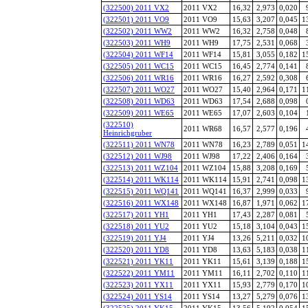
(322500) 2011 VX2
2011 VX2
16,32
2,973
0,020
(322501) 2011 VO9
2011 VO9
15,63
3,207
0,045
1
(322502) 2011 WW2
2011 WW2
16,32
2,758
0,048
(322503) 2011 WH9
2011 WH9
17,75
2,531
0,068
(322504) 2011 WF14
2011 WF14
15,81
3,055
0,182
1
(322505) 2011 WC15
2011 WC15
16,45
2,774
0,141
(322506) 2011 WR16
2011 WR16
16,27
2,592
0,308
(322507) 2011 WO27
2011 WO27
15,40
2,964
0,171
1
(322508) 2011 WD63
2011 WD63
17,54
2,688
0,098
(322509) 2011 WE65
2011 WE65
17,07
2,603
0,104
(322510)
2011 WR68
16,57
2,577
0,196
Heinrichgruber
(322511) 2011 WN78
2011 WN78
16,23
2,789
0,051
1
(322512) 2011 WJ98
2011 WJ98
17,22
2,406
0,164
(322513) 2011 WZ104
2011 WZ104
15,88
3,208
0,169
(322514) 2011 WK114
2011 WK114
15,91
2,741
0,098
1
(322515) 2011 WQ141
2011 WQ141
16,37
2,999
0,033
(322516) 2011 WX148
2011 WX148
16,87
1,971
0,062
1
(322517) 2011 YH1
2011 YH1
17,43
2,287
0,081
(322518) 2011 YU2
2011 YU2
15,18
3,104
0,043
1
(322519) 2011 YJ4
2011 YJ4
13,26
5,211
0,032
1
(322520) 2011 YD8
2011 YD8
13,63
5,183
0,038
1
(322521) 2011 YK11
2011 YK11
15,61
3,139
0,188
1
(322522) 2011 YM11
2011 YM11
16,11
2,702
0,110
1
(322523) 2011 YX11
2011 YX11
15,93
2,779
0,170
1
(322524) 2011 YS14
2011 YS14
13,27
5,279
0,076
1
(322525) 2011 YK15
2011 YK15
13,56
5,192
0,054
1