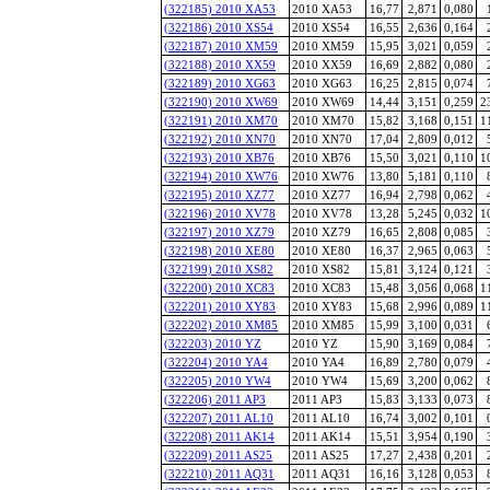
(322185) 2010 XA53
2010 XA53
16,77
2,871
0,080
(322186) 2010 XS54
2010 XS54
16,55
2,636
0,164
(322187) 2010 XM59
2010 XM59
15,95
3,021
0,059
(322188) 2010 XX59
2010 XX59
16,69
2,882
0,080
(322189) 2010 XG63
2010 XG63
16,25
2,815
0,074
(322190) 2010 XW69
2010 XW69
14,44
3,151
0,259
2
(322191) 2010 XM70
2010 XM70
15,82
3,168
0,151
1
(322192) 2010 XN70
2010 XN70
17,04
2,809
0,012
(322193) 2010 XB76
2010 XB76
15,50
3,021
0,110
1
(322194) 2010 XW76
2010 XW76
13,80
5,181
0,110
(322195) 2010 XZ77
2010 XZ77
16,94
2,798
0,062
(322196) 2010 XV78
2010 XV78
13,28
5,245
0,032
1
(322197) 2010 XZ79
2010 XZ79
16,65
2,808
0,085
(322198) 2010 XE80
2010 XE80
16,37
2,965
0,063
(322199) 2010 XS82
2010 XS82
15,81
3,124
0,121
(322200) 2010 XC83
2010 XC83
15,48
3,056
0,068
1
(322201) 2010 XY83
2010 XY83
15,68
2,996
0,089
1
(322202) 2010 XM85
2010 XM85
15,99
3,100
0,031
(322203) 2010 YZ
2010 YZ
15,90
3,169
0,084
(322204) 2010 YA4
2010 YA4
16,89
2,780
0,079
(322205) 2010 YW4
2010 YW4
15,69
3,200
0,062
(322206) 2011 AP3
2011 AP3
15,83
3,133
0,073
(322207) 2011 AL10
2011 AL10
16,74
3,002
0,101
(322208) 2011 AK14
2011 AK14
15,51
3,954
0,190
(322209) 2011 AS25
2011 AS25
17,27
2,438
0,201
(322210) 2011 AQ31
2011 AQ31
16,16
3,128
0,053