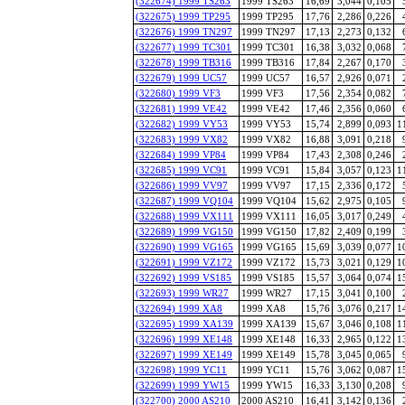
(322674) 1999 TS263
1999 TS263
16,69
3,044
0,105
(322675) 1999 TP295
1999 TP295
17,76
2,286
0,226
(322676) 1999 TN297
1999 TN297
17,13
2,273
0,132
(322677) 1999 TC301
1999 TC301
16,38
3,032
0,068
(322678) 1999 TB316
1999 TB316
17,84
2,267
0,170
(322679) 1999 UC57
1999 UC57
16,57
2,926
0,071
(322680) 1999 VF3
1999 VF3
17,56
2,354
0,082
(322681) 1999 VE42
1999 VE42
17,46
2,356
0,060
(322682) 1999 VY53
1999 VY53
15,74
2,899
0,093
1
(322683) 1999 VX82
1999 VX82
16,88
3,091
0,218
(322684) 1999 VP84
1999 VP84
17,43
2,308
0,246
(322685) 1999 VC91
1999 VC91
15,84
3,057
0,123
1
(322686) 1999 VV97
1999 VV97
17,15
2,336
0,172
(322687) 1999 VQ104
1999 VQ104
15,62
2,975
0,105
(322688) 1999 VX111
1999 VX111
16,05
3,017
0,249
(322689) 1999 VG150
1999 VG150
17,82
2,409
0,199
(322690) 1999 VG165
1999 VG165
15,69
3,039
0,077
1
(322691) 1999 VZ172
1999 VZ172
15,73
3,021
0,129
1
(322692) 1999 VS185
1999 VS185
15,57
3,064
0,074
1
(322693) 1999 WR27
1999 WR27
17,15
3,041
0,100
(322694) 1999 XA8
1999 XA8
15,76
3,076
0,217
1
(322695) 1999 XA139
1999 XA139
15,67
3,046
0,108
1
(322696) 1999 XE148
1999 XE148
16,33
2,965
0,122
1
(322697) 1999 XE149
1999 XE149
15,78
3,045
0,065
(322698) 1999 YC11
1999 YC11
15,76
3,062
0,087
1
(322699) 1999 YW15
1999 YW15
16,33
3,130
0,208
(322700) 2000 AS210
2000 AS210
16,41
3,142
0,136