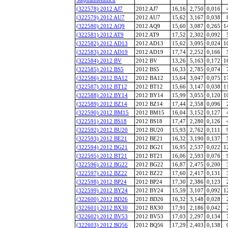
(322578) 2012 AJ7
2012 AJ7
16,16
2,750
0,016
(322579) 2012 AU7
2012 AU7
15,62
3,167
0,038
(322580) 2012 AQ9
2012 AQ9
15,60
3,087
0,265
1
(322581) 2012 AT9
2012 AT9
17,52
2,302
0,092
(322582) 2012 AD13
2012 AD13
15,62
3,095
0,024
1
(322583) 2012 AD19
2012 AD19
17,74
2,252
0,166
(322584) 2012 BV
2012 BV
13,26
5,163
0,172
1
(322585) 2012 BS5
2012 BS5
16,33
2,785
0,074
(322586) 2012 BA12
2012 BA12
15,64
3,047
0,075
1
(322587) 2012 BT12
2012 BT12
15,66
3,147
0,038
1
(322588) 2012 BY14
2012 BY14
15,99
3,055
0,120
1
(322589) 2012 BZ14
2012 BZ14
17,44
2,358
0,096
(322590) 2012 BM15
2012 BM15
16,04
3,152
0,127
(322591) 2012 BS18
2012 BS18
17,47
2,280
0,126
(322592) 2012 BU20
2012 BU20
15,93
2,762
0,111
(322593) 2012 BE21
2012 BE21
16,32
3,190
0,137
(322594) 2012 BG21
2012 BG21
16,95
2,537
0,022
1
(322595) 2012 BT21
2012 BT21
16,06
2,593
0,076
(322596) 2012 BG22
2012 BG22
16,87
2,475
0,200
(322597) 2012 BZ22
2012 BZ22
17,60
2,417
0,131
(322598) 2012 BP24
2012 BP24
17,30
2,386
0,123
(322599) 2012 BY24
2012 BY24
15,59
3,107
0,092
1
(322600) 2012 BD26
2012 BD26
16,32
3,148
0,028
(322601) 2012 BX30
2012 BX30
17,91
2,186
0,042
(322602) 2012 BV53
2012 BV53
17,03
2,297
0,134
(322603) 2012 BQ56
2012 BQ56
17,29
2,403
0,138