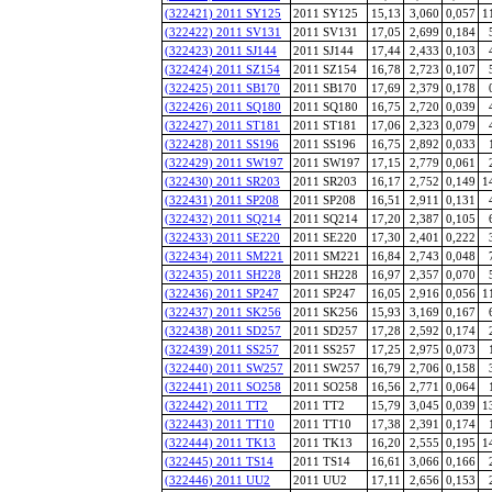
(322421) 2011 SY125
2011 SY125
15,13
3,060
0,057
1
(322422) 2011 SV131
2011 SV131
17,05
2,699
0,184
(322423) 2011 SJ144
2011 SJ144
17,44
2,433
0,103
(322424) 2011 SZ154
2011 SZ154
16,78
2,723
0,107
(322425) 2011 SB170
2011 SB170
17,69
2,379
0,178
(322426) 2011 SQ180
2011 SQ180
16,75
2,720
0,039
(322427) 2011 ST181
2011 ST181
17,06
2,323
0,079
(322428) 2011 SS196
2011 SS196
16,75
2,892
0,033
(322429) 2011 SW197
2011 SW197
17,15
2,779
0,061
(322430) 2011 SR203
2011 SR203
16,17
2,752
0,149
1
(322431) 2011 SP208
2011 SP208
16,51
2,911
0,131
(322432) 2011 SQ214
2011 SQ214
17,20
2,387
0,105
(322433) 2011 SE220
2011 SE220
17,30
2,401
0,222
(322434) 2011 SM221
2011 SM221
16,84
2,743
0,048
(322435) 2011 SH228
2011 SH228
16,97
2,357
0,070
(322436) 2011 SP247
2011 SP247
16,05
2,916
0,056
1
(322437) 2011 SK256
2011 SK256
15,93
3,169
0,167
(322438) 2011 SD257
2011 SD257
17,28
2,592
0,174
(322439) 2011 SS257
2011 SS257
17,25
2,975
0,073
(322440) 2011 SW257
2011 SW257
16,79
2,706
0,158
(322441) 2011 SO258
2011 SO258
16,56
2,771
0,064
(322442) 2011 TT2
2011 TT2
15,79
3,045
0,039
1
(322443) 2011 TT10
2011 TT10
17,38
2,391
0,174
(322444) 2011 TK13
2011 TK13
16,20
2,555
0,195
1
(322445) 2011 TS14
2011 TS14
16,61
3,066
0,166
(322446) 2011 UU2
2011 UU2
17,11
2,656
0,153