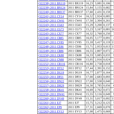
(322238) 2011 BX119
2011 BX119
16,23
3,081
0,106
(322239) 2011 BN124
2011 BN124
15,84
3,155
0,082
(322240) 2011 BH137
2011 BH137
17,60
2,431
0,159
(322241) 2011 CY14
2011 CY14
16,52
2,924
0,085
(322242) 2011 CW41
2011 CW41
17,50
2,304
0,261
(322243) 2011 CG63
2011 CG63
15,29
3,200
0,137
(322244) 2011 CG73
2011 CG73
15,23
3,167
0,081
1
(322245) 2011 CX77
2011 CX77
16,32
2,760
0,250
(322246) 2011 CR85
2011 CR85
16,05
3,177
0,091
(322247) 2011 CV85
2011 CV85
15,18
3,417
0,119
1
(322248) 2011 CE86
2011 CE86
15,71
2,953
0,013
1
(322249) 2011 CR86
2011 CR86
16,55
2,807
0,072
(322250) 2011 CK88
2011 CK88
16,33
3,085
0,033
(322251) 2011 CN88
2011 CN88
15,95
2,916
0,024
(322252) 2011 CR116
2011 CR116
16,80
2,758
0,018
(322253) 2011 DT12
2011 DT12
17,44
2,391
0,152
(322254) 2011 DG19
2011 DG19
16,77
2,877
0,164
(322255) 2011 DP21
2011 DP21
17,00
2,683
0,093
(322256) 2011 DN22
2011 DN22
17,00
2,558
0,040
(322257) 2011 DH29
2011 DH29
16,30
2,785
0,056
(322258) 2011 DK41
2011 DK41
16,69
2,762
0,072
(322259) 2011 DW41
2011 DW41
15,55
3,116
0,049
(322260) 2011 DV49
2011 DV49
15,31
3,017
0,092
1
(322261) 2011 EJ7
2011 EJ7
15,75
3,212
0,125
(322262) 2011 EP9
2011 EP9
17,31
2,669
0,070
(322263) 2011 EV13
2011 EV13
17,08
2,475
0,069