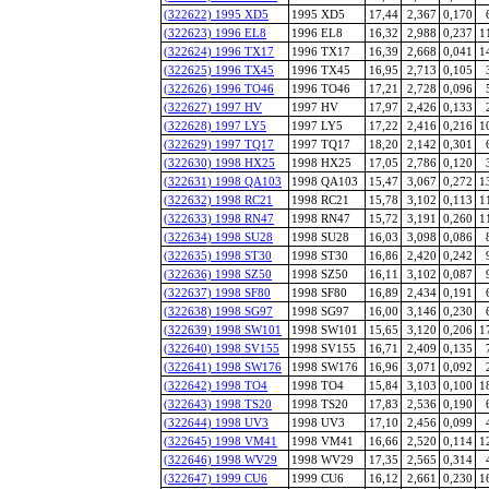
(322622) 1995 XD5
1995 XD5
17,44
2,367
0,170
(322623) 1996 EL8
1996 EL8
16,32
2,988
0,237
1
(322624) 1996 TX17
1996 TX17
16,39
2,668
0,041
1
(322625) 1996 TX45
1996 TX45
16,95
2,713
0,105
(322626) 1996 TO46
1996 TO46
17,21
2,728
0,096
(322627) 1997 HV
1997 HV
17,97
2,426
0,133
(322628) 1997 LY5
1997 LY5
17,22
2,416
0,216
1
(322629) 1997 TQ17
1997 TQ17
18,20
2,142
0,301
(322630) 1998 HX25
1998 HX25
17,05
2,786
0,120
(322631) 1998 QA103
1998 QA103
15,47
3,067
0,272
1
(322632) 1998 RC21
1998 RC21
15,78
3,102
0,113
1
(322633) 1998 RN47
1998 RN47
15,72
3,191
0,260
1
(322634) 1998 SU28
1998 SU28
16,03
3,098
0,086
(322635) 1998 ST30
1998 ST30
16,86
2,420
0,242
(322636) 1998 SZ50
1998 SZ50
16,11
3,102
0,087
(322637) 1998 SF80
1998 SF80
16,89
2,434
0,191
(322638) 1998 SG97
1998 SG97
16,00
3,146
0,230
(322639) 1998 SW101
1998 SW101
15,65
3,120
0,206
1
(322640) 1998 SV155
1998 SV155
16,71
2,409
0,135
(322641) 1998 SW176
1998 SW176
16,96
3,071
0,092
(322642) 1998 TO4
1998 TO4
15,84
3,103
0,100
1
(322643) 1998 TS20
1998 TS20
17,83
2,536
0,190
(322644) 1998 UV3
1998 UV3
17,10
2,456
0,099
(322645) 1998 VM41
1998 VM41
16,66
2,520
0,114
1
(322646) 1998 WV29
1998 WV29
17,35
2,565
0,314
(322647) 1999 CU6
1999 CU6
16,12
2,661
0,230
1