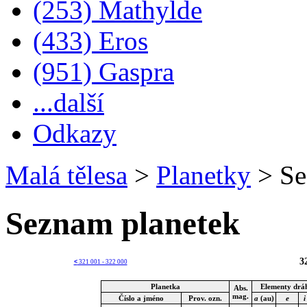
(253) Mathylde
(433) Eros
(951) Gaspra
...další
Odkazy
Malá tělesa
>
Planetky
>
Se
Seznam planetek
3
<
321 001 - 322 000
Planetka
Elementy drá
Abs.
mag.
Číslo a jméno
Prov. ozn.
a
(au)
e
i