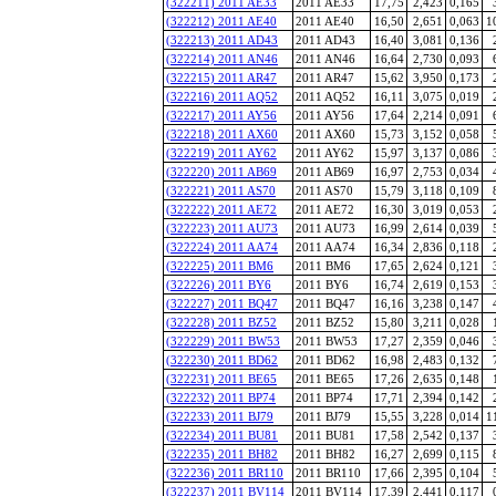
(322211) 2011 AE33
2011 AE33
17,75
2,423
0,165
(322212) 2011 AE40
2011 AE40
16,50
2,651
0,063
1
(322213) 2011 AD43
2011 AD43
16,40
3,081
0,136
(322214) 2011 AN46
2011 AN46
16,64
2,730
0,093
(322215) 2011 AR47
2011 AR47
15,62
3,950
0,173
(322216) 2011 AQ52
2011 AQ52
16,11
3,075
0,019
(322217) 2011 AY56
2011 AY56
17,64
2,214
0,091
(322218) 2011 AX60
2011 AX60
15,73
3,152
0,058
(322219) 2011 AY62
2011 AY62
15,97
3,137
0,086
(322220) 2011 AB69
2011 AB69
16,97
2,753
0,034
(322221) 2011 AS70
2011 AS70
15,79
3,118
0,109
(322222) 2011 AE72
2011 AE72
16,30
3,019
0,053
(322223) 2011 AU73
2011 AU73
16,99
2,614
0,039
(322224) 2011 AA74
2011 AA74
16,34
2,836
0,118
(322225) 2011 BM6
2011 BM6
17,65
2,624
0,121
(322226) 2011 BY6
2011 BY6
16,74
2,619
0,153
(322227) 2011 BQ47
2011 BQ47
16,16
3,238
0,147
(322228) 2011 BZ52
2011 BZ52
15,80
3,211
0,028
(322229) 2011 BW53
2011 BW53
17,27
2,359
0,046
(322230) 2011 BD62
2011 BD62
16,98
2,483
0,132
(322231) 2011 BE65
2011 BE65
17,26
2,635
0,148
(322232) 2011 BP74
2011 BP74
17,71
2,394
0,142
(322233) 2011 BJ79
2011 BJ79
15,55
3,228
0,014
1
(322234) 2011 BU81
2011 BU81
17,58
2,542
0,137
(322235) 2011 BH82
2011 BH82
16,27
2,699
0,115
(322236) 2011 BR110
2011 BR110
17,66
2,395
0,104
(322237) 2011 BV114
2011 BV114
17,39
2,441
0,117