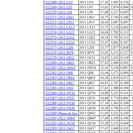
(322368) 2011 LU4
2011 LU4
17,56
2,491
0,134
(322369) 2011 LF5
2011 LF5
15,61
2,974
0,094
1
(322370) 2011 LF9
2011 LF9
17,88
2,217
0,093
(322371) 2011 LR11
2011 LR11
16,75
2,704
0,106
(322372) 2011 LP13
2011 LP13
16,45
2,887
0,087
(322373) 2011 LX13
2011 LX13
15,75
3,129
0,062
1
(322374) 2011 LG22
2011 LG22
16,69
2,782
0,112
(322375) 2011 LQ22
2011 LQ22
16,54
2,781
0,112
(322376) 2011 LU24
2011 LU24
15,47
3,092
0,187
1
(322377) 2011 LJ26
2011 LJ26
15,77
2,677
0,038
2
(322378) 2011 MV9
2011 MV9
12,61
5,251
0,127
1
(322379) 2011 OZ12
2011 OZ12
13,65
5,232
0,110
(322380) 2011 OB25
2011 OB25
17,42
2,400
0,201
(322381) 2011 OW54
2011 OW54
15,41
3,259
0,097
1
(322382) 2011 QD6
2011 QD6
15,44
3,175
0,004
1
(322383) 2011 QB10
2011 QB10
16,39
2,810
0,072
(322384) 2011 QR17
2011 QR17
16,67
2,767
0,109
(322385) 2011 QJ22
2011 QJ22
17,61
2,368
0,194
(322386) 2011 QY34
2011 QY34
14,80
3,221
0,141
1
(322387) 2011 QT35
2011 QT35
16,66
2,774
0,081
(322388) 2011 QY38
2011 QY38
17,54
2,365
0,190
(322389) 2011 QX39
2011 QX39
16,59
2,790
0,125
(322390) Planes de Son
2011 QN42
15,83
3,232
0,100
(322391) 2011 QM47
2011 QM47
17,08
2,439
0,199
(322392) 2011 QU50
2011 QU50
15,58
3,125
0,044
(322393) 2011 QA57
2011 QA57
17,47
2,640
0,101