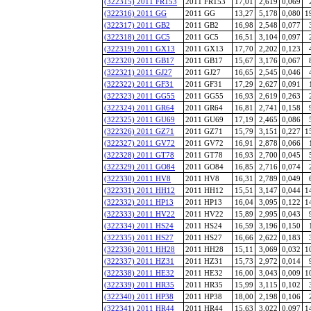
(322315) 2011 FR153
2011 FR153
17,01
2,619
0,069
(322316) 2011 GG
2011 GG
13,27
5,178
0,080
1
(322317) 2011 GB2
2011 GB2
16,98
2,548
0,077
(322318) 2011 GC5
2011 GC5
16,51
3,104
0,097
(322319) 2011 GX13
2011 GX13
17,70
2,202
0,123
(322320) 2011 GB17
2011 GB17
15,67
3,176
0,067
(322321) 2011 GJ27
2011 GJ27
16,65
2,545
0,046
(322322) 2011 GF31
2011 GF31
17,29
2,627
0,091
(322323) 2011 GG55
2011 GG55
16,93
2,619
0,263
(322324) 2011 GR64
2011 GR64
16,81
2,741
0,158
(322325) 2011 GU69
2011 GU69
17,19
2,465
0,086
(322326) 2011 GZ71
2011 GZ71
15,79
3,151
0,227
1
(322327) 2011 GV72
2011 GV72
16,91
2,878
0,066
(322328) 2011 GT78
2011 GT78
16,93
2,700
0,045
(322329) 2011 GO84
2011 GO84
16,85
2,716
0,074
(322330) 2011 HV8
2011 HV8
16,31
2,789
0,049
(322331) 2011 HH12
2011 HH12
15,51
3,147
0,044
1
(322332) 2011 HP13
2011 HP13
16,04
3,095
0,122
1
(322333) 2011 HV22
2011 HV22
15,89
2,995
0,043
(322334) 2011 HS24
2011 HS24
16,59
3,196
0,150
(322335) 2011 HS27
2011 HS27
16,66
2,622
0,183
(322336) 2011 HH28
2011 HH28
15,11
3,069
0,032
1
(322337) 2011 HZ31
2011 HZ31
15,73
2,972
0,014
(322338) 2011 HE32
2011 HE32
16,00
3,043
0,009
1
(322339) 2011 HR35
2011 HR35
15,99
3,115
0,102
(322340) 2011 HP38
2011 HP38
18,00
2,198
0,106
(322341) 2011 HR44
2011 HR44
15,63
3,022
0,097
1