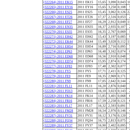
(322264) 2011 EK15
2011 EK15
15,65
3,090
0,043
1
(322265) 2011 EY16
2011 EY16
15,65
3,250
0,108
(322266) 2011 ES25
2011 ES25
15,45
3,062
0,126
2
(322267) 2011 ET26
2011 ET26
17,37
2,516
0,053
(322268) 2011 EF27
2011 EF27
16,29
2,912
0,049
1
(322269) 2011 EN35
2011 EN35
16,37
2,935
0,107
(322270) 2011 ES35
2011 ES35
16,35
2,767
0,069
(322271) 2011 EH42
2011 EH42
15,43
3,197
0,085
(322272) 2011 EK44
2011 EK44
15,49
3,028
0,112
1
(322273) 2011 EH54
2011 EH54
16,89
2,716
0,095
(322274) 2011 EP63
2011 EP63
16,48
3,162
0,074
(322275) 2011 ED68
2011 ED68
16,56
2,910
0,048
(322276) 2011 ED74
2011 ED74
15,95
2,874
0,174
(322277) 2011 EF83
2011 EF83
17,48
2,302
0,077
(322278) 2011 FY5
2011 FY5
17,71
2,411
0,125
(322279) 2011 FE9
2011 FE9
16,35
2,969
0,171
(322280) 2011 FN9
2011 FN9
17,05
2,642
0,144
(322281) 2011 FL11
2011 FL11
16,20
2,876
0,040
(322282) 2011 FO13
2011 FO13
16,10
3,023
0,143
(322283) 2011 FK14
2011 FK14
15,85
3,401
0,068
(322284) 2011 FR16
2011 FR16
17,59
2,258
0,121
(322285) 2011 FL17
2011 FL17
16,32
2,593
0,091
(322286) 2011 FM28
2011 FM28
16,54
2,976
0,146
(322287) 2011 FV31
2011 FV31
16,12
3,176
0,120
(322288) 2011 FQ34
2011 FQ34
16,75
2,813
0,075
(322289) 2011 FY37
2011 FY37
16,90
2,402
0,095