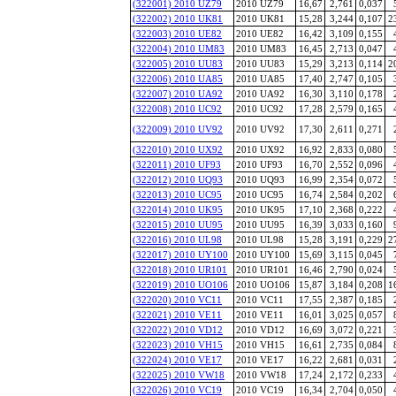
(322001) 2010 UZ79
2010 UZ79
16,67
2,761
0,037
(322002) 2010 UK81
2010 UK81
15,28
3,244
0,107
2
(322003) 2010 UE82
2010 UE82
16,42
3,109
0,155
(322004) 2010 UM83
2010 UM83
16,45
2,713
0,047
(322005) 2010 UU83
2010 UU83
15,29
3,213
0,114
2
(322006) 2010 UA85
2010 UA85
17,40
2,747
0,105
(322007) 2010 UA92
2010 UA92
16,30
3,110
0,178
(322008) 2010 UC92
2010 UC92
17,28
2,579
0,165
(322009) 2010 UV92
2010 UV92
17,30
2,611
0,271
(322010) 2010 UX92
2010 UX92
16,92
2,833
0,080
(322011) 2010 UF93
2010 UF93
16,70
2,552
0,096
(322012) 2010 UQ93
2010 UQ93
16,99
2,354
0,072
(322013) 2010 UC95
2010 UC95
16,74
2,584
0,202
(322014) 2010 UK95
2010 UK95
17,10
2,368
0,222
(322015) 2010 UU95
2010 UU95
16,39
3,033
0,160
(322016) 2010 UL98
2010 UL98
15,28
3,191
0,229
2
(322017) 2010 UY100
2010 UY100
15,69
3,115
0,045
(322018) 2010 UR101
2010 UR101
16,46
2,790
0,024
(322019) 2010 UO106
2010 UO106
15,87
3,184
0,208
1
(322020) 2010 VC11
2010 VC11
17,55
2,387
0,185
(322021) 2010 VE11
2010 VE11
16,01
3,025
0,057
(322022) 2010 VD12
2010 VD12
16,69
3,072
0,221
(322023) 2010 VH15
2010 VH15
16,61
2,735
0,084
(322024) 2010 VE17
2010 VE17
16,22
2,681
0,031
(322025) 2010 VW18
2010 VW18
17,24
2,172
0,233
(322026) 2010 VC19
2010 VC19
16,34
2,704
0,050