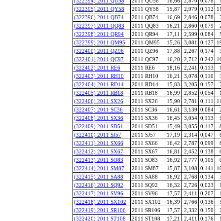
(322394) 2011 QU58
2011 QU58
16,66
2,870
0,078
(322395) 2011 QY58
2011 QY58
15,87
2,979
0,112
1
(322396) 2011 QB74
2011 QB74
16,69
2,846
0,078
(322397) 2011 QQ83
2011 QQ83
16,21
2,860
0,079
(322398) 2011 QR94
2011 QR94
17,11
2,599
0,084
(322399) 2011 QM95
2011 QM95
15,26
3,081
0,127
1
(322400) 2011 QZ96
2011 QZ96
17,88
2,267
0,174
(322401) 2011 QC97
2011 QC97
16,20
2,712
0,242
1
(322402) 2011 RE6
2011 RE6
18,16
2,241
0,113
(322403) 2011 RH10
2011 RH10
16,21
3,078
0,110
(322404) 2011 RD14
2011 RD14
15,83
3,205
0,157
(322405) 2011 RB18
2011 RB18
16,99
2,852
0,054
(322406) 2011 SX26
2011 SX26
15,90
2,781
0,111
1
(322407) 2011 SC36
2011 SC36
16,61
3,139
0,084
(322408) 2011 SX36
2011 SX36
16,45
3,054
0,113
(322409) 2011 SD51
2011 SD51
15,49
3,055
0,117
(322410) 2011 SJ57
2011 SJ57
17,19
2,314
0,047
(322411) 2011 SX66
2011 SX66
16,42
2,787
0,099
(322412) 2011 SX67
2011 SX67
16,81
2,452
0,138
(322413) 2011 SO83
2011 SO83
16,92
2,777
0,105
(322414) 2011 SM87
2011 SM87
15,87
3,108
0,141
1
(322415) 2011 SA88
2011 SA88
16,92
2,768
0,134
(322416) 2011 SQ92
2011 SQ92
16,32
2,726
0,023
(322417) 2011 SV96
2011 SV96
17,57
2,411
0,207
(322418) 2011 SX102
2011 SX102
16,39
2,766
0,136
(322419) 2011 SR106
2011 SR106
17,57
2,332
0,150
(322420) 2011 ST108
2011 ST108
17,21
2,411
0,176