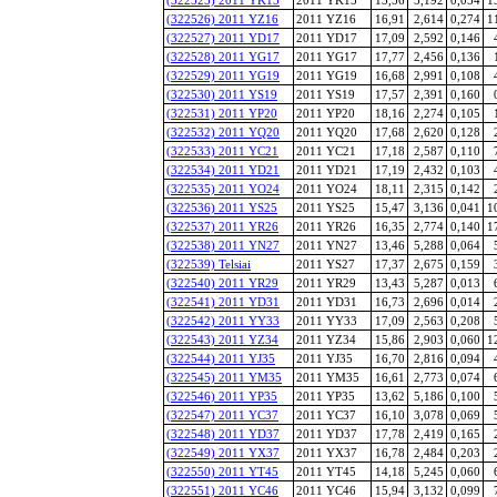
(322526) 2011 YZ16
2011 YZ16
16,91
2,614
0,274
1
(322527) 2011 YD17
2011 YD17
17,09
2,592
0,146
(322528) 2011 YG17
2011 YG17
17,77
2,456
0,136
(322529) 2011 YG19
2011 YG19
16,68
2,991
0,108
(322530) 2011 YS19
2011 YS19
17,57
2,391
0,160
(322531) 2011 YP20
2011 YP20
18,16
2,274
0,105
(322532) 2011 YQ20
2011 YQ20
17,68
2,620
0,128
(322533) 2011 YC21
2011 YC21
17,18
2,587
0,110
(322534) 2011 YD21
2011 YD21
17,19
2,432
0,103
(322535) 2011 YO24
2011 YO24
18,11
2,315
0,142
(322536) 2011 YS25
2011 YS25
15,47
3,136
0,041
1
(322537) 2011 YR26
2011 YR26
16,35
2,774
0,140
1
(322538) 2011 YN27
2011 YN27
13,46
5,288
0,064
(322539) Telsiai
2011 YS27
17,37
2,675
0,159
(322540) 2011 YR29
2011 YR29
13,43
5,287
0,013
(322541) 2011 YD31
2011 YD31
16,73
2,696
0,014
(322542) 2011 YY33
2011 YY33
17,09
2,563
0,208
(322543) 2011 YZ34
2011 YZ34
15,86
2,903
0,060
1
(322544) 2011 YJ35
2011 YJ35
16,70
2,816
0,094
(322545) 2011 YM35
2011 YM35
16,61
2,773
0,074
(322546) 2011 YP35
2011 YP35
13,62
5,186
0,100
(322547) 2011 YC37
2011 YC37
16,10
3,078
0,069
(322548) 2011 YD37
2011 YD37
17,78
2,419
0,165
(322549) 2011 YX37
2011 YX37
16,78
2,484
0,203
(322550) 2011 YT45
2011 YT45
14,18
5,245
0,060
(322551) 2011 YC46
2011 YC46
15,94
3,132
0,099