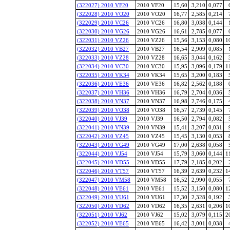
(322027) 2010 VF20
2010 VF20
15,60
3,210
0,077
(322028) 2010 VO20
2010 VO20
16,77
2,585
0,214
(322029) 2010 VC26
2010 VC26
16,80
3,038
0,144
(322030) 2010 VG26
2010 VG26
16,61
2,785
0,077
(322031) 2010 VZ26
2010 VZ26
15,56
3,153
0,080
1
(322032) 2010 VB27
2010 VB27
16,54
2,909
0,085
(322033) 2010 VZ28
2010 VZ28
16,65
3,044
0,162
(322034) 2010 VC30
2010 VC30
15,95
3,096
0,179
1
(322035) 2010 VK34
2010 VK34
15,65
3,200
0,183
(322036) 2010 VE36
2010 VE36
16,82
2,562
0,188
(322037) 2010 VH36
2010 VH36
16,79
2,704
0,036
(322038) 2010 VN37
2010 VN37
16,98
2,746
0,175
(322039) 2010 VO38
2010 VO38
16,57
2,739
0,145
(322040) 2010 VJ39
2010 VJ39
16,50
2,794
0,082
(322041) 2010 VN39
2010 VN39
15,41
3,207
0,031
(322042) 2010 VZ45
2010 VZ45
15,45
3,130
0,053
(322043) 2010 VG49
2010 VG49
17,00
2,638
0,058
(322044) 2010 VJ54
2010 VJ54
15,79
3,060
0,144
1
(322045) 2010 VD55
2010 VD55
17,79
2,185
0,202
(322046) 2010 VT57
2010 VT57
16,39
2,639
0,232
1
(322047) 2010 VM58
2010 VM58
16,52
2,990
0,055
(322048) 2010 VE61
2010 VE61
15,52
3,150
0,080
1
(322049) 2010 VU61
2010 VU61
17,30
2,328
0,192
(322050) 2010 VD62
2010 VD62
16,35
2,631
0,206
1
(322051) 2010 VJ62
2010 VJ62
15,02
3,079
0,115
2
(322052) 2010 VE65
2010 VE65
16,42
3,001
0,038