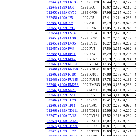
(322648) 1999 CR138
1999 CR138
16,44
2,599
0,122
1
(322649) 1999 EO8
1999 EO8
16,67
2,626
0,110
1
(322650) 1999 GV56
1999 GV56
17,98
2,217
0,138
(322651) 1999 JP5
1999 JP5
17,41
2,214
0,288
(322652) 1999 JO8
1999 JO8
16,79
2,652
0,574
2
(322653) 1999 JP96
1999 JP96
17,05
2,212
0,248
(322654) 1999 LS14
1999 LS14
16,92
2,670
0,258
(322655) 1999 LC30
1999 LC30
16,71
2,740
0,129
1
(322656) 1999 LV35
1999 LV35
16,27
2,677
0,239
1
(322657) 1999 PV5
1999 PV5
17,50
2,355
0,082
(322658) 1999 RF31
1999 RF31
16,29
2,301
0,206
2
(322659) 1999 RP67
1999 RP67
17,19
2,365
0,214
(322660) 1999 RT161
1999 RT161
17,35
2,286
0,199
(322661) 1999 RN170
1999 RN170
18,07
2,305
0,230
(322662) 1999 RJ181
1999 RJ181
17,88
2,279
0,134
(322663) 1999 RU185
1999 RU185
17,78
2,292
0,186
(322664) 1999 RM253
1999 RM253
16,99
3,065
0,233
(322665) 1999 SD21
1999 SD21
16,98
3,081
0,178
(322666) 1999 TS51
1999 TS51
16,54
3,010
0,075
(322667) 1999 TC79
1999 TC79
17,41
2,312
0,135
(322668) 1999 TP81
1999 TP81
17,37
2,295
0,096
(322669) 1999 TD111
1999 TD111
15,88
3,048
0,238
1
(322670) 1999 TV131
1999 TV131
17,52
2,318
0,232
(322671) 1999 TX131
1999 TX131
17,07
2,317
0,145
(322672) 1999 TE221
1999 TE221
16,81
2,308
0,155
(322673) 1999 TT229
1999 TT229
17,69
2,270
0,171