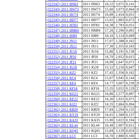
(322342) 2011 HN63
2011 HN63
16,52
3,071
0,141
(322343) 2011 HW73
2011 HW73
15,60
3,073
0,064
1
(322344) 2011 HU74
2011 HU74
16,89
2,454
0,051
(322345) 2011 HD77
2011 HD77
15,92
2,883
0,072
(322346) 2011 HT83
2011 HT83
16,38
2,783
0,051
(322347) 2011 HM84
2011 HM84
17,26
2,296
0,061
(322348) 2011 HJ89
2011 HJ89
16,16
3,124
0,069
(322349) 2011 JN11
2011 JN11
17,07
2,588
0,162
(322350) 2011 JX11
2011 JX11
17,30
2,355
0,163
(322351) 2011 JU16
2011 JU16
15,86
3,191
0,138
(322352) 2011 JP20
2011 JP20
16,70
2,952
0,015
(322353) 2011 JF21
2011 JF21
16,99
2,647
0,071
(322354) 2011 JG28
2011 JG28
15,52
3,216
0,047
(322355) 2011 KZ2
2011 KZ2
17,42
2,356
0,162
(322356) 2011 KC4
2011 KC4
15,07
3,945
0,144
(322357) 2011 KE4
2011 KE4
14,77
3,007
0,239
2
(322358) 2011 KF16
2011 KF16
15,35
3,052
0,129
2
(322359) 2011 KG21
2011 KG21
16,86
2,577
0,087
(322360) 2011 KE22
2011 KE22
16,30
2,931
0,071
(322361) 2011 KJ22
2011 KJ22
16,35
2,684
0,094
(322362) 2011 KB29
2011 KB29
17,84
2,294
0,155
(322363) 2011 KY29
2011 KY29
16,91
2,589
0,137
(322364) 2011 KA35
2011 KA35
15,90
3,022
0,194
(322365) 2011 KL44
2011 KL44
16,49
2,907
0,011
(322366) 2011 KQ45
2011 KQ45
15,84
3,129
0,054
1
(322367) 2011 LC3
2011 LC3
16,70
2,880
0,100