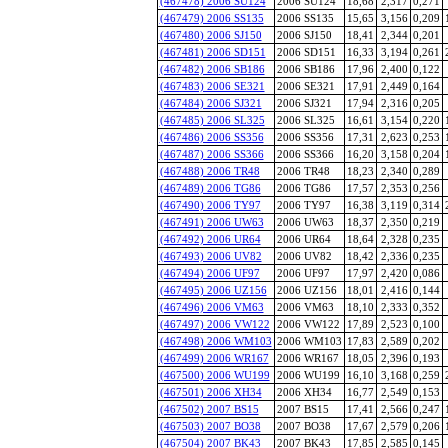
(467478) 2006 SU124
2006 SU124
18,68
2,317
0,271
(467479) 2006 SS135
2006 SS135
15,65
3,156
0,209
(467480) 2006 SJ150
2006 SJ150
18,41
2,344
0,201
(467481) 2006 SD151
2006 SD151
16,33
3,194
0,261
(467482) 2006 SB186
2006 SB186
17,96
2,400
0,122
(467483) 2006 SE321
2006 SE321
17,91
2,449
0,164
(467484) 2006 SJ321
2006 SJ321
17,94
2,316
0,205
(467485) 2006 SL325
2006 SL325
16,61
3,154
0,220
(467486) 2006 SS356
2006 SS356
17,31
2,623
0,253
(467487) 2006 SS366
2006 SS366
16,20
3,158
0,204
(467488) 2006 TR48
2006 TR48
18,23
2,340
0,289
(467489) 2006 TG86
2006 TG86
17,57
2,353
0,256
(467490) 2006 TY97
2006 TY97
16,38
3,119
0,314
(467491) 2006 UW63
2006 UW63
18,37
2,350
0,219
(467492) 2006 UR64
2006 UR64
18,64
2,328
0,235
(467493) 2006 UV82
2006 UV82
18,42
2,336
0,235
(467494) 2006 UF97
2006 UF97
17,97
2,420
0,086
(467495) 2006 UZ156
2006 UZ156
18,01
2,416
0,144
(467496) 2006 VM63
2006 VM63
18,10
2,333
0,352
(467497) 2006 VW122
2006 VW122
17,89
2,523
0,100
(467498) 2006 WM103
2006 WM103
17,83
2,589
0,202
(467499) 2006 WR167
2006 WR167
18,05
2,396
0,193
(467500) 2006 WU199
2006 WU199
16,10
3,168
0,259
(467501) 2006 XH34
2006 XH34
16,77
2,549
0,153
(467502) 2007 BS15
2007 BS15
17,41
2,566
0,247
(467503) 2007 BO38
2007 BO38
17,67
2,579
0,206
(467504) 2007 BK43
2007 BK43
17,85
2,585
0,145