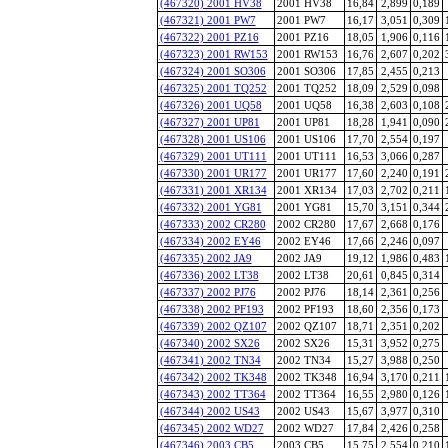
(467320) 2001 HV38
2001 HV38
16,84
2,899
0,189
(467321) 2001 PW7
2001 PW7
16,17
3,051
0,309
(467322) 2001 PZ16
2001 PZ16
18,05
1,906
0,116
(467323) 2001 RW153
2001 RW153
16,76
2,607
0,202
(467324) 2001 SO306
2001 SO306
17,85
2,455
0,213
(467325) 2001 TQ252
2001 TQ252
18,09
2,529
0,098
(467326) 2001 UQ58
2001 UQ58
16,38
2,603
0,108
(467327) 2001 UP81
2001 UP81
18,28
1,941
0,090
(467328) 2001 US106
2001 US106
17,70
2,554
0,197
(467329) 2001 UT111
2001 UT111
16,53
3,066
0,287
(467330) 2001 UR177
2001 UR177
17,60
2,240
0,191
(467331) 2001 XR134
2001 XR134
17,03
2,702
0,211
(467332) 2001 YG81
2001 YG81
15,70
3,151
0,344
(467333) 2002 CR280
2002 CR280
17,67
2,668
0,176
(467334) 2002 EY46
2002 EY46
17,66
2,246
0,097
(467335) 2002 JA9
2002 JA9
19,12
1,986
0,483
(467336) 2002 LT38
2002 LT38
20,61
0,845
0,314
(467337) 2002 PJ76
2002 PJ76
18,14
2,361
0,256
(467338) 2002 PF193
2002 PF193
18,60
2,356
0,173
(467339) 2002 QZ107
2002 QZ107
18,71
2,351
0,202
(467340) 2002 SX26
2002 SX26
15,31
3,952
0,275
(467341) 2002 TN34
2002 TN34
15,27
3,988
0,250
(467342) 2002 TK348
2002 TK348
16,94
3,170
0,211
(467343) 2002 TT364
2002 TT364
16,55
2,980
0,126
(467344) 2002 US43
2002 US43
15,67
3,977
0,310
(467345) 2002 WD27
2002 WD27
17,84
2,426
0,258
(467346) 2003 CB5
2003 CB5
15,75
2,554
0,210