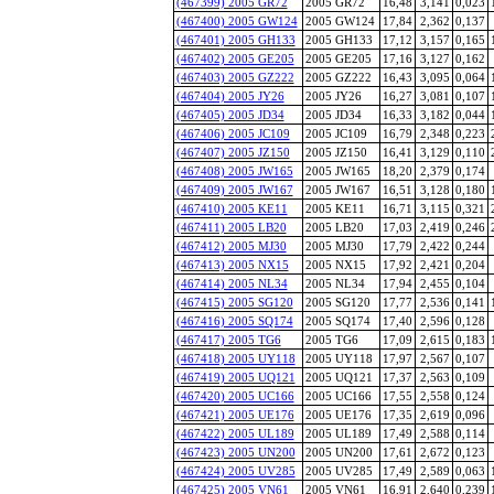
(467399) 2005 GR72
2005 GR72
16,48
3,141
0,023
(467400) 2005 GW124
2005 GW124
17,84
2,362
0,137
(467401) 2005 GH133
2005 GH133
17,12
3,157
0,165
(467402) 2005 GE205
2005 GE205
17,16
3,127
0,162
(467403) 2005 GZ222
2005 GZ222
16,43
3,095
0,064
(467404) 2005 JY26
2005 JY26
16,27
3,081
0,107
(467405) 2005 JD34
2005 JD34
16,33
3,182
0,044
(467406) 2005 JC109
2005 JC109
16,79
2,348
0,223
(467407) 2005 JZ150
2005 JZ150
16,41
3,129
0,110
(467408) 2005 JW165
2005 JW165
18,20
2,379
0,174
(467409) 2005 JW167
2005 JW167
16,51
3,128
0,180
(467410) 2005 KE11
2005 KE11
16,71
3,115
0,321
(467411) 2005 LB20
2005 LB20
17,03
2,419
0,246
(467412) 2005 MJ30
2005 MJ30
17,79
2,422
0,244
(467413) 2005 NX15
2005 NX15
17,92
2,421
0,204
(467414) 2005 NL34
2005 NL34
17,94
2,455
0,104
(467415) 2005 SG120
2005 SG120
17,77
2,536
0,141
(467416) 2005 SQ174
2005 SQ174
17,40
2,596
0,128
(467417) 2005 TG6
2005 TG6
17,09
2,615
0,183
(467418) 2005 UY118
2005 UY118
17,97
2,567
0,107
(467419) 2005 UQ121
2005 UQ121
17,37
2,563
0,109
(467420) 2005 UC166
2005 UC166
17,55
2,558
0,124
(467421) 2005 UE176
2005 UE176
17,35
2,619
0,096
(467422) 2005 UL189
2005 UL189
17,49
2,588
0,114
(467423) 2005 UN200
2005 UN200
17,61
2,672
0,123
(467424) 2005 UV285
2005 UV285
17,49
2,589
0,063
(467425) 2005 VN61
2005 VN61
16,91
2,640
0,239