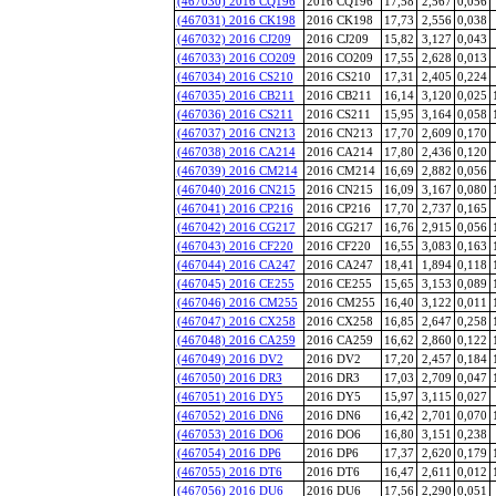
(467030) 2016 CQ196
2016 CQ196
17,58
2,567
0,056
(467031) 2016 CK198
2016 CK198
17,73
2,556
0,038
(467032) 2016 CJ209
2016 CJ209
15,82
3,127
0,043
(467033) 2016 CO209
2016 CO209
17,55
2,628
0,013
(467034) 2016 CS210
2016 CS210
17,31
2,405
0,224
(467035) 2016 CB211
2016 CB211
16,14
3,120
0,025
(467036) 2016 CS211
2016 CS211
15,95
3,164
0,058
(467037) 2016 CN213
2016 CN213
17,70
2,609
0,170
(467038) 2016 CA214
2016 CA214
17,80
2,436
0,120
(467039) 2016 CM214
2016 CM214
16,69
2,882
0,056
(467040) 2016 CN215
2016 CN215
16,09
3,167
0,080
(467041) 2016 CP216
2016 CP216
17,70
2,737
0,165
(467042) 2016 CG217
2016 CG217
16,76
2,915
0,056
(467043) 2016 CF220
2016 CF220
16,55
3,083
0,163
(467044) 2016 CA247
2016 CA247
18,41
1,894
0,118
(467045) 2016 CE255
2016 CE255
15,65
3,153
0,089
(467046) 2016 CM255
2016 CM255
16,40
3,122
0,011
(467047) 2016 CX258
2016 CX258
16,85
2,647
0,258
(467048) 2016 CA259
2016 CA259
16,62
2,860
0,122
(467049) 2016 DV2
2016 DV2
17,20
2,457
0,184
(467050) 2016 DR3
2016 DR3
17,03
2,709
0,047
(467051) 2016 DY5
2016 DY5
15,97
3,115
0,027
(467052) 2016 DN6
2016 DN6
16,42
2,701
0,070
(467053) 2016 DO6
2016 DO6
16,80
3,151
0,238
(467054) 2016 DP6
2016 DP6
17,37
2,620
0,179
(467055) 2016 DT6
2016 DT6
16,47
2,611
0,012
(467056) 2016 DU6
2016 DU6
17,56
2,290
0,051