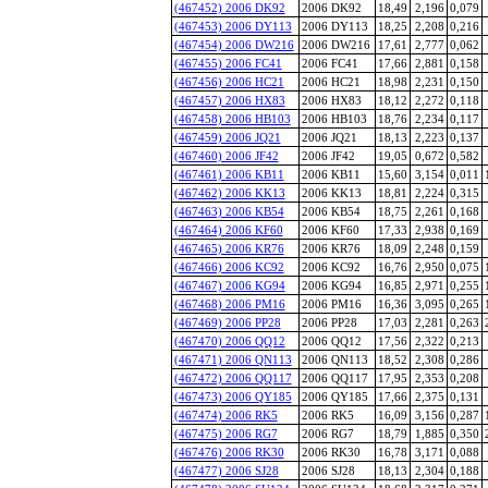
(467452) 2006 DK92
2006 DK92
18,49
2,196
0,079
(467453) 2006 DY113
2006 DY113
18,25
2,208
0,216
(467454) 2006 DW216
2006 DW216
17,61
2,777
0,062
(467455) 2006 FC41
2006 FC41
17,66
2,881
0,158
(467456) 2006 HC21
2006 HC21
18,98
2,231
0,150
(467457) 2006 HX83
2006 HX83
18,12
2,272
0,118
(467458) 2006 HB103
2006 HB103
18,76
2,234
0,117
(467459) 2006 JQ21
2006 JQ21
18,13
2,223
0,137
(467460) 2006 JF42
2006 JF42
19,05
0,672
0,582
(467461) 2006 KB11
2006 KB11
15,60
3,154
0,011
(467462) 2006 KK13
2006 KK13
18,81
2,224
0,315
(467463) 2006 KB54
2006 KB54
18,75
2,261
0,168
(467464) 2006 KF60
2006 KF60
17,33
2,938
0,169
(467465) 2006 KR76
2006 KR76
18,09
2,248
0,159
(467466) 2006 KC92
2006 KC92
16,76
2,950
0,075
(467467) 2006 KG94
2006 KG94
16,85
2,971
0,255
(467468) 2006 PM16
2006 PM16
16,36
3,095
0,265
(467469) 2006 PP28
2006 PP28
17,03
2,281
0,263
(467470) 2006 QQ12
2006 QQ12
17,56
2,322
0,213
(467471) 2006 QN113
2006 QN113
18,52
2,308
0,286
(467472) 2006 QQ117
2006 QQ117
17,95
2,353
0,208
(467473) 2006 QY185
2006 QY185
17,66
2,375
0,131
(467474) 2006 RK5
2006 RK5
16,09
3,156
0,287
(467475) 2006 RG7
2006 RG7
18,79
1,885
0,350
(467476) 2006 RK30
2006 RK30
16,78
3,171
0,088
(467477) 2006 SJ28
2006 SJ28
18,13
2,304
0,188