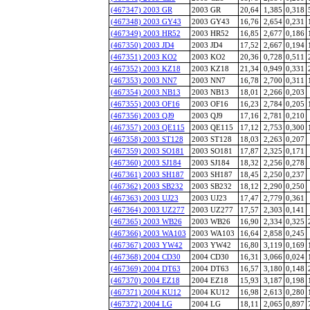
(467347) 2003 GR
2003 GR
20,64
1,385
0,318
(467348) 2003 GY43
2003 GY43
16,76
2,654
0,231
(467349) 2003 HR52
2003 HR52
16,85
2,677
0,186
(467350) 2003 JD4
2003 JD4
17,52
2,667
0,194
(467351) 2003 KO2
2003 KO2
20,36
0,728
0,511
(467352) 2003 KZ18
2003 KZ18
21,34
0,949
0,331
(467353) 2003 NN7
2003 NN7
16,78
2,700
0,311
(467354) 2003 NB13
2003 NB13
18,01
2,266
0,203
(467355) 2003 OF16
2003 OF16
16,23
2,784
0,205
(467356) 2003 QJ9
2003 QJ9
17,16
2,781
0,210
(467357) 2003 QE115
2003 QE115
17,12
2,753
0,300
(467358) 2003 ST128
2003 ST128
18,03
2,263
0,207
(467359) 2003 SO181
2003 SO181
17,87
2,325
0,171
(467360) 2003 SJ184
2003 SJ184
18,32
2,256
0,278
(467361) 2003 SH187
2003 SH187
18,45
2,250
0,237
(467362) 2003 SB232
2003 SB232
18,12
2,290
0,250
(467363) 2003 UJ23
2003 UJ23
17,47
2,779
0,361
(467364) 2003 UZ277
2003 UZ277
17,57
2,303
0,141
(467365) 2003 WB26
2003 WB26
16,90
2,334
0,325
(467366) 2003 WA103
2003 WA103
16,64
2,858
0,245
(467367) 2003 YW42
2003 YW42
16,80
3,119
0,169
(467368) 2004 CD30
2004 CD30
16,31
3,066
0,024
(467369) 2004 DT63
2004 DT63
16,57
3,180
0,148
(467370) 2004 EZ18
2004 EZ18
15,93
3,187
0,198
(467371) 2004 KU12
2004 KU12
16,98
2,613
0,280
(467372) 2004 LG
2004 LG
18,11
2,065
0,897