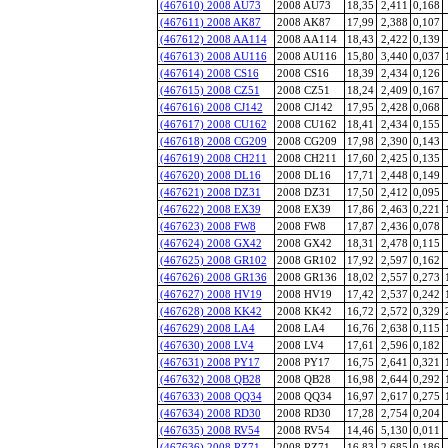
(467610) 2008 AU73
2008 AU73
18,35
2,411
0,168
(467611) 2008 AK87
2008 AK87
17,99
2,388
0,107
(467612) 2008 AA114
2008 AA114
18,43
2,422
0,139
(467613) 2008 AU116
2008 AU116
15,80
3,440
0,037
(467614) 2008 CS16
2008 CS16
18,39
2,434
0,126
(467615) 2008 CZ51
2008 CZ51
18,24
2,409
0,167
(467616) 2008 CJ142
2008 CJ142
17,95
2,428
0,068
(467617) 2008 CU162
2008 CU162
18,41
2,434
0,155
(467618) 2008 CG209
2008 CG209
17,98
2,390
0,143
(467619) 2008 CH211
2008 CH211
17,60
2,425
0,135
(467620) 2008 DL16
2008 DL16
17,71
2,448
0,149
(467621) 2008 DZ31
2008 DZ31
17,50
2,412
0,095
(467622) 2008 EX39
2008 EX39
17,86
2,463
0,221
(467623) 2008 FW8
2008 FW8
17,87
2,436
0,078
(467624) 2008 GX42
2008 GX42
18,31
2,478
0,115
(467625) 2008 GR102
2008 GR102
17,92
2,597
0,162
(467626) 2008 GR136
2008 GR136
18,02
2,557
0,273
(467627) 2008 HV19
2008 HV19
17,42
2,537
0,242
(467628) 2008 KK42
2008 KK42
16,72
2,572
0,329
(467629) 2008 LA4
2008 LA4
16,76
2,638
0,115
(467630) 2008 LV4
2008 LV4
17,61
2,596
0,182
(467631) 2008 PY17
2008 PY17
16,75
2,641
0,321
(467632) 2008 QB28
2008 QB28
16,98
2,644
0,292
(467633) 2008 QQ34
2008 QQ34
16,97
2,617
0,275
(467634) 2008 RD30
2008 RD30
17,28
2,754
0,204
(467635) 2008 RV54
2008 RV54
14,46
5,130
0,011
(467636) 2008 RZ71
2008 RZ71
16,83
2,685
0,186