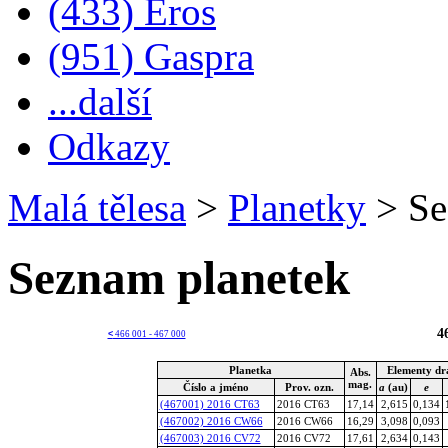
(433) Eros
(951) Gaspra
...další
Odkazy
Malá tělesa
>
Planetky
>
Se
Seznam planetek
4
<
466 001 - 467 000
Planetka
Elementy dr
Abs.
mag.
Číslo a jméno
Prov. ozn.
a
(au)
e
(467001) 2016 CT63
2016 CT63
17,14
2,615
0,134
(467002) 2016 CW66
2016 CW66
16,29
3,098
0,093
(467003) 2016 CV72
2016 CV72
17,61
2,634
0,143