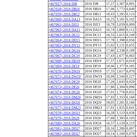
(467057) 2016 DJ8
2016 DJ8
17,27
2,367
0,091
(467058) 2016 DB10
2016 DB10
17,06
2,773
0,049
(467059) 2016 DR12
2016 DR12
18,43
2,285
0,123
(467060) 2016 DA13
2016 DA13
16,25
3,181
0,102
(467061) 2016 DJ13
2016 DJ13
16,79
3,059
0,009
(467062) 2016 DA15
2016 DA15
16,74
2,869
0,112
(467063) 2016 DC15
2016 DC15
16,55
2,615
0,249
(467064) 2016 DD15
2016 DD15
17,78
2,398
0,056
(467065) 2016 DY15
2016 DY15
15,92
3,121
0,055
(467066) 2016 DG16
2016 DG16
17,80
2,338
0,199
(467067) 2016 DC19
2016 DC19
17,43
2,677
0,063
(467068) 2016 DD19
2016 DD19
17,57
2,671
0,019
(467069) 2016 DF19
2016 DF19
18,06
2,377
0,185
(467070) 2016 DN19
2016 DN19
17,35
2,617
0,070
(467071) 2016 DW19
2016 DW19
18,09
2,544
0,127
(467072) 2016 DE20
2016 DE20
17,26
2,643
0,020
(467073) 2016 DF20
2016 DF20
17,86
2,394
0,096
(467074) 2016 DG20
2016 DG20
17,01
2,776
0,052
(467075) 2016 DM20
2016 DM20
17,93
2,353
0,169
(467076) 2016 DQ20
2016 DQ20
18,05
2,261
0,186
(467077) 2016 DM23
2016 DM23
17,91
1,925
0,041
(467078) 2016 DQ23
2016 DQ23
16,28
3,123
0,028
(467079) 2016 DS26
2016 DS26
17,68
2,383
0,103
(467080) 2016 DX26
2016 DX26
16,57
3,129
0,123
(467081) 2016 DD27
2016 DD27
18,16
2,280
0,097
(467082) 2016 DO27
2016 DO27
18,14
2,190
0,079