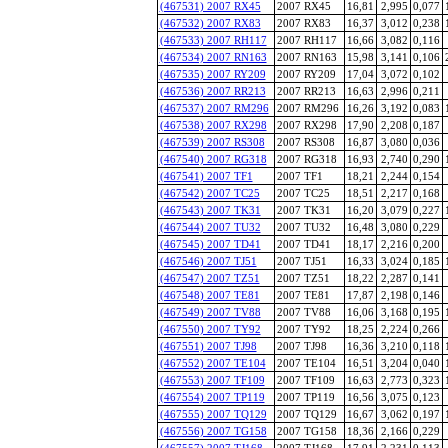
(467531) 2007 RX45
2007 RX45
16,81
2,995
0,077
(467532) 2007 RX83
2007 RX83
16,37
3,012
0,238
(467533) 2007 RH117
2007 RH117
16,66
3,082
0,116
(467534) 2007 RN163
2007 RN163
15,98
3,141
0,106
(467535) 2007 RY209
2007 RY209
17,04
3,072
0,102
(467536) 2007 RR213
2007 RR213
16,63
2,996
0,211
(467537) 2007 RM296
2007 RM296
16,26
3,192
0,083
(467538) 2007 RX298
2007 RX298
17,90
2,208
0,187
(467539) 2007 RS308
2007 RS308
16,87
3,080
0,036
(467540) 2007 RG318
2007 RG318
16,93
2,740
0,290
(467541) 2007 TF1
2007 TF1
18,21
2,244
0,154
(467542) 2007 TC25
2007 TC25
18,51
2,217
0,168
(467543) 2007 TK31
2007 TK31
16,20
3,079
0,227
(467544) 2007 TU32
2007 TU32
16,48
3,080
0,229
(467545) 2007 TD41
2007 TD41
18,17
2,216
0,200
(467546) 2007 TJ51
2007 TJ51
16,33
3,024
0,185
(467547) 2007 TZ51
2007 TZ51
18,22
2,287
0,141
(467548) 2007 TE81
2007 TE81
17,87
2,198
0,146
(467549) 2007 TV88
2007 TV88
16,06
3,168
0,195
(467550) 2007 TY92
2007 TY92
18,25
2,224
0,266
(467551) 2007 TJ98
2007 TJ98
16,36
3,210
0,118
(467552) 2007 TE104
2007 TE104
16,51
3,204
0,040
(467553) 2007 TF109
2007 TF109
16,63
2,773
0,323
(467554) 2007 TP119
2007 TP119
16,56
3,075
0,123
(467555) 2007 TQ129
2007 TQ129
16,67
3,062
0,197
(467556) 2007 TG158
2007 TG158
18,36
2,166
0,229
(467557) 2007 TJ168
2007 TJ168
17,91
2,231
0,113