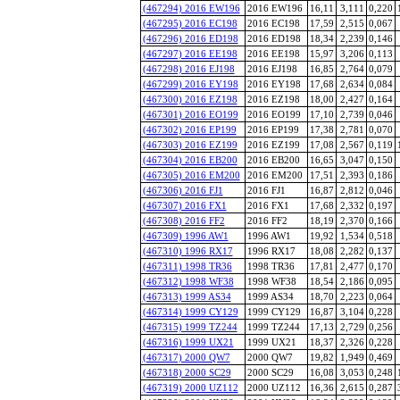
(467294) 2016 EW196
2016 EW196
16,11
3,111
0,220
(467295) 2016 EC198
2016 EC198
17,59
2,515
0,067
(467296) 2016 ED198
2016 ED198
18,34
2,239
0,146
(467297) 2016 EE198
2016 EE198
15,97
3,206
0,113
(467298) 2016 EJ198
2016 EJ198
16,85
2,764
0,079
(467299) 2016 EY198
2016 EY198
17,68
2,634
0,084
(467300) 2016 EZ198
2016 EZ198
18,00
2,427
0,164
(467301) 2016 EO199
2016 EO199
17,10
2,739
0,046
(467302) 2016 EP199
2016 EP199
17,38
2,781
0,070
(467303) 2016 EZ199
2016 EZ199
17,08
2,567
0,119
(467304) 2016 EB200
2016 EB200
16,65
3,047
0,150
(467305) 2016 EM200
2016 EM200
17,51
2,393
0,186
(467306) 2016 FJ1
2016 FJ1
16,87
2,812
0,046
(467307) 2016 FX1
2016 FX1
17,68
2,332
0,197
(467308) 2016 FF2
2016 FF2
18,19
2,370
0,166
(467309) 1996 AW1
1996 AW1
19,92
1,534
0,518
(467310) 1996 RX17
1996 RX17
18,08
2,282
0,137
(467311) 1998 TR36
1998 TR36
17,81
2,477
0,170
(467312) 1998 WF38
1998 WF38
18,54
2,186
0,095
(467313) 1999 AS34
1999 AS34
18,70
2,223
0,064
(467314) 1999 CY129
1999 CY129
16,87
3,104
0,228
(467315) 1999 TZ244
1999 TZ244
17,13
2,729
0,256
(467316) 1999 UX21
1999 UX21
18,37
2,326
0,228
(467317) 2000 QW7
2000 QW7
19,82
1,949
0,469
(467318) 2000 SC29
2000 SC29
16,08
3,053
0,248
(467319) 2000 UZ112
2000 UZ112
16,36
2,615
0,287