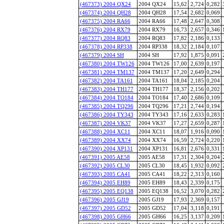
(467373) 2004 QX24
2004 QX24
15,62
2,724
0,282
(467374) 2004 QH28
2004 QH28
17,54
2,682
0,069
(467375) 2004 RA66
2004 RA66
17,48
2,647
0,308
(467376) 2004 RX79
2004 RX79
16,73
2,657
0,346
(467377) 2004 RQ83
2004 RQ83
17,82
2,186
0,133
(467378) 2004 RP338
2004 RP338
18,32
2,184
0,107
(467379) 2004 SH
2004 SH
17,92
1,875
0,091
(467380) 2004 TW126
2004 TW126
17,00
2,639
0,197
(467381) 2004 TM137
2004 TM137
17,20
2,649
0,294
(467382) 2004 TA161
2004 TA161
18,04
2,185
0,204
(467383) 2004 TH177
2004 TH177
18,37
2,156
0,202
(467384) 2004 TO184
2004 TO184
17,40
2,686
0,109
(467385) 2004 TQ296
2004 TQ296
17,21
2,744
0,194
(467386) 2004 TY343
2004 TY343
17,16
2,633
0,283
(467387) 2004 VK37
2004 VK37
17,27
2,659
0,287
(467388) 2004 XC11
2004 XC11
18,07
1,916
0,090
(467389) 2004 XX74
2004 XX74
16,59
2,724
0,220
(467390) 2004 XP131
2004 XP131
16,81
2,676
0,331
(467391) 2005 AE58
2005 AE58
17,31
2,304
0,204
(467392) 2005 CL30
2005 CL30
18,45
1,932
0,092
(467393) 2005 CA41
2005 CA41
18,22
2,313
0,160
(467394) 2005 EH89
2005 EH89
18,43
2,339
0,175
(467395) 2005 EQ138
2005 EQ138
16,52
3,070
0,282
(467396) 2005 GJ19
2005 GJ19
17,93
2,369
0,157
(467397) 2005 GD52
2005 GD52
17,04
3,118
0,191
(467398) 2005 GH66
2005 GH66
16,25
3,137
0,209