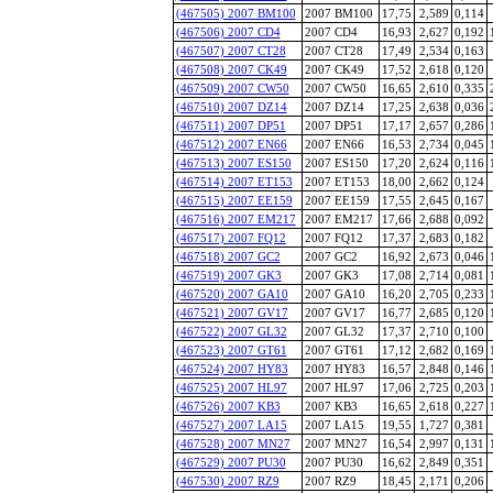
(467505) 2007 BM100
2007 BM100
17,75
2,589
0,114
(467506) 2007 CD4
2007 CD4
16,93
2,627
0,192
(467507) 2007 CT28
2007 CT28
17,49
2,534
0,163
(467508) 2007 CK49
2007 CK49
17,52
2,618
0,120
(467509) 2007 CW50
2007 CW50
16,65
2,610
0,335
(467510) 2007 DZ14
2007 DZ14
17,25
2,638
0,036
(467511) 2007 DP51
2007 DP51
17,17
2,657
0,286
(467512) 2007 EN66
2007 EN66
16,53
2,734
0,045
(467513) 2007 ES150
2007 ES150
17,20
2,624
0,116
(467514) 2007 ET153
2007 ET153
18,00
2,662
0,124
(467515) 2007 EE159
2007 EE159
17,55
2,645
0,167
(467516) 2007 EM217
2007 EM217
17,66
2,688
0,092
(467517) 2007 FQ12
2007 FQ12
17,37
2,683
0,182
(467518) 2007 GC2
2007 GC2
16,92
2,673
0,046
(467519) 2007 GK3
2007 GK3
17,08
2,714
0,081
(467520) 2007 GA10
2007 GA10
16,20
2,705
0,233
(467521) 2007 GV17
2007 GV17
16,77
2,685
0,120
(467522) 2007 GL32
2007 GL32
17,37
2,710
0,100
(467523) 2007 GT61
2007 GT61
17,12
2,682
0,169
(467524) 2007 HY83
2007 HY83
16,57
2,848
0,146
(467525) 2007 HL97
2007 HL97
17,06
2,725
0,203
(467526) 2007 KB3
2007 KB3
16,65
2,618
0,227
(467527) 2007 LA15
2007 LA15
19,55
1,727
0,381
(467528) 2007 MN27
2007 MN27
16,54
2,997
0,131
(467529) 2007 PU30
2007 PU30
16,62
2,849
0,351
(467530) 2007 RZ9
2007 RZ9
18,45
2,171
0,206