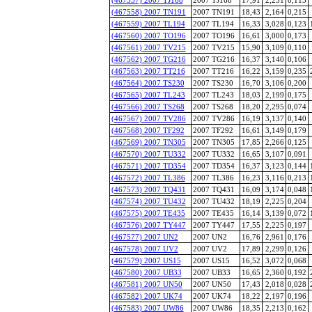
(467558) 2007 TN191
2007 TN191
18,43
2,164
0,215
(467559) 2007 TL194
2007 TL194
16,33
3,028
0,123
(467560) 2007 TO196
2007 TO196
16,61
3,000
0,173
(467561) 2007 TV215
2007 TV215
15,90
3,109
0,110
(467562) 2007 TG216
2007 TG216
16,37
3,140
0,106
(467563) 2007 TT216
2007 TT216
16,22
3,159
0,235
(467564) 2007 TS230
2007 TS230
16,70
3,106
0,200
(467565) 2007 TL243
2007 TL243
18,03
2,199
0,175
(467566) 2007 TS268
2007 TS268
18,20
2,295
0,074
(467567) 2007 TV286
2007 TV286
16,19
3,137
0,140
(467568) 2007 TF292
2007 TF292
16,61
3,149
0,179
(467569) 2007 TN305
2007 TN305
17,85
2,266
0,125
(467570) 2007 TU332
2007 TU332
16,65
3,107
0,091
(467571) 2007 TD354
2007 TD354
16,37
3,123
0,144
(467572) 2007 TL386
2007 TL386
16,23
3,116
0,213
(467573) 2007 TQ431
2007 TQ431
16,09
3,174
0,048
(467574) 2007 TU432
2007 TU432
18,19
2,225
0,204
(467575) 2007 TE435
2007 TE435
16,14
3,139
0,072
(467576) 2007 TY447
2007 TY447
17,55
2,225
0,197
(467577) 2007 UN2
2007 UN2
16,76
2,961
0,176
(467578) 2007 UV2
2007 UV2
17,89
2,299
0,126
(467579) 2007 US15
2007 US15
16,52
3,072
0,068
(467580) 2007 UB33
2007 UB33
16,65
2,360
0,192
(467581) 2007 UN50
2007 UN50
17,43
2,018
0,028
(467582) 2007 UK74
2007 UK74
18,22
2,197
0,196
(467583) 2007 UW86
2007 UW86
18,35
2,213
0,162