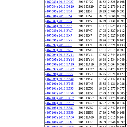
(467083) 2016 DP27
2016 DP27
18,32
2,328
0,108
(467084) 2016 DZ29
2016 DZ29
17,92
2,270
0,117
(467085) 2016 EB4
2016 EB4
16,99
2,706
0,091
(467086) 2016 EZ4
2016 EZ4
16,52
3,068
0,079
(467087) 2016 EB5
2016 EB5
16,29
3,130
0,091
(467088) 2016 EH6
2016 EH6
17,77
1,929
0,114
(467089) 2016 EW7
2016 EW7
17,95
2,327
0,112
(467090) 2016 EX7
2016 EX7
17,88
2,327
0,155
(467091) 2016 EY7
2016 EY7
18,26
2,333
0,107
(467092) 2016 EU9
2016 EU9
18,23
2,321
0,133
(467093) 2016 ES10
2016 ES10
17,61
2,619
0,207
(467094) 2016 EV11
2016 EV11
17,35
2,744
0,129
(467095) 2016 EY14
2016 EY14
16,68
2,534
0,049
(467096) 2016 EA19
2016 EA19
16,58
2,604
0,099
(467097) 2016 ED22
2016 ED22
16,95
2,473
0,122
(467098) 2016 EF22
2016 EF22
16,75
2,621
0,127
(467099) 2016 EB30
2016 EB30
17,23
2,442
0,116
(467100) 2016 ET45
2016 ET45
15,85
3,131
0,086
(467101) 2016 EZ53
2016 EZ53
16,33
2,577
0,077
(467102) 2016 EB56
2016 EB56
17,79
1,932
0,085
(467103) 2016 EK57
2016 EK57
16,23
3,175
0,205
(467104) 2016 EN57
2016 EN57
16,92
2,692
0,216
(467105) 2016 EZ57
2016 EZ57
17,95
2,747
0,149
(467106) 2016 EB59
2016 EB59
17,39
2,765
0,168
(467107) 2016 EA60
2016 EA60
18,22
2,615
0,204
(467108) 2016 EF60
2016 EF60
16,69
2,946
0,092
(467109) 2016 ET60
2016 ET60
18,14
2,368
0,138