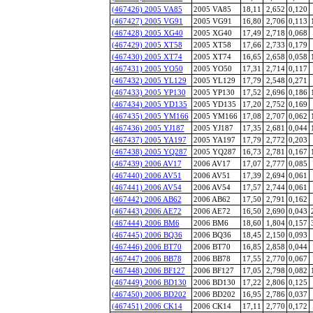
(467426) 2005 VA85
2005 VA85
18,11
2,652
0,120
(467427) 2005 VG91
2005 VG91
16,80
2,706
0,113
(467428) 2005 XG40
2005 XG40
17,49
2,718
0,068
(467429) 2005 XT58
2005 XT58
17,66
2,733
0,179
(467430) 2005 XT74
2005 XT74
16,65
2,658
0,058
(467431) 2005 YO50
2005 YO50
17,31
2,714
0,117
(467432) 2005 YL129
2005 YL129
17,79
2,548
0,271
(467433) 2005 YP130
2005 YP130
17,52
2,696
0,186
(467434) 2005 YD135
2005 YD135
17,20
2,752
0,169
(467435) 2005 YM166
2005 YM166
17,08
2,707
0,062
(467436) 2005 YJ187
2005 YJ187
17,35
2,681
0,044
(467437) 2005 YA197
2005 YA197
17,79
2,772
0,203
(467438) 2005 YQ287
2005 YQ287
16,73
2,781
0,167
(467439) 2006 AV17
2006 AV17
17,07
2,777
0,085
(467440) 2006 AV51
2006 AV51
17,39
2,694
0,061
(467441) 2006 AV54
2006 AV54
17,57
2,744
0,061
(467442) 2006 AB62
2006 AB62
17,50
2,791
0,162
(467443) 2006 AE72
2006 AE72
16,50
2,690
0,043
(467444) 2006 BM6
2006 BM6
18,60
1,804
0,157
(467445) 2006 BQ36
2006 BQ36
18,45
2,150
0,093
(467446) 2006 BT70
2006 BT70
16,85
2,858
0,044
(467447) 2006 BB78
2006 BB78
17,55
2,770
0,067
(467448) 2006 BF127
2006 BF127
17,05
2,798
0,082
(467449) 2006 BD130
2006 BD130
17,22
2,806
0,125
(467450) 2006 BD202
2006 BD202
16,95
2,786
0,037
(467451) 2006 CK14
2006 CK14
17,11
2,770
0,172