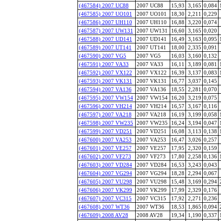
(467584) 2007 UC88
2007 UC88
15,93
3,165
0,084
(467585) 2007 UO101
2007 UO101
18,30
2,211
0,229
(467586) 2007 UH110
2007 UH110
16,88
3,220
0,074
(467587) 2007 UW131
2007 UW131
16,60
3,165
0,020
(467588) 2007 UD141
2007 UD141
16,49
3,163
0,095
(467589) 2007 UT141
2007 UT141
18,00
2,335
0,091
(467590) 2007 VG5
2007 VG5
16,03
3,160
0,132
(467591) 2007 VA33
2007 VA33
16,11
3,189
0,081
(467592) 2007 VX122
2007 VX122
16,39
3,137
0,083
(467593) 2007 VK131
2007 VK131
16,77
3,037
0,145
(467594) 2007 VA136
2007 VA136
18,55
2,281
0,070
(467595) 2007 VW154
2007 VW154
16,20
3,219
0,075
(467596) 2007 VH214
2007 VH214
16,57
3,167
0,116
(467597) 2007 VA218
2007 VA218
16,19
3,199
0,058
(467598) 2007 VW235
2007 VW235
16,24
3,194
0,047
(467599) 2007 VD251
2007 VD251
16,08
3,113
0,138
(467600) 2007 VA253
2007 VA253
16,47
3,026
0,257
(467601) 2007 VE257
2007 VE257
17,95
2,320
0,159
(467602) 2007 VF273
2007 VF273
17,80
2,258
0,136
(467603) 2007 VD284
2007 VD284
16,53
3,243
0,043
(467604) 2007 VG294
2007 VG294
18,28
2,294
0,067
(467605) 2007 VU298
2007 VU298
15,48
3,169
0,294
(467606) 2007 VK299
2007 VK299
17,99
2,329
0,176
(467607) 2007 VC315
2007 VC315
17,92
2,271
0,236
(467608) 2007 WT36
2007 WT36
18,53
1,865
0,094
(467609) 2008 AV28
2008 AV28
19,34
1,190
0,337