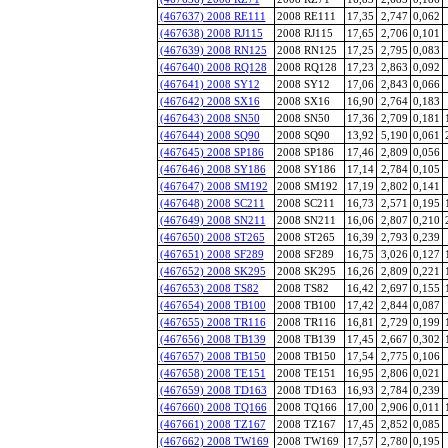
(467637) 2008 RE111
2008 RE111
17,35
2,747
0,062
(467638) 2008 RJ115
2008 RJ115
17,65
2,706
0,101
(467639) 2008 RN125
2008 RN125
17,25
2,795
0,083
(467640) 2008 RQ128
2008 RQ128
17,23
2,863
0,092
(467641) 2008 SY12
2008 SY12
17,06
2,843
0,066
(467642) 2008 SX16
2008 SX16
16,90
2,764
0,183
(467643) 2008 SN50
2008 SN50
17,36
2,709
0,181
(467644) 2008 SQ90
2008 SQ90
13,92
5,190
0,061
(467645) 2008 SP186
2008 SP186
17,46
2,809
0,056
(467646) 2008 SY186
2008 SY186
17,14
2,784
0,105
(467647) 2008 SM192
2008 SM192
17,19
2,802
0,141
(467648) 2008 SC211
2008 SC211
16,73
2,571
0,195
(467649) 2008 SN211
2008 SN211
16,06
2,807
0,210
(467650) 2008 ST265
2008 ST265
16,39
2,793
0,239
(467651) 2008 SF289
2008 SF289
16,75
3,026
0,127
(467652) 2008 SK295
2008 SK295
16,26
2,809
0,221
(467653) 2008 TS82
2008 TS82
16,42
2,697
0,155
(467654) 2008 TB100
2008 TB100
17,42
2,844
0,087
(467655) 2008 TR116
2008 TR116
16,81
2,729
0,199
(467656) 2008 TB139
2008 TB139
17,45
2,667
0,302
(467657) 2008 TB150
2008 TB150
17,54
2,775
0,106
(467658) 2008 TE151
2008 TE151
16,95
2,806
0,021
(467659) 2008 TD163
2008 TD163
16,93
2,784
0,239
(467660) 2008 TQ166
2008 TQ166
17,00
2,906
0,011
(467661) 2008 TZ167
2008 TZ167
17,45
2,852
0,085
(467662) 2008 TW169
2008 TW169
17,57
2,780
0,195