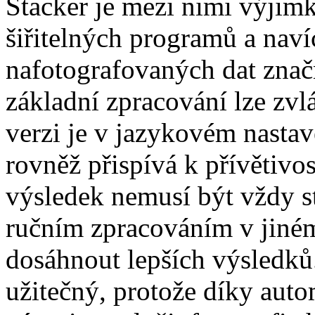
Stacker je mezi nimi výjim
šiřitelných programů a naví
nafotografovaných dat znač
základní zpracování lze zv
verzi je v jazykovém nastav
rovněž přispívá k přívětivo
výsledek nemusí být vždy s
ručním zpracováním v jiné
dosáhnout lepších výsledků.
užitečný, protože díky aut