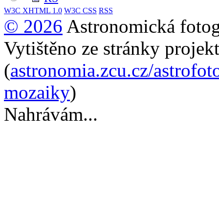
W3C
XHTML 1.0
W3C
CSS
RSS
© 2026
Astronomická fotogr
Vytištěno ze stránky projek
(
astronomia.zcu.cz/astrofot
mozaiky
)
Nahrávám...