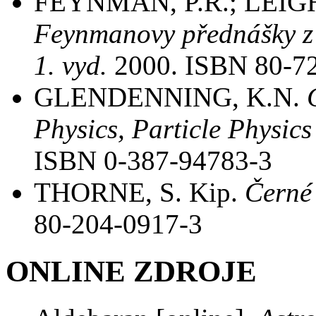
FEYNMAN, P.R.; LEIG
Feynmanovy přednášky z fy
1. vyd.
2000. ISBN 80-7
GLENDENNING, K.N.
Physics, Particle Physics
ISBN 0-387-94783-3
THORNE, S. Kip.
Černé 
80-204-0917-3
ONLINE ZDROJE