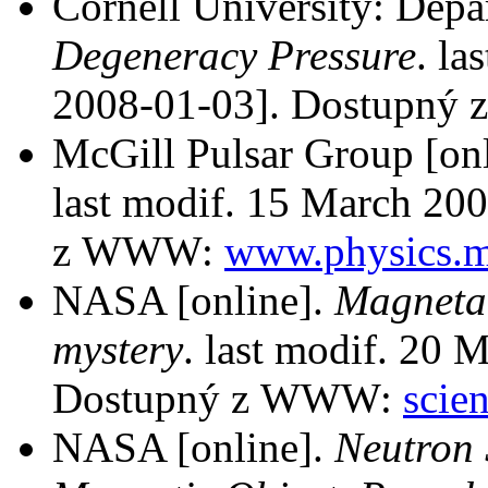
Cornell University: Depa
Degeneracy Pressure
. la
2008-01-03]. Dostupn
McGill Pulsar Group [on
last modif. 15 March 200
z WWW:
www.physics.mc
NASA [online].
Magnetar
mystery
. last modif. 20 
Dostupný z WWW:
scie
NASA [online].
Neutron 