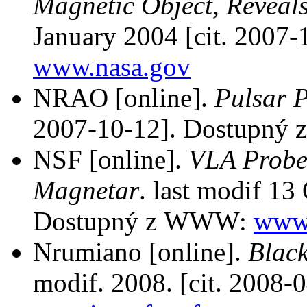
Magnetic Object, Reveal
January 2004 [cit. 200
www.nasa.gov
NRAO [online].
Pulsar P
2007-10-12]. Dostupn
NSF [online].
VLA Probes
Magnetar
. last modif 13
Dostupný z WWW:
www.
Nrumiano [online].
Blac
modif. 2008. [cit. 2008