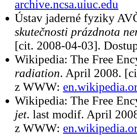
archive.ncsa.uiuc.edu
Ústav jaderné fyziky AV
skutečnosti prázdnota ne
[cit. 2008-04-03]. Dos
Wikipedia: The Free Enc
radiation
. April 2008. [
z WWW:
en.wikipedia.o
Wikipedia: The Free Enc
jet
. last modif. April 20
z WWW:
en.wikipedia.o