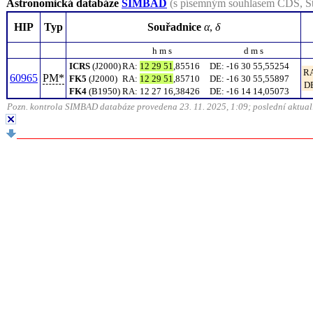
Astronomická databáze
SIMBAD
(s písemným souhlasem CDS, St
HIP
Typ
Souřadnice
α
,
δ
h m s
d m s
ICRS
(J2000)
RA
:
12 29 51
,85516
DE
:
-16 30 55,55254
R
60965
PM*
FK5
(J2000)
RA
:
12 29 51
,85710
DE
:
-16 30 55,55897
D
FK4
(B1950)
RA
:
12 27 16,38426
DE
:
-16 14 14,05073
Pozn. kontrola SIMBAD databáze provedena 23. 11. 2025, 1:09; poslední aktuali