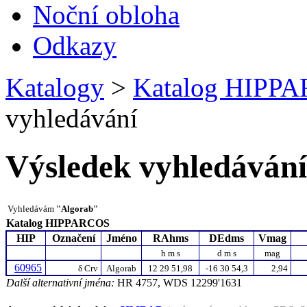
Noční obloha
Odkazy
Katalogy
>
Katalog HIPP
vyhledávání
Výsledek vyhledávání
Vyhledávám
"Algorab"
Katalog HIPPARCOS
HIP
Označení
Jméno
RAhms
DEdms
Vmag
h m s
d m s
mag
60965
δ
Crv
Algorab
12 29 51,98
-16 30 54,3
2,94
Další alternativní jména:
HR 4757, WDS 12299'1631