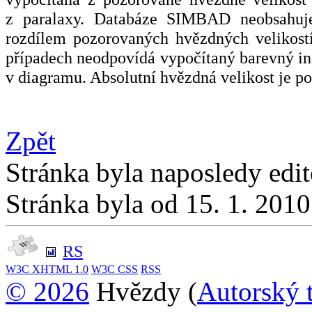
z paralaxy. Databáze SIMBAD neobsahuje
rozdílem pozorovaných hvězdných velikost
případech neodpovídá vypočítaný barevný inde
v diagramu. Absolutní hvězdná velikost je p
Zpět
Stránka byla naposledy edi
Stránka byla od 15. 1. 201
RS
W3C
XHTML 1.0
W3C
CSS
RSS
© 2026
Hvězdy (
Autorský 