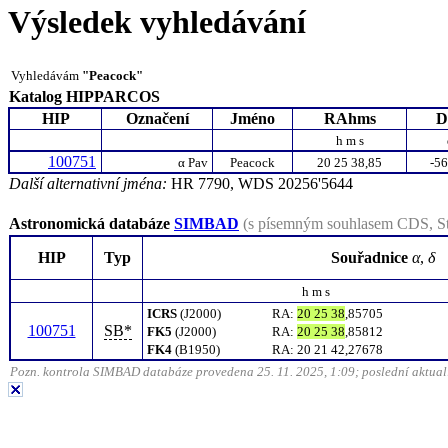
Výsledek vyhledávání
Vyhledávám
"Peacock"
Katalog HIPPARCOS
HIP
Označení
Jméno
RAhms
D
h m s
100751
α
Pav
Peacock
20 25 38,85
-56
Další alternativní jména:
HR 7790, WDS 20256'5644
Astronomická databáze
SIMBAD
(s písemným souhlasem CDS, St
HIP
Typ
Souřadnice
α
,
δ
h m s
ICRS
(J2000)
RA
:
20 25 38
,85705
100751
SB*
FK5
(J2000)
RA
:
20 25 38
,85812
FK4
(B1950)
RA
:
20 21 42,27678
Pozn. kontrola SIMBAD databáze provedena 25. 11. 2025, 1:09; poslední aktuali