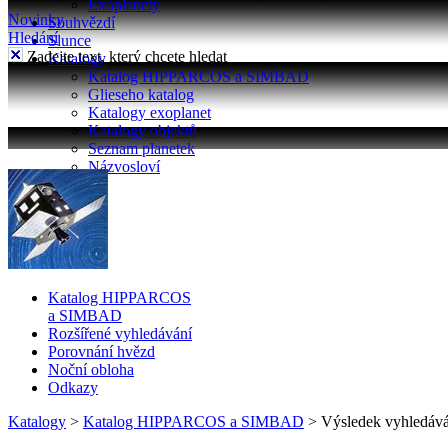
Exoplanety
Novinky
Souhvězdí
Hledání
Slunce
Zadejte text, který chcete hledat
Katalogy
Katalog HIPPARCOS a SIMBAD
Glieseho katalog
Katalogy exoplanet
Katalogy objektů
Seznam planetek
Názvosloví
Katalog HIPPARCOS
a SIMBAD
Rozšířené vyhledávání
Porovnání hvězd
Noční obloha
Odkazy
Katalogy
>
Katalog HIPPARCOS a SIMBAD
>
Výsledek vyhledává