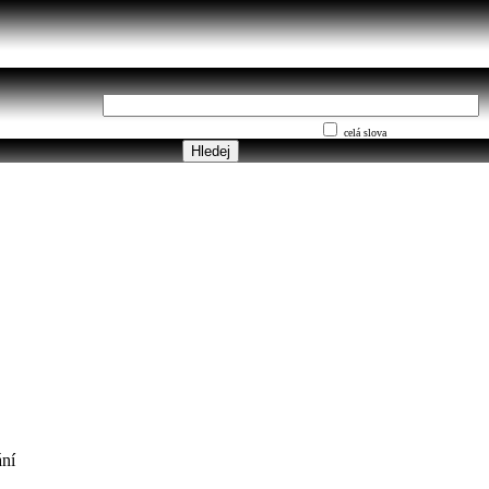
celá slova
ní