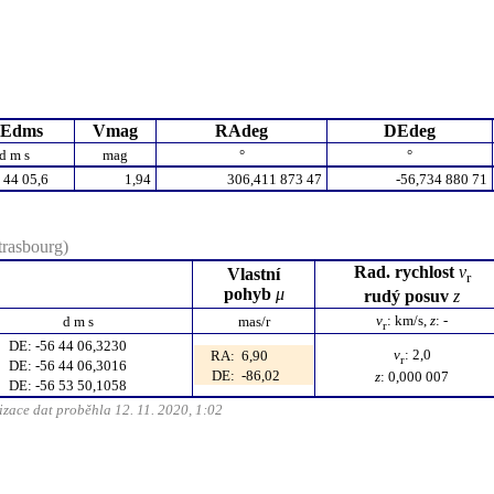
Edms
Vmag
RAdeg
DEdeg
d m s
mag
°
°
 44 05,6
1,94
306,411 873 47
-56,734 880 71
rasbourg)
Rad.
rychlost
v
Vlastní
r
pohyb
μ
rudý posuv
z
v
:
km/s
,
z
: -
d m s
mas/r
r
DE
:
-56 44 06,3230
v
: 2,0
RA
:
6,90
r
DE
:
-56 44 06,3016
DE
:
-86,02
z
: 0,000 007
DE
:
-56 53 50,1058
zace dat proběhla 12. 11. 2020, 1:02