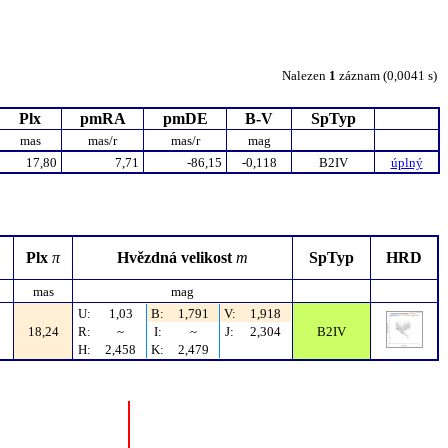
Nalezen
1
záznam (0,0041 s)
Plx
pmRA
pmDE
B-V
SpTyp
mas
mas/r
mas/r
mag
17,80
7,71
-86,15
-0,118
B2IV
úplný
Plx
π
Hvězdná velikost
m
SpTyp
HRD
mas
mag
U:
1,03
B:
1,791
V:
1,918
18,24
R:
~
I:
~
J:
2,304
B2IV
H:
2,458
K:
2,479