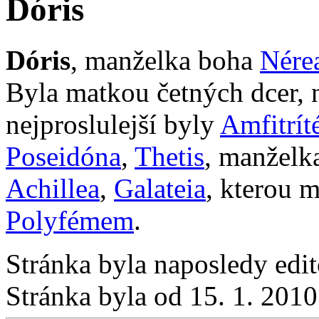
Dóris
Dóris
, manželka boha
Nére
Byla matkou četných dcer,
nejproslulejší byly
Amfitrít
Poseidóna
,
Thetis
, manželk
Achillea
,
Galateia
, kterou 
Polyfémem
.
Stránka byla naposledy edi
Stránka byla od 15. 1. 201