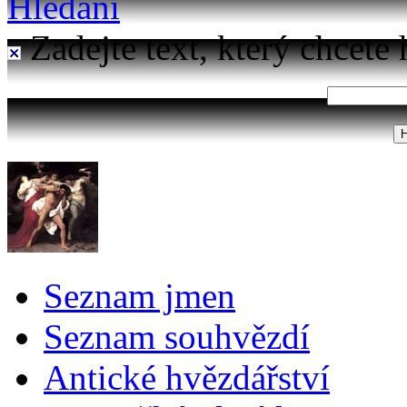
Hledání
Zadejte text, který chcete 
Seznam jmen
Seznam souhvězdí
Antické hvězdářství