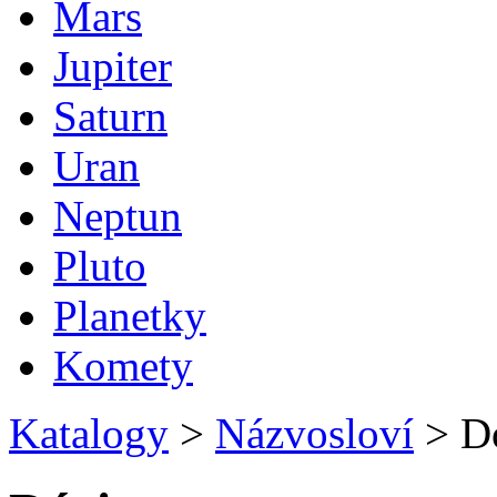
Mars
Jupiter
Saturn
Uran
Neptun
Pluto
Planetky
Komety
Katalogy
>
Názvosloví
>
Dó