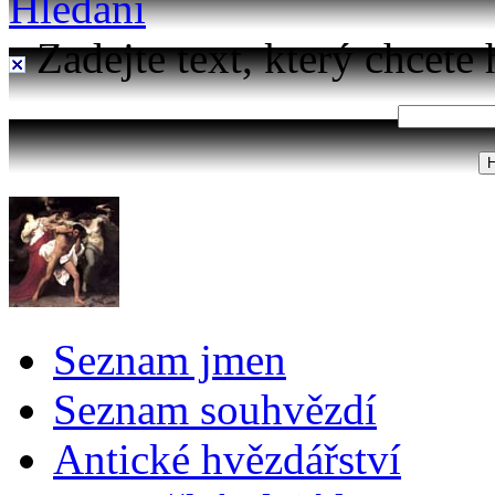
Hledání
Zadejte text, který chcete 
Seznam jmen
Seznam souhvězdí
Antické hvězdářství