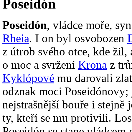
Poseidón
Poseidón
, vládce moře, sy
Rheia
. I on byl osvobozen
z útrob svého otce, kde žil, 
o moc a svržení
Krona
z tr
Kyklópové
mu darovali zlat
odznak moci Poseidónovy; 
nejstrašnější bouře i stejně j
ty, kteří se mu protivili. Lo
Poseidón se stane vládcem