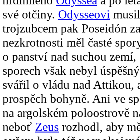
hrdinného
Odyssea
a po lét
své otčiny.
Odysseovi
musil
trojzubcem pak Poseidón za
nezkrotnosti měl časté spor
o panství nad suchou zemí, 
sporech však nebyl úspěšn
svářil o vládu nad Attikou,
prospěch bohyně. Ani ve sp
na argolském poloostrově na
neboť
Zeus
rozhodl, aby mě