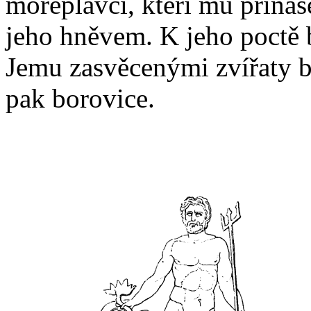
mořeplavci, kteří mu přináše
jeho hněvem. K jeho poctě 
Jemu zasvěcenými zvířaty by
pak borovice.