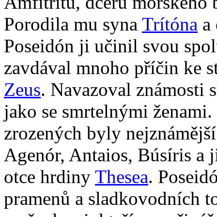
Amfitrítu, dceru mořského
Porodila mu syna
Trítóna
a 
Poseidón ji učinil svou spol
zavdával mnoho příčin ke st
Zeus
. Navazoval známosti s
jako se smrtelnými ženami.
zrozených byly nejznámějš
Agenór, Antaios, Búsíris a 
otce hrdiny
Thesea
. Poseid
pramenů a sladkovodních to