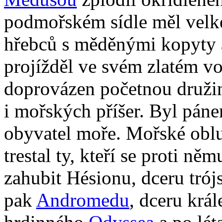
podmořském sídle měl velké 
hřebců s měděnými kopyty a
projížděl ve svém zlatém v
doprovázen početnou družin
i mořských příšer. Byl pán
obyvatel moře. Mořské oblu
trestal ty, kteří se proti ně
zahubit Hésionu, dceru tró
pak
Andromedu
, dceru krá