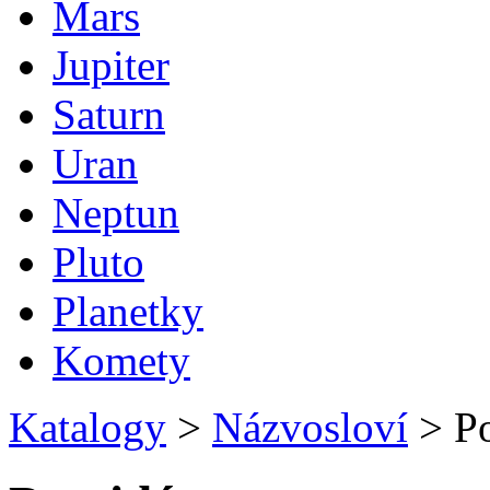
Mars
Jupiter
Saturn
Uran
Neptun
Pluto
Planetky
Komety
Katalogy
>
Názvosloví
>
Po