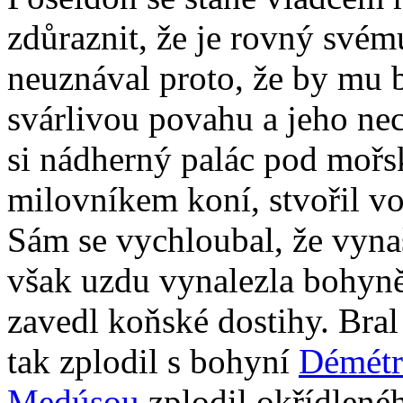
zdůraznit, že je rovný své
neuznával proto, že by mu 
svárlivou povahu a jeho nec
si nádherný palác pod moř
milovníkem koní, stvořil v
Sám se vychloubal, že vyna
však uzdu vynalezla bohyn
zavedl koňské dostihy. Bra
tak zplodil s bohyní
Démét
Medúsou
zplodil okřídlené