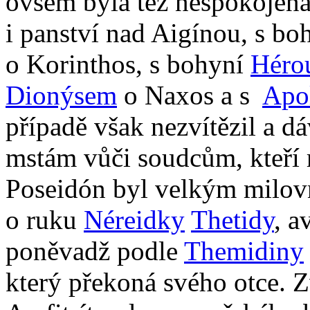
ovšem byla též nespokojen
i panství nad Aigínou, s b
o Korinthos, s bohyní
Héro
Dionýsem
o Naxos a s
Apo
případě však nezvítězil a 
mstám vůči soudcům, kteří 
Poseidón byl velkým milov
o ruku
Néreidky
Thetidy
, a
poněvadž podle
Themidiny
který překoná svého otce. Z