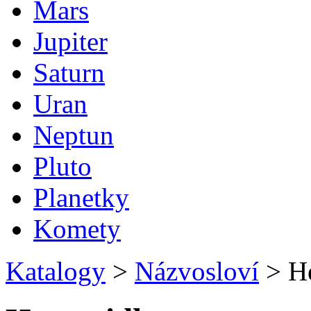
Mars
Jupiter
Saturn
Uran
Neptun
Pluto
Planetky
Komety
Katalogy
>
Názvosloví
>
He