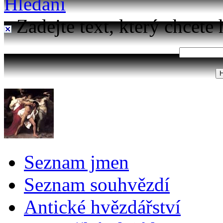
Hledání
Zadejte text, který chcete 
Seznam jmen
Seznam souhvězdí
Antické hvězdářství