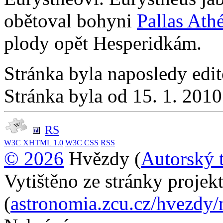
obětoval bohyni
Pallas Ath
plody opět Hesperidkám.
Stránka byla naposledy edi
Stránka byla od 15. 1. 201
RS
W3C
XHTML 1.0
W3C
CSS
RSS
© 2026
Hvězdy (
Autorský 
Vytištěno ze stránky proje
(
astronomia.zcu.cz/hvezdy/