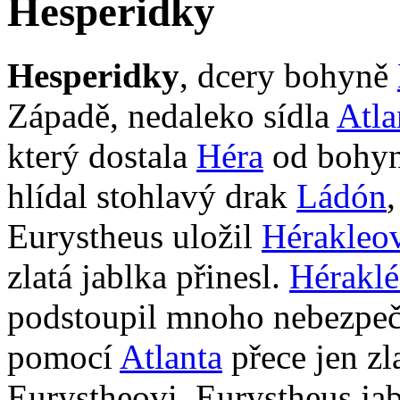
Hesperidky
Hesperidky
, dcery bohyně
Západě, nedaleko sídla
Atla
který dostala
Héra
od bohy
hlídal stohlavý drak
Ládón
Eurystheus uložil
Hérakleo
zlatá jablka přinesl.
Héraklé
podstoupil mnoho nebezpeč
pomocí
Atlanta
přece jen zl
Eurystheovi. Eurystheus ja