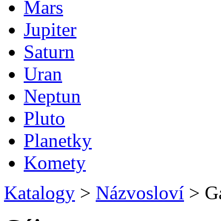
Mars
Jupiter
Saturn
Uran
Neptun
Pluto
Planetky
Komety
Katalogy
>
Názvosloví
>
Gá