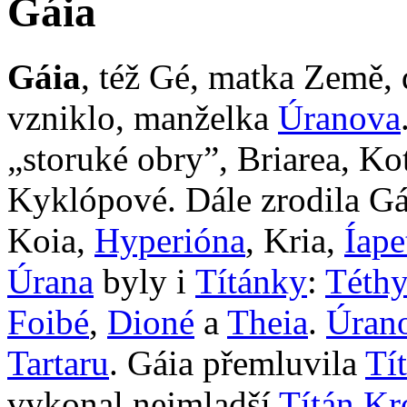
Gáia
Gáia
, též Gé, matka Země,
vzniklo, manželka
Úranova
„storuké obry”, Briarea, Ko
Kyklópové. Dále zrodila G
Koia,
Hyperióna
, Kria,
Íape
Úrana
byly i
Títánky
:
Téthy
Foibé
,
Dioné
a
Theia
.
Úran
Tartaru
. Gáia přemluvila
Tí
vykonal nejmladší
Títán
Kr