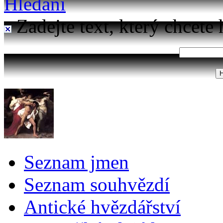
Hledání
Zadejte text, který chcete 
Seznam jmen
Seznam souhvězdí
Antické hvězdářství