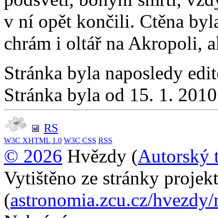
v ní opět končili. Ctěna by
chrám i oltář na Akropoli, a
Stránka byla naposledy edi
Stránka byla od 15. 1. 201
RS
W3C
XHTML 1.0
W3C
CSS
RSS
© 2026
Hvězdy (
Autorský 
Vytištěno ze stránky proje
(
astronomia.zcu.cz/hvezdy/