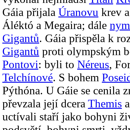
Gáia přijala
Úranovu
krev a
Áléktó a Megaira; dále
nym
Gigantů
. Gáia přispěla k r
Gigantů
proti olympským b
Pontovi
: byli to
Néreus
, Fo
Telchínové
. S bohem
Posei
Pýthóna. U Gáie se cenila zn
převzala její dcera
Themis
a
uctívali staří jako bohyni ži
podsvětí, bohyni smrti, vžd