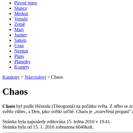
Původ jmen
Slunce
Merkur
Venuše
Země
Mars
Jupiter
Saturn
Uran
Neptun
Pluto
Planetky
Komety
Katalogy
>
Názvosloví
>
Chaos
Chaos
Chaos
byl podle Hésioda (Theogoniá) na počátku světa. Z něho se zr
světlo vůbec, a Den, jako světlo určité. Chaos je „rozevřená propas
Stránka byla naposledy editována 15. ledna 2010 v 19:41.
Stránka byla od 15. 1. 2010 zobrazena 6040krát.