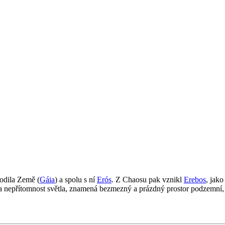
odila Země (
Gáia
) a spolu s ní
Erós
. Z Chaosu pak vznikl
Erebos
, jak
t” a nepřítomnost světla, znamená bezmezný a prázdný prostor podzemní