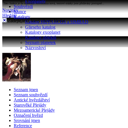
Exoplanety
Tato funkce je na stránkách Astronomia nová, testové otázky jsou přidávány postupně...
Souhvězdí
Novinky
Slunce
Hledání
Katalogy
Zadejte text, který chcete hledat
Katalog HIPPARCOS a SIMBAD
Glieseho katalog
Katalogy exoplanet
Katalogy objektů
Seznam planetek
Názvosloví
Seznam jmen
Seznam souhvězdí
Antické hvězdářství
Starověké Plejády
Mezoamerické Plejády
Označení hvězd
Srovnání jmen
Reference