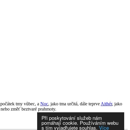
o počátek tmy vůbec, a
Noc
, jako tma určitá, dále teprve
Aithér
, jako
, nebo změť beztvaré prahmoty.
Při poskytování služeb nám
pomáhají cookie. Používáním webu
s tím vyjadřujete souhlas.
Více