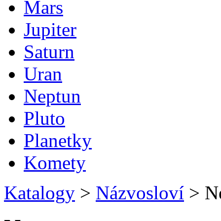
Mars
Jupiter
Saturn
Uran
Neptun
Pluto
Planetky
Komety
Katalogy
>
Názvosloví
>
Ne