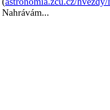
(
astronomia.zcu.cz/hvezdy/
Nahrávám...