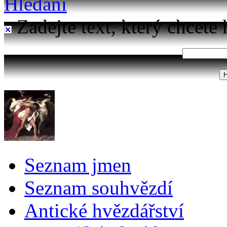
Hledání
Zadejte text, který chcete 
Seznam jmen
Seznam souhvězdí
Antické hvězdářství