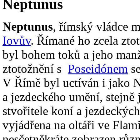
Neptunus
Neptunus
, římský vládce 
Iovův
. Římané ho zcela zto
byl bohem toků a jeho manž
ztotožnění s
Poseidónem
se
V Římě byl uctíván i jako 
a jezdeckého umění, stejně
stvořitele koní a jezdeckých
vyjádřena na oltáři ve Flam
nesčetněkráte zobrazen různ