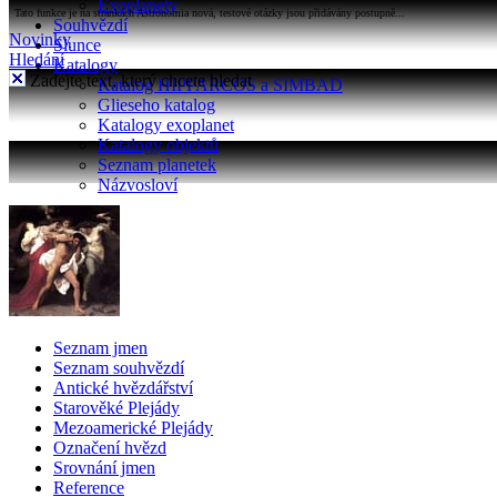
Exoplanety
Tato funkce je na stránkách Astronomia nová, testové otázky jsou přidávány postupně...
Souhvězdí
Novinky
Slunce
Hledání
Katalogy
Zadejte text, který chcete hledat
Katalog HIPPARCOS a SIMBAD
Glieseho katalog
Katalogy exoplanet
Katalogy objektů
Seznam planetek
Názvosloví
Seznam jmen
Seznam souhvězdí
Antické hvězdářství
Starověké Plejády
Mezoamerické Plejády
Označení hvězd
Srovnání jmen
Reference