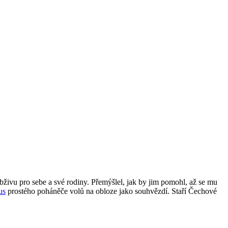
obživu pro sebe a své rodiny. Přemýšlel, jak by jim pomohl, až se mu
us
prostého poháněče volů na obloze jako souhvězdí. Staří Čechové