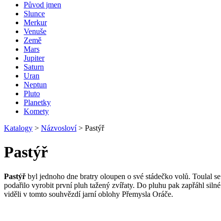
Původ jmen
Slunce
Merkur
Venuše
Země
Mars
Jupiter
Saturn
Uran
Neptun
Pluto
Planetky
Komety
Katalogy
>
Názvosloví
>
Pastýř
Pastýř
Pastýř
byl jednoho dne bratry oloupen o své stádečko volů. Toulal se 
podařilo vyrobit první pluh tažený zvířaty. Do pluhu pak zapřáhl silné
viděli v tomto souhvězdí jarní oblohy Přemysla Oráče.