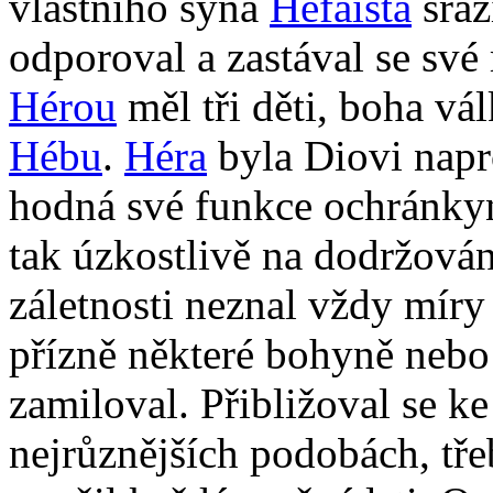
vlastního syna
Héfaista
sraz
odporoval a zastával se sv
Hérou
měl tři děti, boha vá
Hébu
.
Héra
byla Diovi napro
hodná své funkce ochránkyn
tak úzkostlivě na dodržován
záletnosti neznal vždy míry
přízně některé bohyně nebo 
zamiloval. Přibližoval se 
nejrůznějších podobách, tře