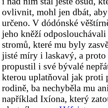
i nad ním stál ještě osud, 
ovlivnit, mohl jen dbát, aby
určeno. V dódónské věštírn
jeho kněží odposlouchávali
stromů, které mu byly zasv
jisté míry i laskavý, a prot
propustil i své bývalé nepřá
kterou uplatňoval jak proti 
rodině, ba nechyběla mu ani 
například Ixíona, který zat