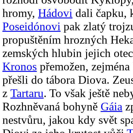
hromy,
Hádovi
dali čapku, k
Poseidónovi
pak zlatý trojz
propuštěním hrozných Hekat
zemských hlubin jejich ote
Kronos
přemožen, zejména k
přešli do tábora Diova. Zeu
z
Tartaru
. To však ještě neb
Rozhněvaná bohyně
Gáia
zp
nestvůru, jakou kdy svět spa