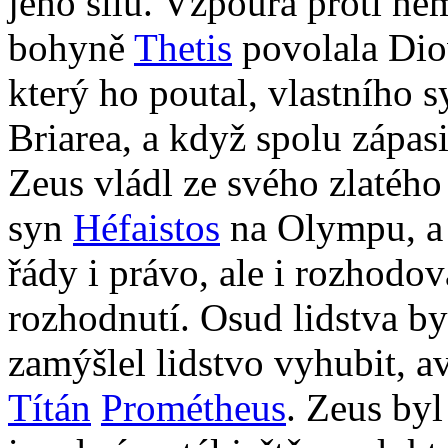
jeho sílu. Vzpoura proti n
bohyně
Thetis
povolala Dio
který ho poutal, vlastního 
Briarea, a když spolu zápas
Zeus vládl ze svého zlatého
syn
Héfaistos
na Olympu, a n
řády i právo, ale i rozhodo
rozhodnutí. Osud lidstva b
zamýšlel lidstvo vyhubit, 
Títán
Prométheus
. Zeus by