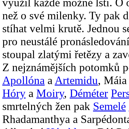
využil každé možné lsti. O o
než o své milenky. Ty pak 
stíhat velmi krutě. Jednou s
pro neustálé pronásledován
stoupal zlatými řetězy a zav
Z nejznámějších potomků p
Apollóna
a
Artemidu
, Mái
Hóry
a
Moiry
,
Déméter
Per
smrtelných žen pak
Semelé
Rhadamanthya a Sarpédont