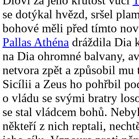
Diovi za jeho krutost vůči
T
se dotýkal hvězd, sršel pla
bohové měli před tímto nov
Pallas Athéna
dráždila Dia 
na Dia ohromné balvany, avš
netvora zpět a způsobil mu 
Sicílii a Zeus ho pohřbil po
o vládu se svými bratry los
se stal vládcem bohů. Neby
někteří z nich reptali, necht