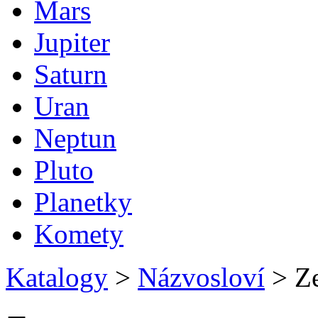
Mars
Jupiter
Saturn
Uran
Neptun
Pluto
Planetky
Komety
Katalogy
>
Názvosloví
>
Ze