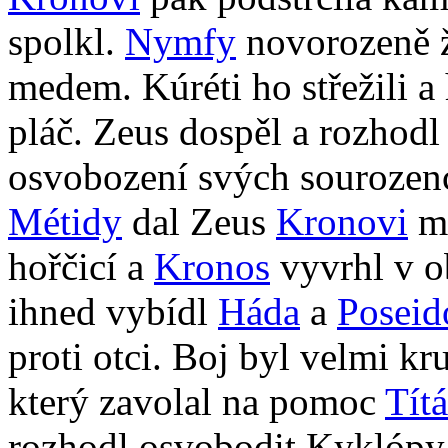
spolkl.
Nymfy
novorozeně ž
medem. Kúréti ho střežili a 
pláč. Zeus dospěl a rozhodl
osvobození svých sourozen
Métidy
dal Zeus
Kronovi
me
hořčicí a
Kronos
vyvrhl v o
ihned vybídl
Háda
a
Poseid
proti otci. Boj byl velmi k
který zavolal na pomoc
Tít
rozhodl osvobodit Kyklópy, 