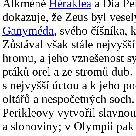
Alkméné
Héraklea
a Díá Pei
dokazuje, že Zeus byl vesel
Ganyméda
, svého číšníka, 
Zůstával však stále nejvyš
hromu, a jeho vznešenost s
ptáků orel a ze stromů dub
s nejvyšší úctou a k jeho p
oltářů a nespočetných soch
Perikleovy vytvořil slavno
a slonoviny; v Olympii pak 