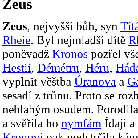
Zeus
Zeus
, nejvyšší bůh, syn
Tít
Rheie
. Byl nejmladší dítě
R
poněvadž
Kronos
pozřel vše
Hestii
,
Démétru
,
Héru
,
Hád
vyplnit věštba
Úranova
a
Gá
sesadí z trůnu. Proto se roz
neblahým osudem. Porodila 
a svěřila ho
nymfám
Ídaji a
Kronovi
pak podstrčila kám