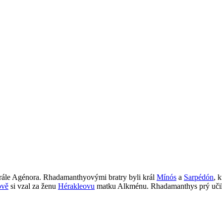
krále Agénora. Rhadamanthyovými bratry byli král
Mínós
a
Sarpédón
, 
ově
si vzal za ženu
Hérakleovu
matku Alkménu. Rhadamanthys prý uči