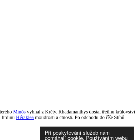
kterého
Mínós
vyhnal z Kréty. Rhadamanthys dostal třetinu království
l hrdinu
Héraklea
moudrosti a ctnosti. Po odchodu do říše Stínů
Při poskytování služeb nám
pomáhají cookie. Používáním webu