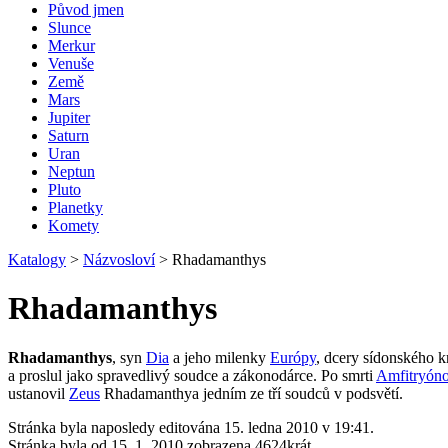
Původ jmen
Slunce
Merkur
Venuše
Země
Mars
Jupiter
Saturn
Uran
Neptun
Pluto
Planetky
Komety
Katalogy
>
Názvosloví
>
Rhadamanthys
Rhadamanthys
Rhadamanthys
, syn
Dia
a jeho milenky
Európy
, dcery sídonského 
a proslul jako spravedlivý soudce a zákonodárce. Po smrti
Amfitryón
ustanovil
Zeus
Rhadamanthya jedním ze tří soudců v podsvětí.
Stránka byla naposledy editována 15. ledna 2010 v 19:41.
Stránka byla od 15. 1. 2010 zobrazena 4624krát.