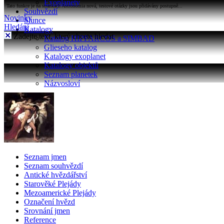
Exoplanety
Tato funkce je na stránkách Astronomia nová, testové otázky jsou přidávány postupně...
Souhvězdí
Novinky
Slunce
Hledání
Katalogy
Zadejte text, který chcete hledat
Katalog HIPPARCOS a SIMBAD
Glieseho katalog
Katalogy exoplanet
Katalogy objektů
Seznam planetek
Názvosloví
Seznam jmen
Seznam souhvězdí
Antické hvězdářství
Starověké Plejády
Mezoamerické Plejády
Označení hvězd
Srovnání jmen
Reference