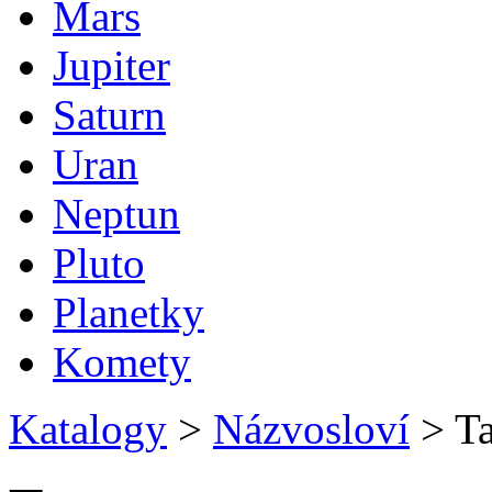
Mars
Jupiter
Saturn
Uran
Neptun
Pluto
Planetky
Komety
Katalogy
>
Názvosloví
>
Ta