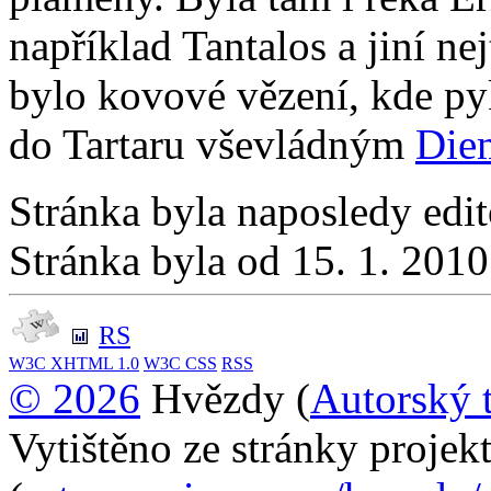
například Tantalos a jiní nej
bylo kovové vězení, kde py
do Tartaru vševládným
Die
Stránka byla naposledy edi
Stránka byla od 15. 1. 201
RS
W3C
XHTML 1.0
W3C
CSS
RSS
© 2026
Hvězdy (
Autorský 
Vytištěno ze stránky proje