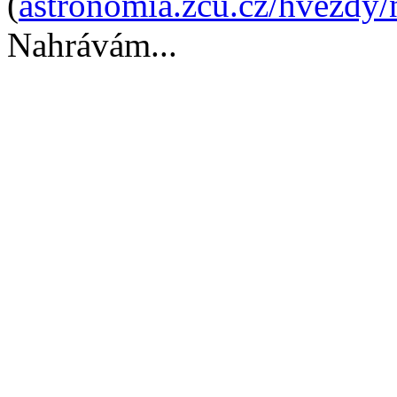
(
astronomia.zcu.cz/hvezdy/
Nahrávám...