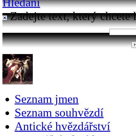
Hledání
Zadejte text, který chcete 
Seznam jmen
Seznam souhvězdí
Antické hvězdářství