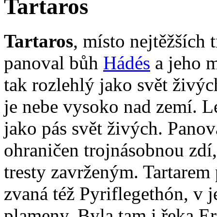
Tartaros
Tartaros
, místo nejtěžších t
panoval bůh
Hádés
a jeho 
tak rozlehlý jako svět živý
je nebe vysoko nad zemí. L
jako pás svět živých. Panov
ohraničen trojnásobnou zdí
tresty zavrženým. Tartarem 
zvaná též Pyriflegethón, v 
plameny. Byla tam i řeka Eri