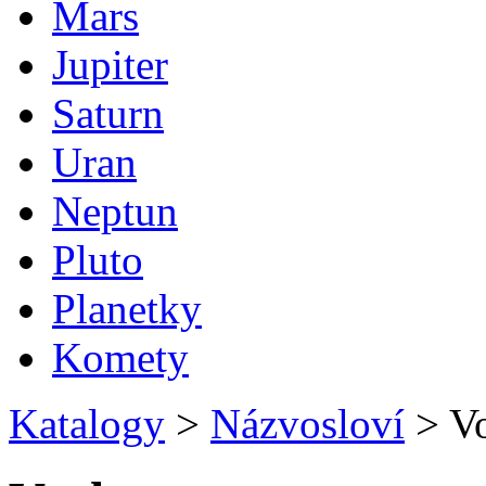
Mars
Jupiter
Saturn
Uran
Neptun
Pluto
Planetky
Komety
Katalogy
>
Názvosloví
>
Vo