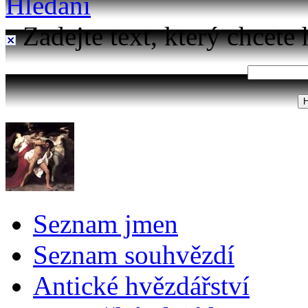
Hledání
Zadejte text, který chcete 
Seznam jmen
Seznam souhvězdí
Antické hvězdářství