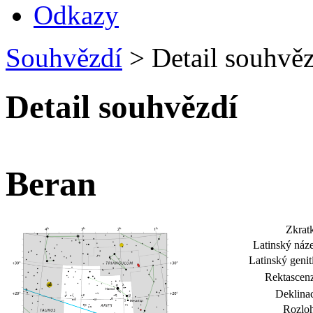
Odkazy
Souhvězdí
>
Detail souhvěz
Detail souhvězdí
Beran
Zkrat
Latinský náz
Latinský genit
Rektascen
Deklina
Rozloh