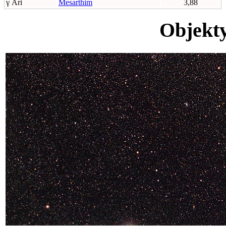
γ Ari
Mesarthim
3,88
Objekty