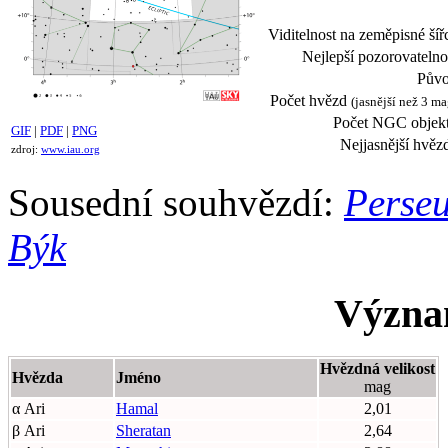
Viditelnost na zeměpisné šíř
Nejlepší pozorovatelno
Půvo
Počet hvězd
(jasnější než 3 ma
Počet NGC objekt
GIF
|
PDF
|
PNG
Nejjasnější hvěz
zdroj:
www.iau.org
Sousední souhvězdí:
Perse
Býk
Význa
Hvězdná velikost
Hvězda
Jméno
mag
α Ari
Hamal
2,01
β Ari
Sheratan
2,64