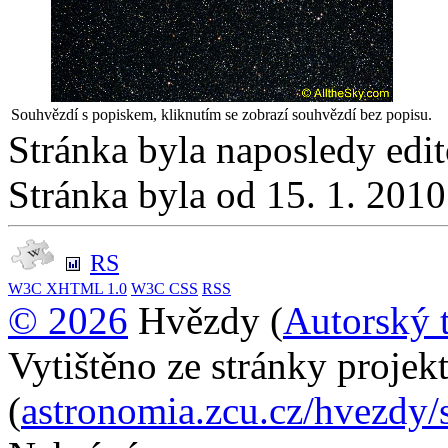
Souhvězdí s popiskem, kliknutím se zobrazí souhvězdí bez popisu.
Stránka byla naposledy edi
Stránka byla od 15. 1. 201
RS
W3C
XHTML 1.0
W3C
CSS
RSS
© 2026
Hvězdy (
Autorský 
Vytištěno ze stránky proje
(
astronomia.zcu.cz/hvezdy/