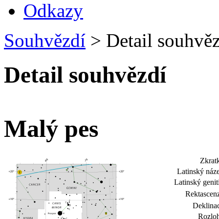
Odkazy
Souhvězdí
>
Detail souhvěz
Detail souhvězdí
Malý pes
Zkrat
Latinský náz
Latinský genit
Rektascen
Deklina
Rozloh