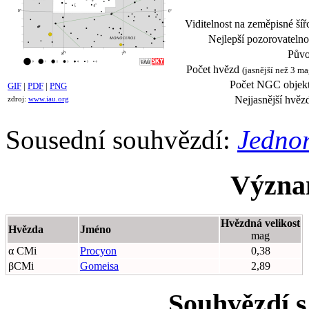
Viditelnost na zeměpisné šíř
Nejlepší pozorovatelno
Půvo
Počet hvězd
(jasnější než 3 ma
Počet NGC objekt
GIF
|
PDF
|
PNG
Nejjasnější hvěz
zdroj:
www.iau.org
Sousední souhvězdí:
Jedno
Význa
Hvězdná velikost
Hvězda
Jméno
mag
α CMi
Procyon
0,38
βCMi
Gomeisa
2,89
Souhvězdí s