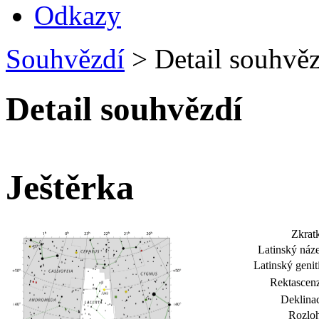
Odkazy
Souhvězdí
>
Detail souhvěz
Detail souhvězdí
Ještěrka
Zkrat
Latinský náz
Latinský genit
Rektascen
Deklina
Rozloh