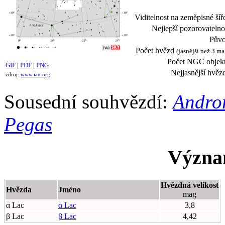
Viditelnost na zeměpisné šíř
Nejlepší pozorovatelno
Půvo
Počet hvězd
(jasnější než 3 ma
Počet NGC objekt
GIF
|
PDF
|
PNG
Nejjasnější hvěz
zdroj:
www.iau.org
Sousední souhvězdí:
Andro
Pegas
Význa
Hvězdná velikost
Hvězda
Jméno
mag
α Lac
α Lac
3,8
β Lac
β Lac
4,42