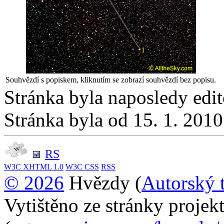
Souhvězdí s popiskem, kliknutím se zobrazí souhvězdí bez popisu.
Stránka byla naposledy edi
Stránka byla od 15. 1. 201
RS
W3C
XHTML 1.0
W3C
CSS
RSS
© 2026
Hvězdy (
Autorský 
Vytištěno ze stránky proje