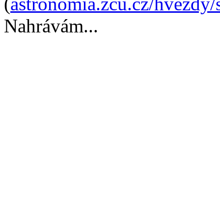
(
astronomia.zcu.cz/hvezdy/
Nahrávám...