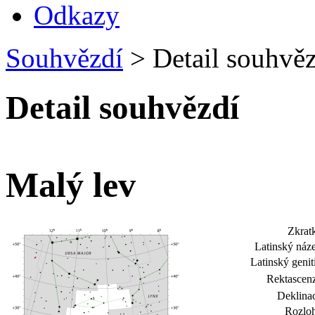
Odkazy
Souhvězdí
>
Detail souhvěz
Detail souhvězdí
Malý lev
Zkrat
Latinský náz
Latinský genit
Rektascen
Deklina
Rozloh