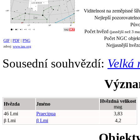
Viditelnost na zeměpisné šíř
Nejlepší pozorovatelno
Půvo
Počet hvězd
(jasnější než 3 ma
Počet NGC objekt
GIF
|
PDF
|
PNG
Nejjasnější hvěz
zdroj:
www.iau.org
Sousední souhvězdí:
Velká 
Význa
Hvězdná velikost
Hvězda
Jméno
mag
46 Lmi
Praecipua
3,83
β Lmi
β Lmi
4,2
Objekty