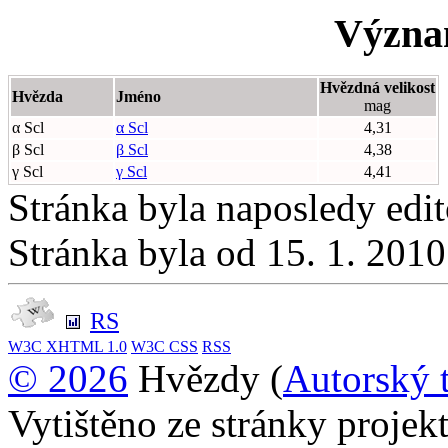
Význa
Hvězdná velikost
Hvězda
Jméno
mag
α Scl
α Scl
4,31
β Scl
β Scl
4,38
γ Scl
γ Scl
4,41
Stránka byla naposledy edi
Stránka byla od 15. 1. 201
RS
W3C
XHTML 1.0
W3C
CSS
RSS
© 2026
Hvězdy (
Autorský 
Vytištěno ze stránky proje