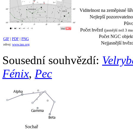
Viditelnost na zeměpisné šíř
Nejlepší pozorovatelno
Půvo
Počet hvězd
(jasnější než 3 ma
Počet NGC objekt
GIF
|
PDF
|
PNG
Nejjasnější hvěz
zdroj:
www.iau.org
Sousední souhvězdí:
Velryb
Fénix
,
Pec
Sochař