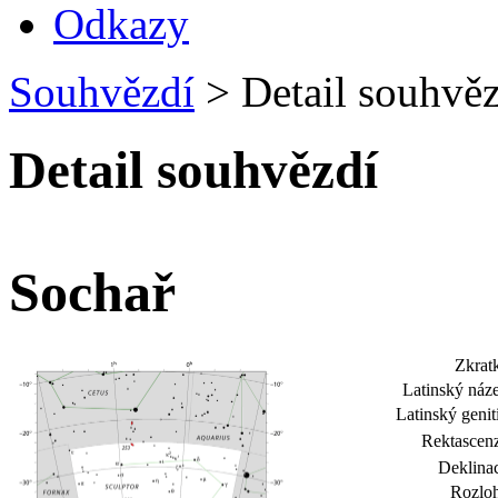
Odkazy
Souhvězdí
>
Detail souhvěz
Detail souhvězdí
Sochař
Zkrat
Latinský náz
Latinský genit
Rektascen
Deklina
Rozloh