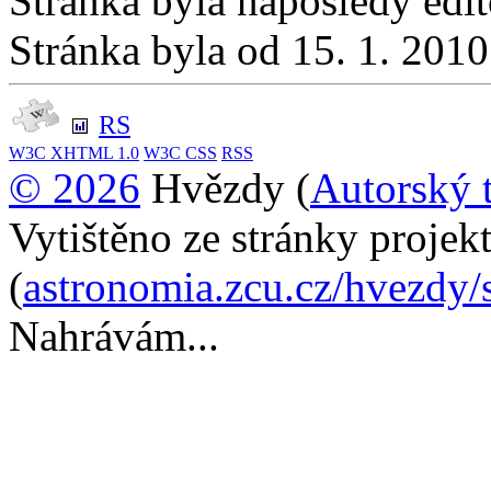
Stránka byla naposledy edi
Stránka byla od 15. 1. 201
RS
W3C
XHTML 1.0
W3C
CSS
RSS
© 2026
Hvězdy (
Autorský 
Vytištěno ze stránky proje
(
astronomia.zcu.cz/hvezdy/
Nahrávám...