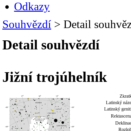
Odkazy
Souhvězdí
>
Detail souhvězd
Detail souhvězdí
Jižní trojúhelník
Zkrat
Latinský náz
Latinský genit
Rektascen
Deklina
Rozloh