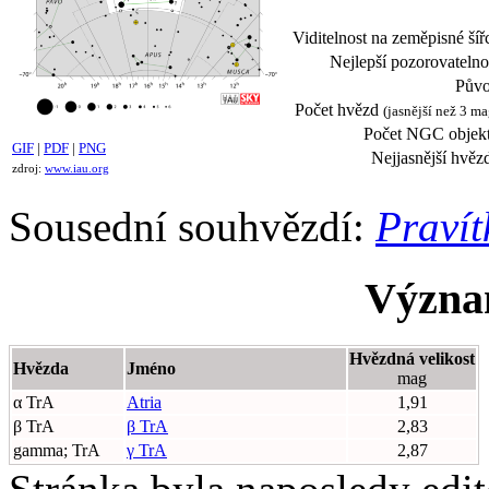
Viditelnost na zeměpisné šíř
Nejlepší pozorovatelno
Půvo
Počet hvězd
(jasnější než 3 ma
Počet NGC objekt
GIF
|
PDF
|
PNG
Nejjasnější hvěz
zdroj:
www.iau.org
Sousední souhvězdí:
Pravít
Význa
Hvězdná velikost
Hvězda
Jméno
mag
α TrA
Atria
1,91
β TrA
β TrA
2,83
gamma; TrA
γ TrA
2,87