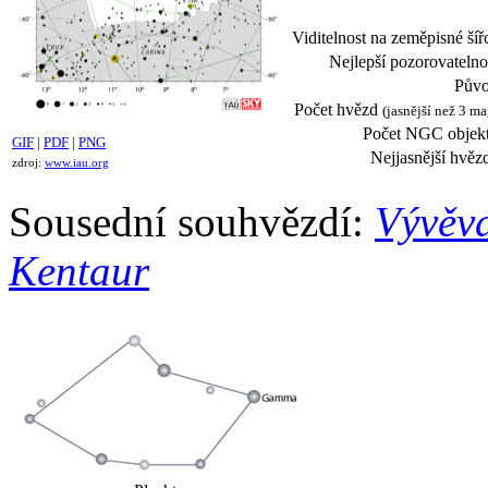
Viditelnost na zeměpisné šíř
Nejlepší pozorovatelno
Půvo
Počet hvězd
(jasnější než 3 ma
Počet NGC objekt
GIF
|
PDF
|
PNG
Nejjasnější hvěz
zdroj:
www.iau.org
Sousední souhvězdí:
Vývěv
Kentaur