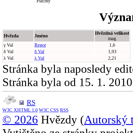
Plachty
Význa
Hvězdná velikost
Hvězda
Jméno
mag
γ Val
Regor
1,6
δ Val
δ Val
1,93
λ Val
λ Val
2,21
Stránka byla naposledy edi
Stránka byla od 15. 1. 201
RS
W3C
XHTML 1.0
W3C
CSS
RSS
© 2026
Hvězdy (
Autorský 
Vytištěno ze stránky proje