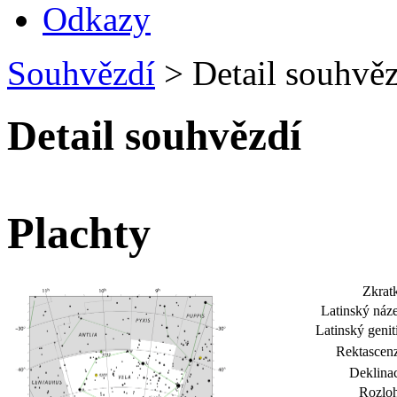
Odkazy
Souhvězdí
>
Detail souhvěz
Detail souhvězdí
Plachty
Zkrat
Latinský náz
Latinský genit
Rektascen
Deklina
Rozloh