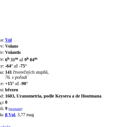
ka:
Vol
ev:
Volans
iv:
Volantis
h
m
h
m
ze:
6
31
až
9
04
ce:
-64°
až
-75°
a:
141
čtverečných stupňů,
76. v pořadí
ce:
+15°
až
-90°
st:
březen
d:
1603, Uranometria, podle Keysera a de Houtmana
:
0
g)
ů:
9
(
seznam
)
da:
β Vol
, 3,77 mag