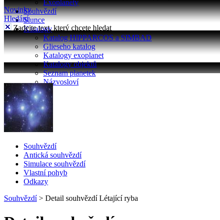
Exoplanety
Novinky
Souhvězdí
Hledání
Slunce
Zadejte text, který chcete hledat
Katalogy
Katalog HIPPARCOS a SIMBAD
Glieseho katalog
Katalogy exoplanet
Katalogy objektů
Seznam planetek
Názvosloví
Souhvězdí
Antická souhvězdí
Simulace souhvězdí
Vlastní pohyb
Odkazy
Souhvězdí
>
Detail souhvězdí Létající ryba