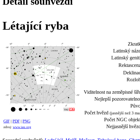
Detail souhvězdí
Létající ryba
Zkrat
Latinský náz
Latinský genit
Rektascen
Deklina
Rozloh
Viditelnost na zeměpisné šíř
Nejlepší pozorovatelno
Půvo
Počet hvězd
(jasnější než 3 ma
Počet NGC objekt
GIF
|
PDF
|
PNG
Nejjasnější hvěz
zdroj:
www.iau.org