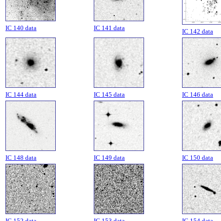
IC 140 data
IC 141 data
IC 142 data
IC 144 data
IC 145 data
IC 146 data
IC 148 data
IC 149 data
IC 150 data
IC 152 data
IC 153 data
IC 154 data