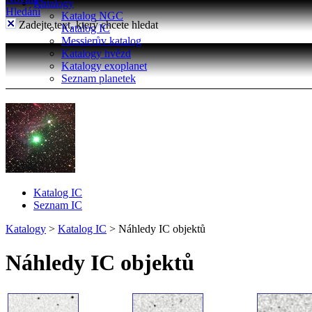
Katalogy
Hledání
Katalog NGC
Zadejte text, který chcete hledat
Katalog IC
Messierův katalog
Katalogy hvězd
Katalogy exoplanet
Seznam planetek
Katalog IC
Seznam IC
Katalogy
>
Katalog IC
>
Náhledy IC objektů
Náhledy IC objektů