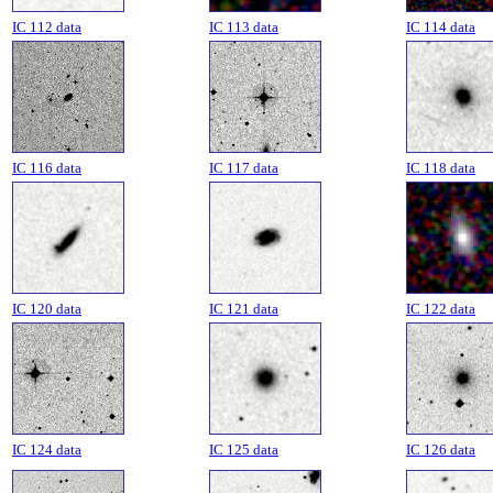
IC 112 data
IC 113 data
IC 114 data
IC 116 data
IC 117 data
IC 118 data
IC 120 data
IC 121 data
IC 122 data
IC 124 data
IC 125 data
IC 126 data