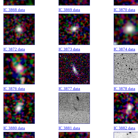
IC 3868 data
IC 3869 data
IC 3870 data
IC 3872 data
IC 3873 data
IC 3874 data
IC 3876 data
IC 3877 data
IC 3878 data
IC 3880 data
IC 3881 data
IC 3882 data