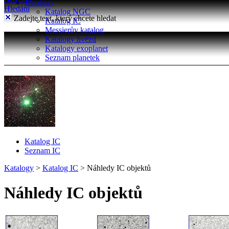
Katalogy
Hledání
Katalog NGC
Zadejte text, který chcete hledat
Katalog IC
Messierův katalog
Katalogy hvězd
Katalogy exoplanet
Seznam planetek
Katalog IC
Seznam IC
Katalogy
>
Katalog IC
>
Náhledy IC objektů
Náhledy IC objektů