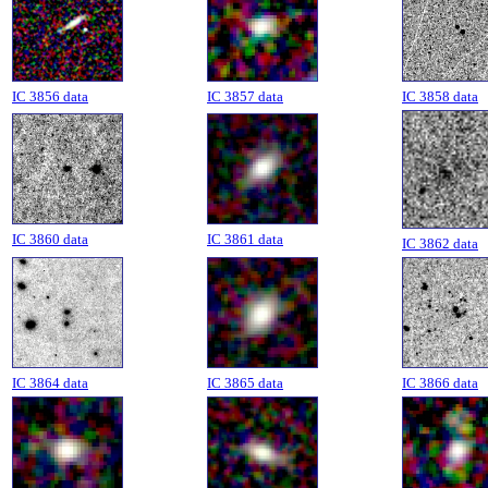
IC 3856 data
IC 3857 data
IC 3858 data
IC 3860 data
IC 3861 data
IC 3862 data
IC 3864 data
IC 3865 data
IC 3866 data