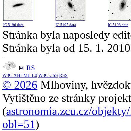
IC 5196 data
IC 5197 data
IC 5198 data
Stránka byla naposledy edi
Stránka byla od 15. 1. 201
RS
W3C
XHTML 1.0
W3C
CSS
RSS
© 2026
Mlhoviny, hvězdoku
Vytištěno ze stránky projek
(
astronomia.zcu.cz/objekty/
obl=51
)