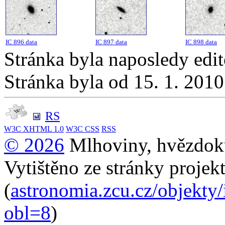
IC 896 data
IC 897 data
IC 898 data
Stránka byla naposledy edi
Stránka byla od 15. 1. 201
RS
W3C
XHTML 1.0
W3C
CSS
RSS
© 2026
Mlhoviny, hvězdoku
Vytištěno ze stránky projek
(
astronomia.zcu.cz/objekty/
obl=8
)